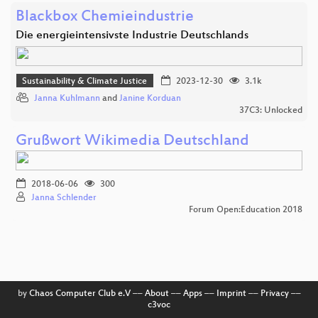
Blackbox Chemieindustrie
Die energieintensivste Industrie Deutschlands
Sustainability & Climate Justice
2023-12-30
3.1k
Janna Kuhlmann
and
Janine Korduan
37C3: Unlocked
Grußwort Wikimedia Deutschland
2018-06-06
300
Janna Schlender
Forum Open:Education 2018
by
Chaos Computer Club e.V
––
About
––
Apps
––
Imprint
––
Privacy
––
c3voc