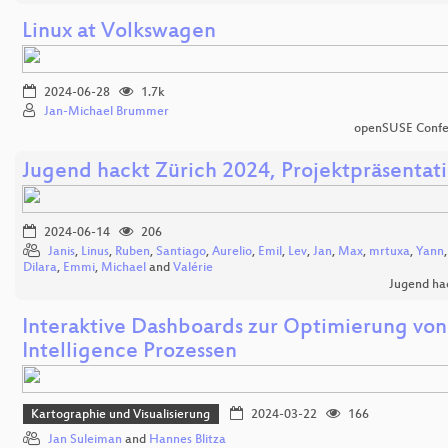
Linux at Volkswagen
2024-06-28
1.7k
Jan-Michael Brummer
openSUSE Confe
Jugend hackt Zürich 2024, Projektpräsentat
2024-06-14
206
Janis
,
Linus
,
Ruben
,
Santiago
,
Aurelio
,
Emil
,
Lev
,
Jan
,
Max
,
mrtuxa
,
Yann
Dilara
,
Emmi
,
Michael
and
Valérie
Jugend ha
Interaktive Dashboards zur Optimierung von
Intelligence Prozessen
Kartographie und Visualisierung
2024-03-22
166
Jan Suleiman
and
Hannes Blitza