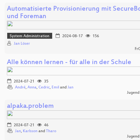
Automatisierte Provisionierung mit SecureB
und Foreman
System Administration
2024-08-17
156
Jan Löser
Fr
Alle können lernen - für alle in der Schule
2024-07-21
35
André
,
Anna
,
Cedric
,
Emil
and
Jan
Jugend
alpaka.problem
2024-07-21
46
Jan
,
Karlsson
and
Tharo
Jugend