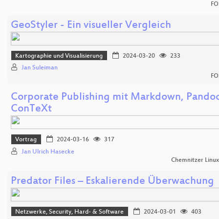
FO
GeoStyler - Ein visueller Vergleich
Kartographie und Visualisierung
2024-03-20
233
Jan Suleiman
FO
Corporate Publishing mit Markdown, Pando
ConTeXt
Vortrag
2024-03-16
317
Jan Ulrich Hasecke
Chemnitzer Linu
Predator Files – Eskalierende Überwachung
Netzwerke, Security, Hard- & Software
2024-03-01
403