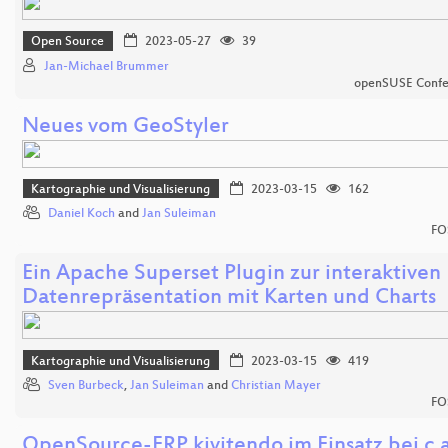
Open Source
2023-05-27
39
Jan-Michael Brummer
openSUSE Confe
Neues vom GeoStyler
Kartographie und Visualisierung
2023-03-15
162
Daniel Koch
and
Jan Suleiman
FO
Ein Apache Superset Plugin zur interaktiven
Datenrepräsentation mit Karten und Charts
Kartographie und Visualisierung
2023-03-15
419
Sven Burbeck
,
Jan Suleiman
and
Christian Mayer
FO
OpenSource-ERP kivitendo im Einsatz bei c.a