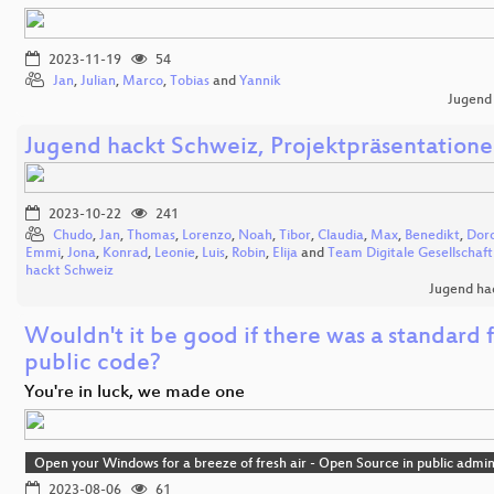
2023-11-19
54
Jan
,
Julian
,
Marco
,
Tobias
and
Yannik
Jugend
Jugend hackt Schweiz, Projektpräsentation
2023-10-22
241
Chudo
,
Jan
,
Thomas
,
Lorenzo
,
Noah
,
Tibor
,
Claudia
,
Max
,
Benedikt
,
Dor
Emmi
,
Jona
,
Konrad
,
Leonie
,
Luis
,
Robin
,
Elija
and
Team Digitale Gesellschaf
hackt Schweiz
Jugend ha
Wouldn't it be good if there was a standard 
public code?
You're in luck, we made one
Open your Windows for a breeze of fresh air - Open Source in public admin
2023-08-06
61