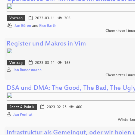
Vortrag
2023-03-11
203
Jan Büren
and
Rico Barth
Chemnitzer Linu
Register und Makros in Vim
Vortrag
2023-03-11
163
Jan Bundesmann
Chemnitzer Linu
DSA und DMA: The Good, The Bad, The Ugl
Recht & Politik
2023-02-25
400
Jan Penfrat
Winterko
Infrastruktur als Gemeingut, oder wir holen 