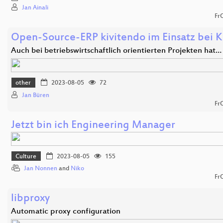
Jan Ainali
Fr
Open-Source-ERP kivitendo im Einsatz bei K
Auch bei betriebswirtschaftlich orientierten Projekten hat…
other
2023-08-05
72
Jan Büren
Fr
Jetzt bin ich Engineering Manager
Culture
2023-08-05
155
Jan Nonnen
and
Niko
Fr
libproxy
Automatic proxy configuration