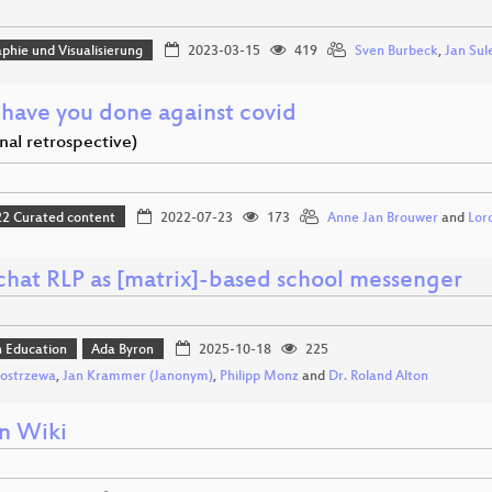
phie und Visualisierung
2023-03-15
419
Sven Burbeck
,
Jan Sul
have you done against covid
nal retrospective)
 Curated content
2022-07-23
173
Anne Jan Brouwer
and
Lor
chat RLP as [matrix]-based school messenger
n Education
Ada Byron
2025-10-18
225
Kostrzewa
,
Jan Krammer (Janonym)
,
Philipp Monz
and
Dr. Roland Alton
n Wiki