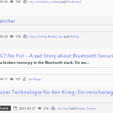
10-24
145
Jan
,
Jonathan
,
Ludwig
and
Ferdinand
atcher
10-24
110
Yunis
,
David
,
Rafael
,
Jan
and
Berkay
C? No Fix! - A sad Story about Bluetooth Securi
st a broken memcpy in the Bluetooth stack. Do we…
04-11
157
Jan Ruge
izer Technologie für den Krieg: Ein verschwie
Politik
2021-02-27
216
Jan Jirat
and
Kaspar Surber