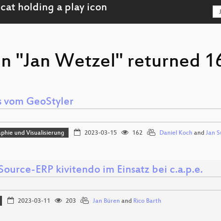
n "Jan Wetzel" returned 16
 vom GeoStyler
phie und Visualisierung
2023-03-15
162
Daniel Koch
and
Jan S
ource-ERP kivitendo im Einsatz bei c.a.p.e.
2023-03-11
203
Jan Büren
and
Rico Barth