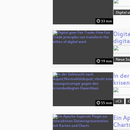
Digital 
33 min
Digita
digit
Neue Soz
19 min
In de
krise
rC3
O
55 min
Ein A
Chart