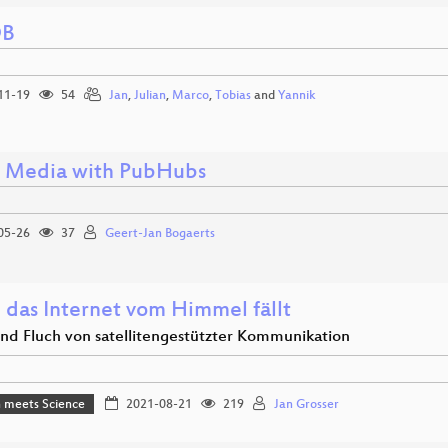
DB
11-19
54
Jan
,
Julian
,
Marco
,
Tobias
and
Yannik
l Media with PubHubs
05-26
37
Geert-Jan Bogaerts
das Internet vom Himmel fällt
nd Fluch von satellitengestützter Kommunikation
 meets Science
2021-08-21
219
Jan Grosser