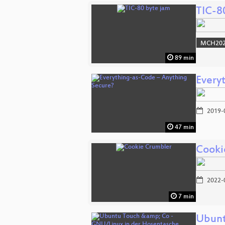
TIC-8
MCH2022
89 min
Every
2019-
47 min
Cooki
2022-
7 min
Ubunt