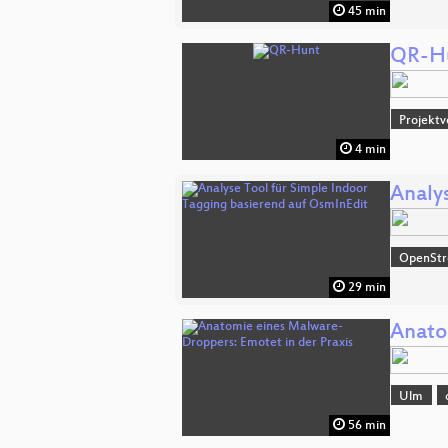
45 min
QR-H
Projektv
4 min
Analy
OpenSt
29 min
Anato
Ulm
56 min