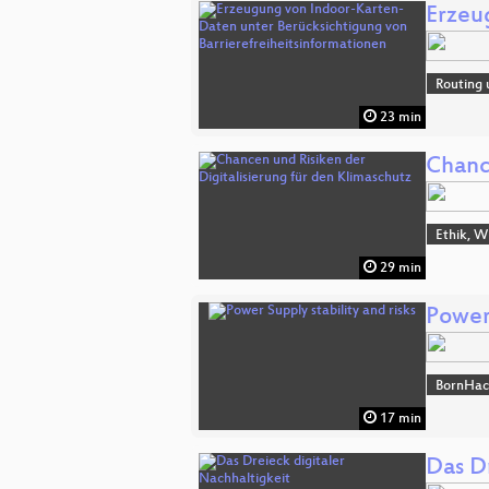
Erzeu
Routing 
23 min
Chanc
Ethik, W
29 min
Power 
BornHac
17 min
Das D