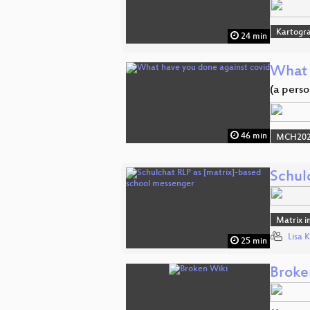
Kartogra
24 min
What 
(a perso
46 min
MCH2022
Schul
Matrix i
Lisa 
25 min
Broke