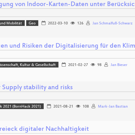
gung von Indoor-Karten-Daten unter Berücksi
und Mobilität
Geo
2022-03-10
126
Jan Schmalfuß-Schwarz
en und Risiken der Digitalisierung für den Kli
issenschaft, Kultur & Gesellschaft
2021-02-27
98
Jan Bieser
Supply stability and risks
k 2021 (BornHack 2021)
2021-08-21
108
Mark-Jan Bastian
reieck digitaler Nachhaltigkeit