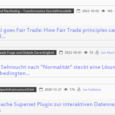
und Nachhaltig – Transformative Geschäftsmodelle
2022-10-02
183
l goes Fair Trade: How Fair Trade principles ca
al…
iale Frage und Globale Gerechtigkeit
2022-10-01
53
Jan-Marte
r Sehnsucht nach "Normalität" steckt eine Lösu
nbedingten…
penInfrastructureOrbit
2020-12-27
176
Jan Kalbitzer
pache Superset Plugin zur interaktiven Datenre
s