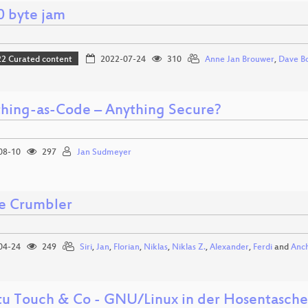
0 byte jam
 Curated content
2022-07-24
310
Anne Jan Brouwer
,
Dave Bo
thing-as-Code – Anything Secure?
08-10
297
Jan Sudmeyer
e Crumbler
04-24
249
Siri
,
Jan
,
Florian
,
Niklas
,
Niklas Z.
,
Alexander
,
Ferdi
and
Anc
u Touch & Co - GNU/Linux in der Hosentasche