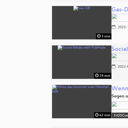
Gas-
2023-
3 min
Socia
2022-
74 min
Wenn 
Segen u
62 min
FrOSCon