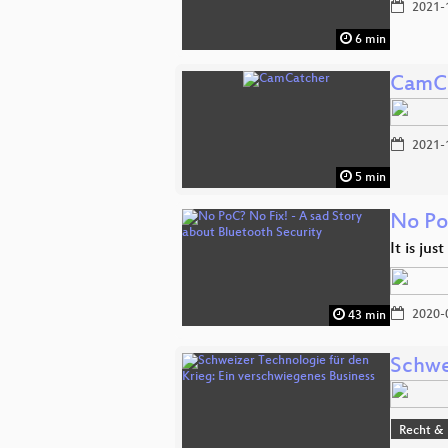
2021-
6 min
CamC
2021-
5 min
No Po
It is ju
2020-
43 min
Schwe
Recht & 