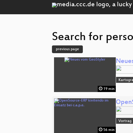
Search for perso
previous page
Neues
Kartogra
19 min
OpenS
Vortrag
56 min