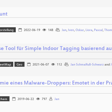
unt
orstellung
2022-06-19
148
Jan
,
Iven
,
Oskar
,
Liora
,
Pascal
,
Thom
se Tool für Simple Indoor Tagging basierend a
reetMap
Geo
2021-06-07
112
Jan Schmalfuß-Schwarz
and
J
mie eines Malware-Droppers: Emotet in der Pra
chaos
2019-06-22
797
Jan