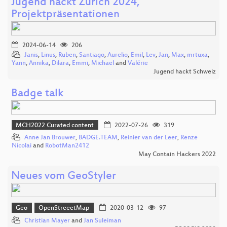
Jugend hackt Zürich 2024,
Projektpräsentationen
2024-06-14
206
Janis
,
Linus
,
Ruben
,
Santiago
,
Aurelio
,
Emil
,
Lev
,
Jan
,
Max
,
mrtuxa
,
Yann
,
Annika
,
Dilara
,
Emmi
,
Michael
and
Valérie
Jugend hackt Schweiz
Badge talk
MCH2022 Curated content
2022-07-26
319
Anne Jan Brouwer
,
BADGE.TEAM
,
Reinier van der Leer
,
Renze
Nicolai
and
RobotMan2412
May Contain Hackers 2022
Neues vom GeoStyler
Geo
OpenStreeetMap
2020-03-12
97
Christian Mayer
and
Jan Suleiman