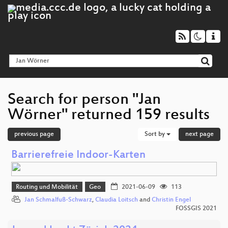
Search for person "Jan
Wörner" returned 159 results
previous page
Sort by
next page
Barrierefreie Indoor-Karten
Routing und Mobilität
Geo
2021-06-09
113
Jan Schmalfuß-Schwarz
,
Claudia Loitsch
and
Christin Engel
FOSSGIS 2021