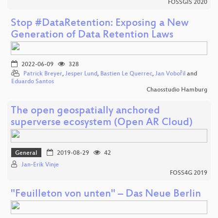
FOSSGIS 2020
Stop #DataRetention: Exposing a New
Generation of Data Retention Laws
2022-06-09
328
Patrick Breyer
,
Jesper Lund
,
Bastien Le Querrec
,
Jan Vobořil
and
Eduardo Santos
Chaosstudio Hamburg
The open geospatially anchored
superverse ecosystem (Open AR Cloud)
General
2019-08-29
42
Jan-Erik Vinje
FOSS4G 2019
"Feuilleton von unten" – Das Neue Berlin