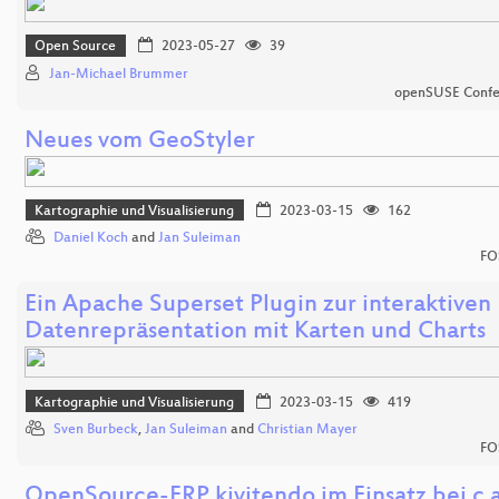
Open Source
2023-05-27
39
Jan-Michael Brummer
openSUSE Confe
Neues vom GeoStyler
Kartographie und Visualisierung
2023-03-15
162
Daniel Koch
and
Jan Suleiman
FO
Ein Apache Superset Plugin zur interaktiven
Datenrepräsentation mit Karten und Charts
Kartographie und Visualisierung
2023-03-15
419
Sven Burbeck
,
Jan Suleiman
and
Christian Mayer
FO
OpenSource-ERP kivitendo im Einsatz bei c.a