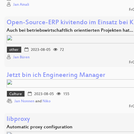
Jan Ainali
Fr
Open-Source-ERP kivitendo im Einsatz bei K
Auch bei betriebswirtschaftlich orientierten Projekten hat…
other
2023-08-05
72
Jan Büren
Fr
Jetzt bin ich Engineering Manager
Culture
2023-08-05
155
Jan Nonnen
and
Niko
Fr
libproxy
Automatic proxy configuration