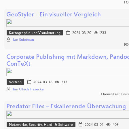
FO
GeoStyler - Ein visueller Vergleich
Kartographie und Visualisierung
2024-03-20
233
Jan Suleiman
FO
Corporate Publishing mit Markdown, Pando
ConTeXt
Vortrag
2024-03-16
317
Jan Ulrich Hasecke
Chemnitzer Linu
Predator Files – Eskalierende Überwachung
Netzwerke, Security, Hard- & Software
2024-03-01
403