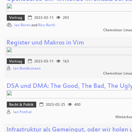
Vortrag
2023-03-11
203
Jan Büren
and
Rico Barth
Chemnitzer Linu
Register und Makros in Vim
Vortrag
2023-03-11
163
Jan Bundesmann
Chemnitzer Linu
DSA und DMA: The Good, The Bad, The Ugl
Recht & Politik
2023-02-25
400
Jan Penfrat
Winterko
Infrastruktur als Gemeingut, oder wir holen 