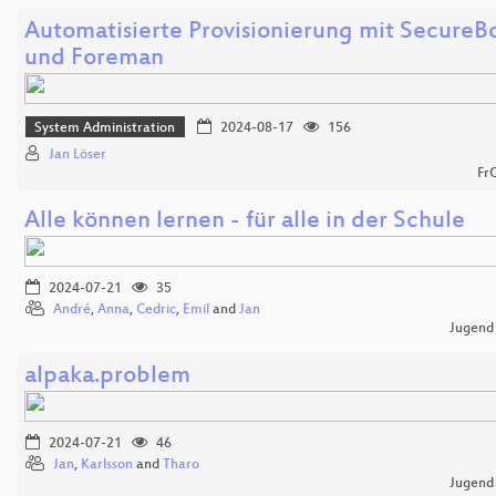
Automatisierte Provisionierung mit SecureB
und Foreman
System Administration
2024-08-17
156
Jan Löser
Fr
Alle können lernen - für alle in der Schule
2024-07-21
35
André
,
Anna
,
Cedric
,
Emil
and
Jan
Jugend
alpaka.problem
2024-07-21
46
Jan
,
Karlsson
and
Tharo
Jugend