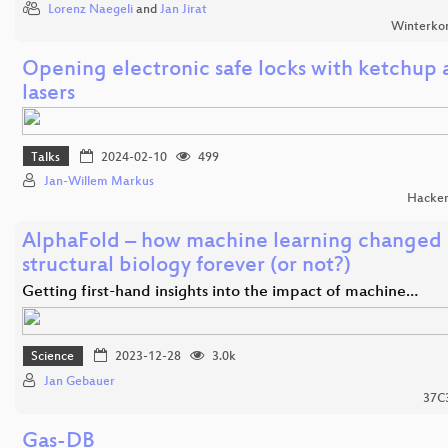
Lorenz Naegeli
and
Jan Jirat
Winterko
Opening electronic safe locks with ketchup
lasers
Talks
2024-02-10
499
Jan-Willem Markus
Hacker
AlphaFold – how machine learning changed
structural biology forever (or not?)
Getting first-hand insights into the impact of machine…
Science
2023-12-28
3.0k
Jan Gebauer
37C
Gas-DB