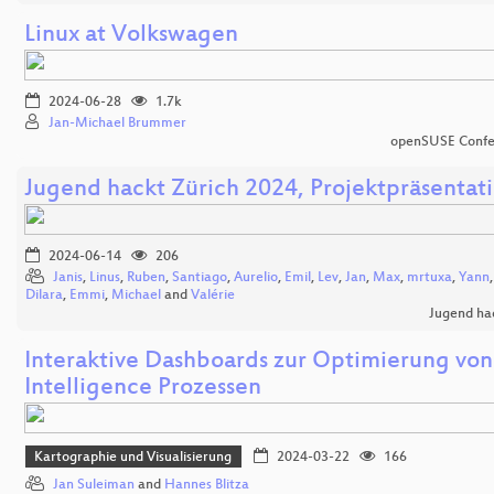
Linux at Volkswagen
2024-06-28
1.7k
Jan-Michael Brummer
openSUSE Confe
Jugend hackt Zürich 2024, Projektpräsentat
2024-06-14
206
Janis
,
Linus
,
Ruben
,
Santiago
,
Aurelio
,
Emil
,
Lev
,
Jan
,
Max
,
mrtuxa
,
Yann
Dilara
,
Emmi
,
Michael
and
Valérie
Jugend ha
Interaktive Dashboards zur Optimierung von
Intelligence Prozessen
Kartographie und Visualisierung
2024-03-22
166
Jan Suleiman
and
Hannes Blitza