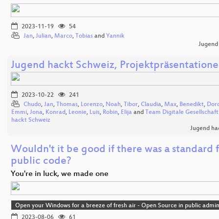
2023-11-19
54
Jan
,
Julian
,
Marco
,
Tobias
and
Yannik
Jugend
Jugend hackt Schweiz, Projektpräsentation
2023-10-22
241
Chudo
,
Jan
,
Thomas
,
Lorenzo
,
Noah
,
Tibor
,
Claudia
,
Max
,
Benedikt
,
Dor
Emmi
,
Jona
,
Konrad
,
Leonie
,
Luis
,
Robin
,
Elija
and
Team Digitale Gesellschaf
hackt Schweiz
Jugend ha
Wouldn't it be good if there was a standard 
public code?
You're in luck, we made one
Open your Windows for a breeze of fresh air - Open Source in public admin
2023-08-06
61