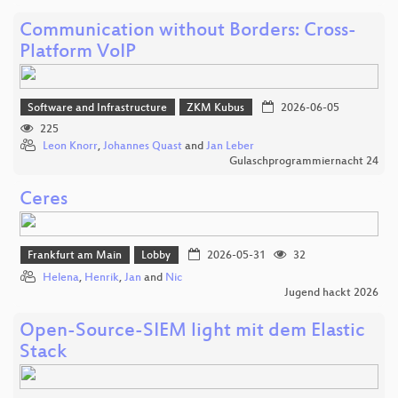
Communication without Borders: Cross-
Platform VoIP
Software and Infrastructure
ZKM Kubus
2026-06-05
225
Leon Knorr
,
Johannes Quast
and
Jan Leber
Gulaschprogrammiernacht 24
Ceres
Frankfurt am Main
Lobby
2026-05-31
32
Helena
,
Henrik
,
Jan
and
Nic
Jugend hackt 2026
Open-Source-SIEM light mit dem Elastic
Stack