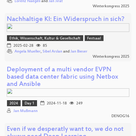
Lorenz Naegeli
and
Jan Jirat
Winterkongress 2025
Nachhaltige KI: Ein Widerspruch in sich?
Ethik, Wissenschaft, Kultur & Gesellschaft
Festsaal
2025-02-28
85
Angela Mueller
,
Sibel Arslan
and
Jan Bieser
Winterkongress 2025
Deployment of a multi vendor EVPN
based data center fabric using Netbox
and Ansible
2024
Day 1
2024-11-18
249
Jan Mußmann
DENOG16
Even if we desperatly want to, we do not