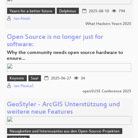
Yearn for a better future
Delphinus
2025-08-10
794
Jan Ainali
What Hackers Yearn 2025
Open Source is no longer just for
software:
Why the community needs open source hardware to
ensure…
Keynote
Saal
2025-06-27
34
Jan Pleskač
openSUSE Conference 2025
GeoStyler - ArcGIS Unterstützung und
weitere neue Features
Neuigkeiten und Interessantes aus den Open-Source-Projekten