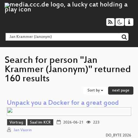
Search for person "Jan
Krammer (Janonym)" returned
160 results
Sort by
next page
Unpack you a Docker for a great good
Vortrag
Saal im KCR
2026-06-21
223
Jan Vaorin
DO_BYTE 2026