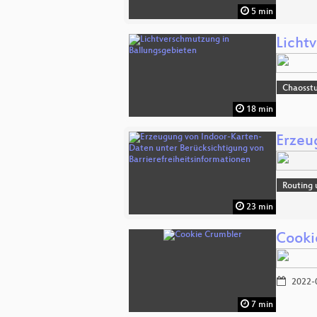
5 min
Licht
Chaosst
18 min
Erzeu
Routing 
23 min
Cooki
2022-
7 min