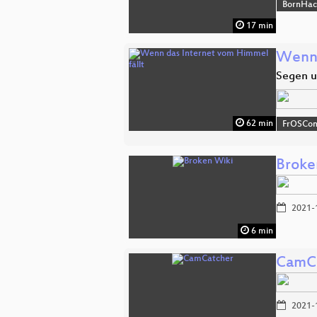
BornHac
17 min
Wenn 
Segen u
62 min
FrOSCon
Broke
2021-
6 min
CamC
2021-