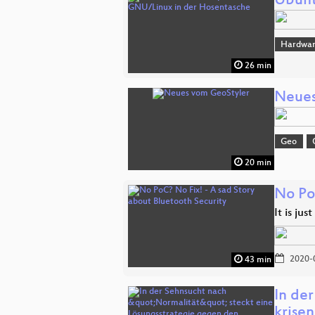
Ubunt
Hardwar
26 min
Neues
Geo
20 min
No Po
It is ju
2020-
43 min
In de
krise