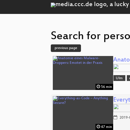
Search for pers
previous page
Anato
Ulm
56 min
Every
2019-
47 min