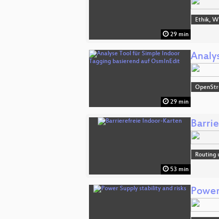
Ethik, W
29 min
Analy
OpenSt
29 min
Barri
Routing 
53 min
Power 