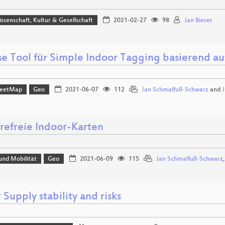
issenschaft, Kultur & Gesellschaft
2021-02-27
98
Jan Bieser
se Tool für Simple Indoor Tagging basierend a
reetMap
Geo
2021-06-07
112
Jan Schmalfuß-Schwarz
and
J
erefreie Indoor-Karten
und Mobilität
Geo
2021-06-09
115
Jan Schmalfuß-Schwarz
Supply stability and risks