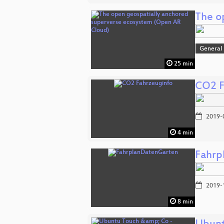
The o
General
25 min
CO2 F
2019-
4 min
Fahrp
2019-
8 min