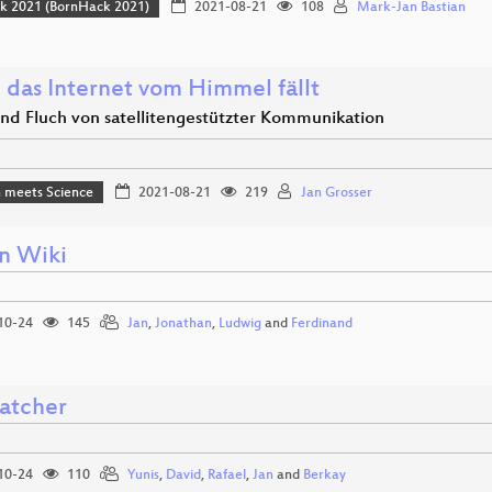
k 2021 (BornHack 2021)
2021-08-21
108
Mark-Jan Bastian
das Internet vom Himmel fällt
nd Fluch von satellitengestützter Kommunikation
 meets Science
2021-08-21
219
Jan Grosser
n Wiki
10-24
145
Jan
,
Jonathan
,
Ludwig
and
Ferdinand
atcher
10-24
110
Yunis
,
David
,
Rafael
,
Jan
and
Berkay