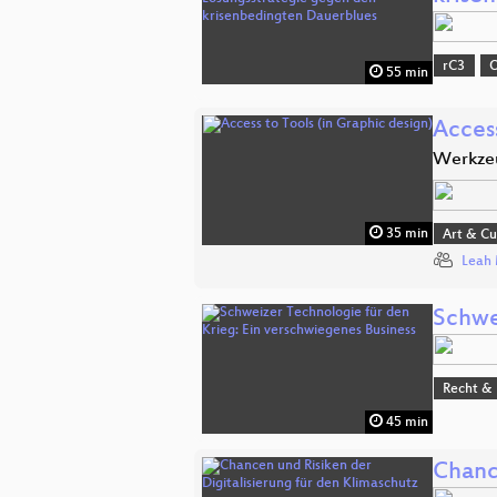
rC3
O
55 min
Access
Werkzeu
35 min
Art & Cu
Leah
Schwe
Recht & 
45 min
Chanc