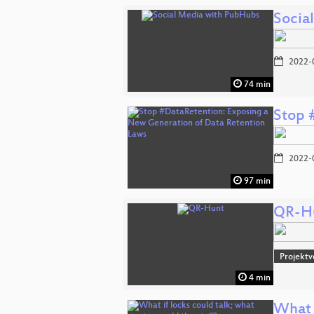
Socia
2022-
74 min
Stop 
2022-
97 min
QR-H
Projektv
4 min
What i