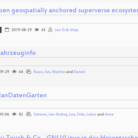
pen geospatially anchored superverse ecosyst
2019-08-29
42
Jan-Erik Vinje
ahrzeuginfo
09-29
64
Kaan
,
Jan
,
Matteo
and
Daniel
lanDatenGarten
10-06
82
Simeon
,
Jan-Andrej
,
Leo
,
Felix
,
Lukas
and
Anna