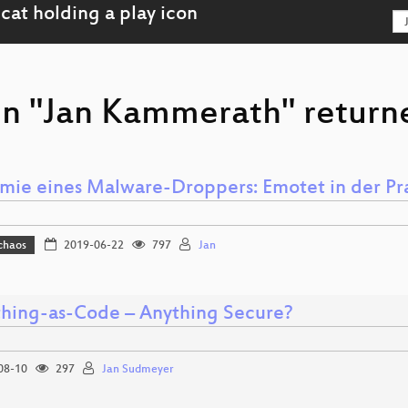
on "Jan Kammerath" returne
mie eines Malware-Droppers: Emotet in der Pra
chaos
2019-06-22
797
Jan
thing-as-Code – Anything Secure?
08-10
297
Jan Sudmeyer