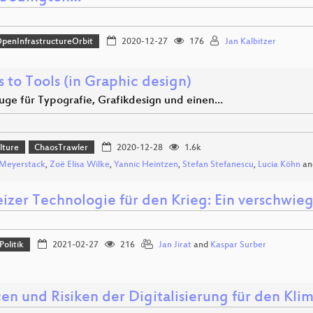
penInfrastructureOrbit
2020-12-27
176
Jan Kalbitzer
 to Tools (in Graphic design)
ge für Typografie, Grafikdesign und einen…
lture
ChaosTrawler
2020-12-28
1.6k
 Meyerstack
,
Zoë Elisa Wilke
,
Yannic Heintzen
,
Stefan Stefanescu
,
Lucia Köhn
an
izer Technologie für den Krieg: Ein verschwie
Politik
2021-02-27
216
Jan Jirat
and
Kaspar Surber
en und Risiken der Digitalisierung für den Kli