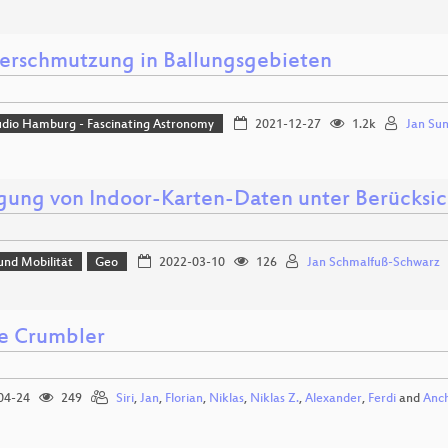
verschmutzung in Ballungsgebieten
udio Hamburg - Fascinating Astronomy
2021-12-27
1.2k
Jan Su
gung von Indoor-Karten-Daten unter Berücksi
und Mobilität
Geo
2022-03-10
126
Jan Schmalfuß-Schwarz
e Crumbler
04-24
249
Siri
,
Jan
,
Florian
,
Niklas
,
Niklas Z.
,
Alexander
,
Ferdi
and
Anc