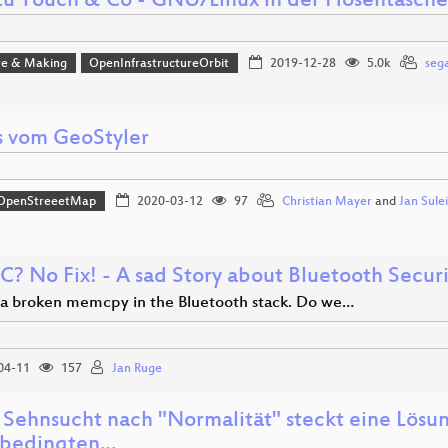
u Touch & Co - GNU/Linux in der Hosentasche
e & Making
OpenInfrastructureOrbit
2019-12-28
5.0k
sega
 vom GeoStyler
OpenStreeetMap
2020-03-12
97
Christian Mayer
and
Jan Sule
C? No Fix! - A sad Story about Bluetooth Securi
st a broken memcpy in the Bluetooth stack. Do we…
04-11
157
Jan Ruge
r Sehnsucht nach "Normalität" steckt eine Lösu
nbedingten…