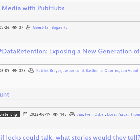
l Media with PubHubs
05-26
37
Geert-Jan Bogaerts
#DataRetention: Exposing a New Generation of
06-09
328
Patrick Breyer
,
Jesper Lund
,
Bastien Le Querrec
,
Jan Voboři
unt
orstellung
2022-06-19
148
Jan
,
Iven
,
Oskar
,
Liora
,
Pascal
,
Thom
f locks could talk; what stories would they tell