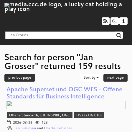
Search for person "Jan
Grosser" returned 159 results
previous page
Sort by
next page
Apache Superset und OGC WFS - Offene
Standards für Business Intelligence
Offene Standards, z.B. INSPIRE, OGC
HS2 (ZHG 010)
2026-03-26
123
Jan Suleiman
and
Charlie Liebscher