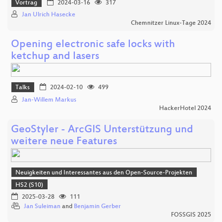
Vortrag
2024-03-16
317
Jan Ulrich Hasecke
Chemnitzer Linux-Tage 2024
Opening electronic safe locks with
ketchup and lasers
Talks
2024-02-10
499
Jan-Willem Markus
HackerHotel 2024
GeoStyler - ArcGIS Unterstützung und
weitere neue Features
Neuigkeiten und Interessantes aus den Open-Source-Projekten
HS2 (S10)
2025-03-28
111
Jan Suleiman
and
Benjamin Gerber
FOSSGIS 2025