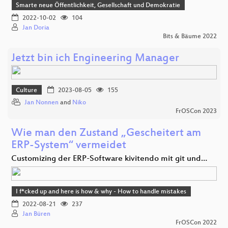
Smarte neue Öffentlichkeit, Gesellschaft und Demokratie
2022-10-02
104
Jan Doria
Bits & Bäume 2022
Jetzt bin ich Engineering Manager
Culture
2023-08-05
155
Jan Nonnen
and
Niko
FrOSCon 2023
Wie man den Zustand „Gescheitert am
ERP-System“ vermeidet
Customizing der ERP-Software kivitendo mit git und…
I f*cked up and here is how & why - How to handle mistakes
2022-08-21
237
Jan Büren
FrOSCon 2022