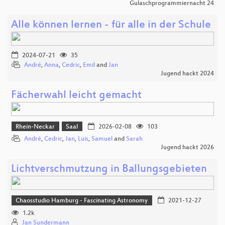
Gulaschprogrammiernacht 24
Alle können lernen - für alle in der Schule
2024-07-21
35
André
,
Anna
,
Cedric
,
Emil
and
Jan
Jugend hackt 2024
Fächerwahl leicht gemacht
Rhein-Neckar
Saal
2026-02-08
103
André
,
Cedric
,
Jan
,
Luis
,
Samuel
and
Sarah
Jugend hackt 2026
Lichtverschmutzung in Ballungsgebieten
Chaosstudio Hamburg - Fascinating Astronomy
2021-12-27
1.2k
Jan Sundermann