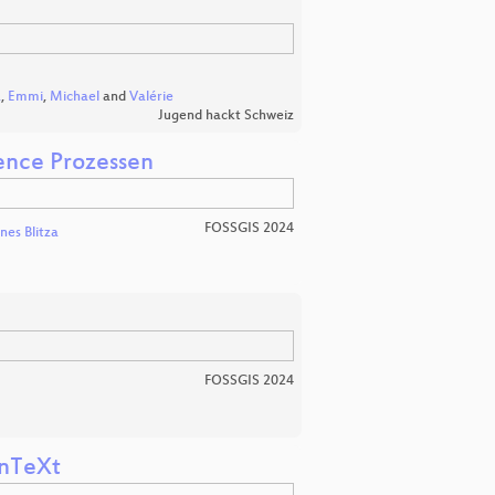
a
,
Emmi
,
Michael
and
Valérie
Jugend hackt Schweiz
gence Prozessen
FOSSGIS 2024
es Blitza
FOSSGIS 2024
onTeXt