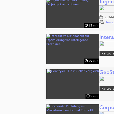
Jugen
2024-
Janis
32 min
Inter
Kartogra
29 min
GeoSty
Kartogra
5 min
Corpo