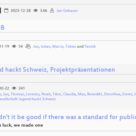
2023-12-28
3.0k
Jan Gebauer
DB
11-19
54
Jan
,
Julian
,
Marco
,
Tobias
and
Yannik
d hackt Schweiz, Projektpräsentationen
10-22
241
o
,
Jan
,
Thomas
,
Lorenzo
,
Noah
,
Tibor
,
Claudia
,
Max
,
Benedikt
,
Dorothea
,
Emmi
,
J
Gesellschaft Jugend hackt Schweiz
't it be good if there was a standard for publ
in luck, we made one