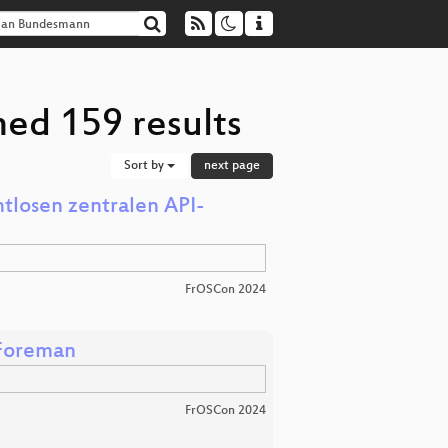
ed 159 results
Sort by
next page
tlosen zentralen API-
FrOSCon 2024
 Foreman
FrOSCon 2024