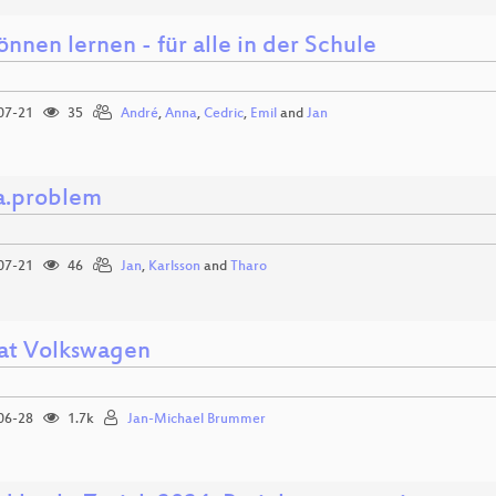
önnen lernen - für alle in der Schule
07-21
35
André
,
Anna
,
Cedric
,
Emil
and
Jan
a.problem
07-21
46
Jan
,
Karlsson
and
Tharo
 at Volkswagen
06-28
1.7k
Jan-Michael Brummer