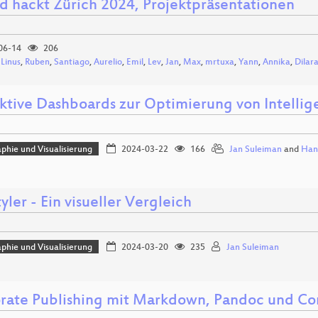
d hackt Zürich 2024, Projektpräsentationen
06-14
206
,
Linus
,
Ruben
,
Santiago
,
Aurelio
,
Emil
,
Lev
,
Jan
,
Max
,
mrtuxa
,
Yann
,
Annika
,
Dilar
aktive Dashboards zur Optimierung von Intelli
phie und Visualisierung
2024-03-22
166
Jan Suleiman
and
Hann
ler - Ein visueller Vergleich
phie und Visualisierung
2024-03-20
235
Jan Suleiman
rate Publishing mit Markdown, Pandoc und C