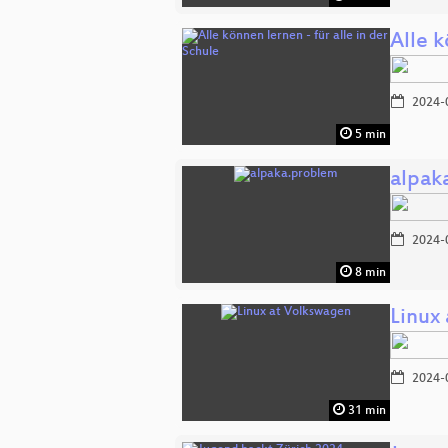
Alle k
2024-
5 min
alpak
2024-
8 min
Linux
2024-
31 min