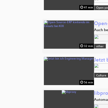
41 min
Open you
Open-
Auch bei
32 min
other
Jetzt
Culture
56 min
libpr
Automat