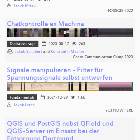
Jakob Miksch
FOSSGIS 2022
Chatkontrolle ex Machina
Digitalcourage
2023-08-17
263
Jakob Schubert
and
Konstantin Macher
Chaos Communication Camp 2023
Signale manipulieren - Filter für
Spannungssignale selbst entwerfen
Fundamentals
2021-12-29
1.6k
Jakob Lerch
rC3 NOWHERE
QGIS und PostGIS nebst QField und
QGIS-Server im Einsatz bei der
Entsorgung Dortmund