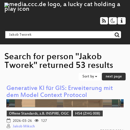
Search for person "Jakob
Tworek" returned 53 results
Sort by
next page
Generative KI für GIS: Erweiterung mit
dem Model Context Protocol
Offene Standards, z.B. INSPIRE, OGC
HS4 (ZHG 008)
2026-03-26
127
Jakob Miksch