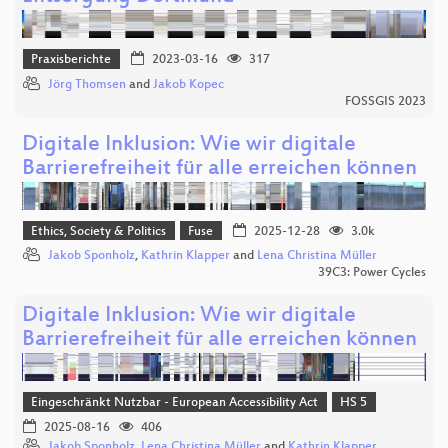
Praxisberichte
2023-03-16
317
Jörg Thomsen
and
Jakob Kopec
FOSSGIS 2023
Digitale Inklusion: Wie wir digitale
Barrierefreiheit für alle erreichen können
Ethics, Society & Politics
Fuse
2025-12-28
3.0k
Jakob Sponholz
,
Kathrin Klapper
and
Lena Christina Müller
39C3: Power Cycles
Digitale Inklusion: Wie wir digitale
Barrierefreiheit für alle erreichen können
Eingeschränkt Nutzbar - European Accessibility Act
HS 5
2025-08-16
406
Jakob Sponholz
,
Lena Christina Müller
and
Kathrin Klapper