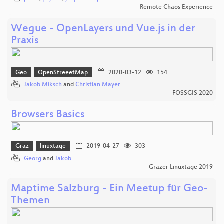
Remote Chaos Experience
Wegue - OpenLayers und Vue.js in der
Praxis
Geo
OpenStreeetMap
2020-03-12
154
Jakob Miksch
and
Christian Mayer
FOSSGIS 2020
Browsers Basics
Graz
linuxtage
2019-04-27
303
Georg
and
Jakob
Grazer Linuxtage 2019
Maptime Salzburg - Ein Meetup für Geo-
Themen