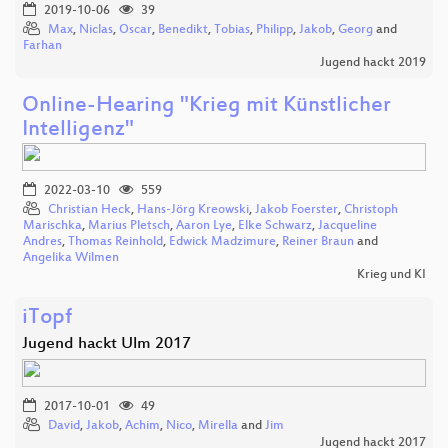
2019-10-06
39
Max
,
Niclas
,
Oscar
,
Benedikt
,
Tobias
,
Philipp
,
Jakob
,
Georg
and
Farhan
Jugend hackt 2019
Online-Hearing "Krieg mit Künstlicher
Intelligenz"
2022-03-10
559
Christian Heck
,
Hans-Jörg Kreowski
,
Jakob Foerster
,
Christoph
Marischka
,
Marius Pletsch
,
Aaron Lye
,
Elke Schwarz
,
Jacqueline
Andres
,
Thomas Reinhold
,
Edwick Madzimure
,
Reiner Braun
and
Angelika Wilmen
Krieg und KI
iTopf
Jugend hackt Ulm 2017
2017-10-01
49
David
,
Jakob
,
Achim
,
Nico
,
Mirella
and
Jim
Jugend hackt 2017