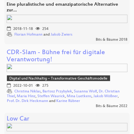
Eine pluralistische und emanzipatorische Alternative
zur…
2018-11-18
254
Florian Hofmann
and
Jakob Zwiers
Bits & Bäume 2018
CDR-Slam - Bühne frei für digitale
Verantwortung!
Digital und Nachhaltig – Transformative Geschäftsmodelle
2022-10-01
275
Christina Niklas
,
Bartosz Przybylek
,
Susanna Wolf
,
Dr. Christian
Thiel
,
Maria Hinz
,
Steffen Waurick
,
Mina Luetkens
,
Jakob Wößner
,
Prof. Dr. Dirk Heckmann
and
Karine Rübner
Bits & Bäume 2022
Low Car