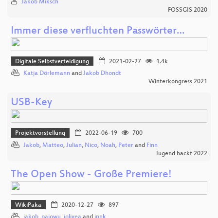
Jakob Miksch
FOSSGIS 2020
Immer diese verfluchten Passwörter…
Digitale Selbstverteidigung
2021-02-27
1.4k
Katja Dörlemann
and
Jakob Dhondt
Winterkongress 2021
USB-Key
Projektvorstellung
2022-06-19
700
Jakob
,
Matteo
,
Julian
,
Nico
,
Noah
,
Peter
and
Finn
Jugend hackt 2022
The Open Show - Große Premiere!
WikiPaka
2020-12-27
897
jakob
,
pajowu
,
joliyea
and
jnnk