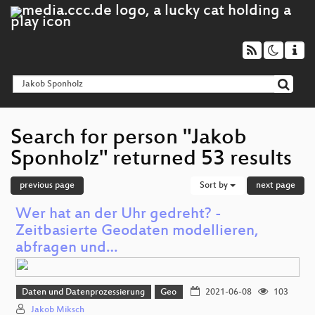
Search for person "Jakob
Sponholz" returned 53 results
previous page
Sort by
next page
Wer hat an der Uhr gedreht? -
Zeitbasierte Geodaten modellieren,
abfragen und…
Daten und Datenprozessierung
Geo
2021-06-08
103
Jakob Miksch