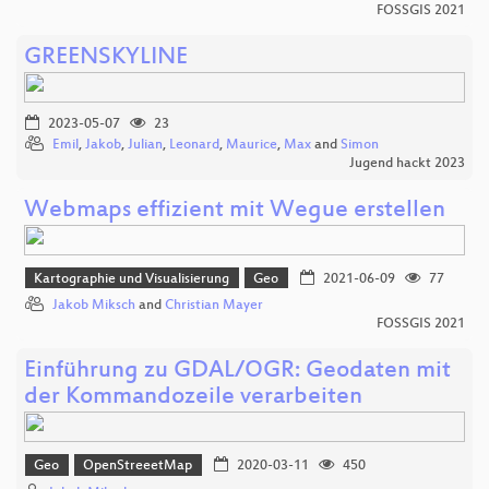
FOSSGIS 2021
GREENSKYLINE
2023-05-07
23
Emil
,
Jakob
,
Julian
,
Leonard
,
Maurice
,
Max
and
Simon
Jugend hackt 2023
Webmaps effizient mit Wegue erstellen
Kartographie und Visualisierung
Geo
2021-06-09
77
Jakob Miksch
and
Christian Mayer
FOSSGIS 2021
Einführung zu GDAL/OGR: Geodaten mit
der Kommandozeile verarbeiten
Geo
OpenStreeetMap
2020-03-11
450