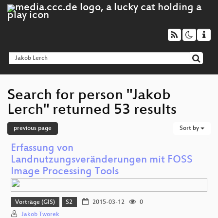
Search for person "Jakob
Lerch" returned 53 results
previous page
Sort by
Erfassung von
Landnutzungsveränderungen mit FOSS
Image Processing Tools
Vorträge (GIS)
S2
2015-03-12
0
Jakob Tworek