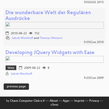
FOSSGIS 2015
Die wunderbare Welt der Regulären
Ausdrücke
2010-08-22
152
Jakob Westhoff
and
Thomas Weinert
FrOSCon 2010
Developing JQuery Widgets with Ease
Web
2009-08-22
8
Jakob Westhoff
FrOSCon 2009
previous page
by
Chaos Computer Club e.V
––
About
––
Apps
––
Imprint
––
Privacy
––
c3voc