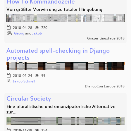
How To Kommandozeile
Von größter Verwirrung zu totaler Hingebung
2018-04-28
720
Georg
and
Jakob
Grazer Linuxtage 2018
Automated spell-checking in Django
projects
2018-05-24
99
Jakob Schnell
DjangoCon Europe 2018
Circular Society
Eine pluralistische und emanzipatorische Alternative
zur…
2018-11-18
254