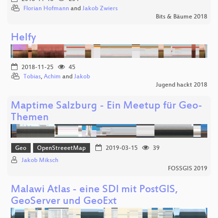
Florian Hofmann
and
Jakob Zwiers
Bits & Bäume 2018
Helfy
2018-11-25
45
Tobias
,
Achim
and
Jakob
Jugend hackt 2018
Maptime Salzburg - Ein Meetup für Geo-
Themen
Geo
OpenStreeetMap
2019-03-15
39
Jakob Miksch
FOSSGIS 2019
Malawi Atlas - eine SDI mit PostGIS,
GeoServer und GeoExt