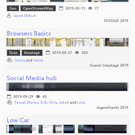
Geo
OpenStreeetMap
2019-03-15
77
Jakob Miksch
FOSSGIS 2019
Browsers Basics
Graz
linuxtage
2019-04-27
303
Georg
and
Jakob
Grazer Linuxtage 2019
Social Media hub
2019-09-29
43
Pascal
,
Marius
,
Erik
,
Chris
,
Jakob
and
Lena
Jugend hackt 2019
Low Car