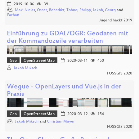
2019-10-06
39
Max
,
Niclas
,
Oscar
,
Benedikt
,
Tobias
,
Philipp
,
Jakob
,
Georg
and
Farhan
Jugend hackt 2019
Einführung zu GDAL/OGR: Geodaten mit
der Kommandozeile verarbeiten
Geo
OpenStreeetMap
2020-03-11
450
Jakob Miksch
FOSSGIS 2020
Wegue - OpenLayers und Vue.js in der
Praxis
Geo
OpenStreeetMap
2020-03-12
154
Jakob Miksch
and
Christian Mayer
FOSSGIS 2020