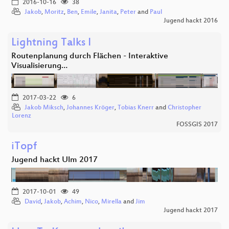
2016-10-16
38
Jakob
,
Moritz
,
Ben
,
Emile
,
Janita
,
Peter
and
Paul
Jugend hackt 2016
Lightning Talks I
Routenplanung durch Flächen - Interaktive
Visualisierung…
2017-03-22
6
Jakob Miksch
,
Johannes Kröger
,
Tobias Knerr
and
Christopher
Lorenz
FOSSGIS 2017
iTopf
Jugend hackt Ulm 2017
2017-10-01
49
David
,
Jakob
,
Achim
,
Nico
,
Mirella
and
Jim
Jugend hackt 2017