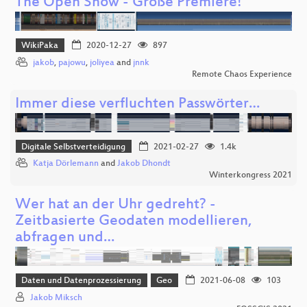
The Open Show - Große Premiere!
WikiPaka
2020-12-27
897
jakob
,
pajowu
,
joliyea
and
jnnk
Remote Chaos Experience
Immer diese verfluchten Passwörter…
Digitale Selbstverteidigung
2021-02-27
1.4k
Katja Dörlemann
and
Jakob Dhondt
Winterkongress 2021
Wer hat an der Uhr gedreht? -
Zeitbasierte Geodaten modellieren,
abfragen und…
Daten und Datenprozessierung
Geo
2021-06-08
103
Jakob Miksch