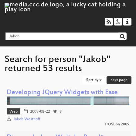
Search for person "Jakob"
returned 53 results
Sort by
next page
Developing JQuery Widgets with Ease
Web
2009-08-22
8
Jakob Westhoff
FrOSCon 2009