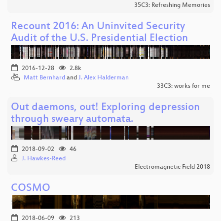
35C3: Refreshing Memories
Recount 2016: An Uninvited Security
Audit of the U.S. Presidential Election
2016-12-28
2.8k
Matt Bernhard
and
J. Alex Halderman
33C3: works for me
Out daemons, out! Exploring depression
through sweary automata.
2018-09-02
46
J. Hawkes-Reed
Electromagnetic Field 2018
COSMO
2018-06-09
213