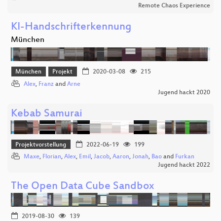
Remote Chaos Experience
KI-Handschrifterkennung
München
München
Projekt
2020-03-08
215
Alex
,
Franz
and
Arne
Jugend hackt 2020
Kebab Samurai
Projektvorstellung
2022-06-19
199
Maxe
,
Florian
,
Alex
,
Emil
,
Jacob
,
Aaron
,
Jonah
,
Bao
and
Furkan
Jugend hackt 2022
The Open Data Cube Sandbox
2019-08-30
139