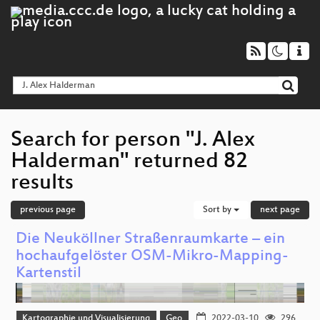
Search for person "J. Alex
Halderman" returned 82
results
previous page
Sort by
next page
Die Neuköllner Straßenraumkarte – ein
hochaufgelöster OSM-Mikro-Mapping-
Kartenstil
Kartographie und Visualisierung
Geo
2022-03-10
296