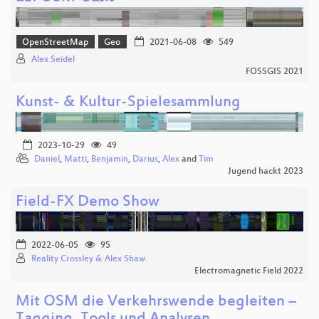
OpenStreetMap
Geo
2021-06-08
549
Alex Seidel
FOSSGIS 2021
Kunst- & Kultur-Spielesammlung
2023-10-29
49
Daniel
,
Matti
,
Benjamin
,
Darius
,
Alex
and
Tim
Jugend hackt 2023
Field-FX Demo Show
2022-06-05
95
Reality Crossley & Alex Shaw
Electromagnetic Field 2022
Mit OSM die Verkehrswende begleiten –