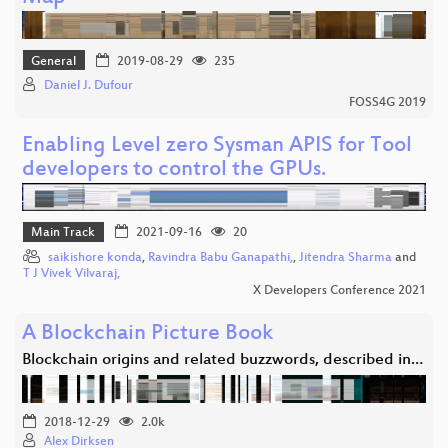
General
2019-08-29
235
Daniel J. Dufour
FOSS4G 2019
Enabling Level zero Sysman APIS for Tool
developers to control the GPUs.
Main Track
2021-09-16
20
saikishore konda
,
Ravindra Babu Ganapathi,
,
Jitendra Sharma
and
T J Vivek Vilvaraj,
X Developers Conference 2021
A Blockchain Picture Book
Blockchain origins and related buzzwords, described in…
2018-12-29
2.0k
Alex Dirksen