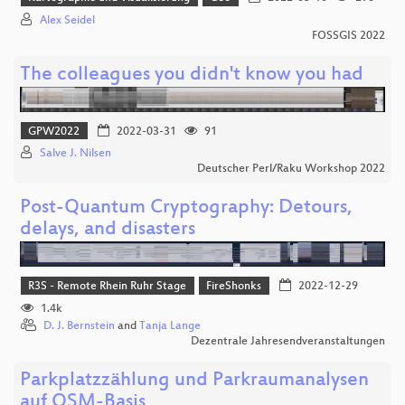
Alex Seidel
FOSSGIS 2022
The colleagues you didn't know you had
GPW2022
2022-03-31
91
Salve J. Nilsen
Deutscher Perl/Raku Workshop 2022
Post-Quantum Cryptography: Detours,
delays, and disasters
R3S - Remote Rhein Ruhr Stage
FireShonks
2022-12-29
1.4k
D. J. Bernstein
and
Tanja Lange
Dezentrale Jahresendveranstaltungen
Parkplatzzählung und Parkraumanalysen
auf OSM-Basis