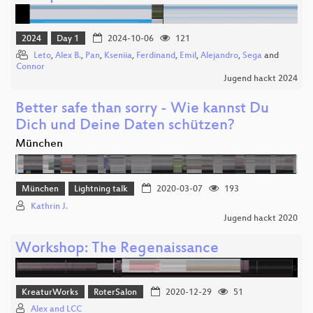
2024
Day 1
2024-10-06
121
Leto
,
Alex B.
,
Pan
,
Kseniia
,
Ferdinand
,
Emil
,
Alejandro
,
Sega
and
Connor
Jugend hackt 2024
Better safe than sorry - Wie kannst Du
Dich und Deine Daten schützen?
München
München
Lightning talk
2020-03-07
193
Kathrin J.
Jugend hackt 2020
Workshop: The Regenaissance
KreaturWorks
RoterSalon
2020-12-29
51
Alex and LCC