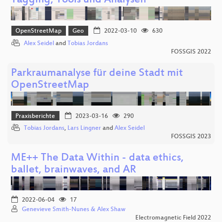
Tagging, Tools und Analysen
OpenStreetMap
Geo
2022-03-10
630
Alex Seidel
and
Tobias Jordans
FOSSGIS 2022
Parkraumanalyse für deine Stadt mit
OpenStreetMap
Praxisberichte
2023-03-16
290
Tobias Jordans
,
Lars Lingner
and
Alex Seidel
FOSSGIS 2023
ME++ The Data Within - data ethics,
ballet, brainwaves, and AR
2022-06-04
17
Genevieve Smith-Nunes & Alex Shaw
Electromagnetic Field 2022