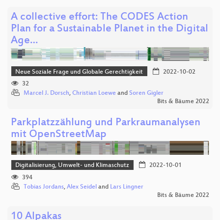
A collective effort: The CODES Action
Plan for a Sustainable Planet in the Digital
Age…
Neue Soziale Frage und Globale Gerechtigkeit
2022-10-02
32
Marcel J. Dorsch
,
Christian Loewe
and
Soren Gigler
Bits & Bäume 2022
Parkplatzzählung und Parkraumanalysen
mit OpenStreetMap
Digitalisierung, Umwelt- und Klimaschutz
2022-10-01
394
Tobias Jordans
,
Alex Seidel
and
Lars Lingner
Bits & Bäume 2022
10 Alpakas