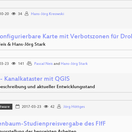
10-20
34
Hans-Jörg Kreowski
konfigurierbare Karte mit Verbotszonen für Dro
Neis & Hans-Jörg Stark
03-23
141
Pascal Neis
and
Hans-Jörg Stark
- Kanalkataster mit QGIS
beschreibung und aktueller Entwicklungsstand
ftware
2017-03-23
42
Jörg Höttges
nbaum-Studienpreisvergabe des FIfF
zvorstellung der bepreisten Arbeiten