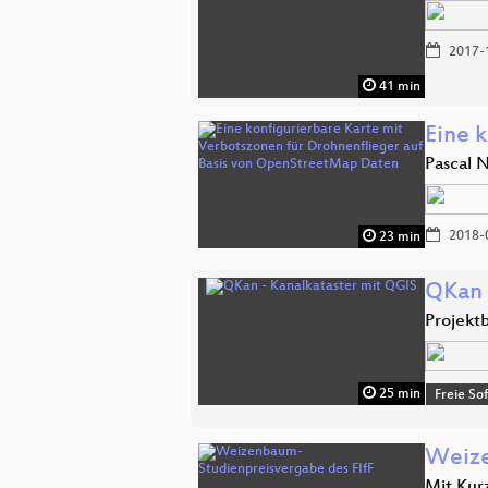
2017-
41 min
Eine 
Pascal 
2018-
23 min
QKan 
Projekt
25 min
Freie So
Weize
Mit Kur