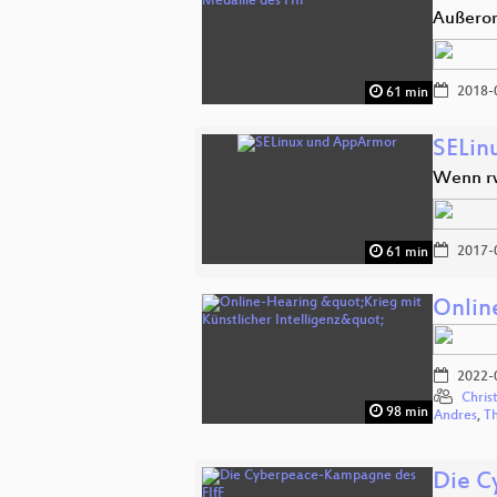
Außeror
2018-
61 min
SELin
Wenn rw
2017-
61 min
Onlin
2022-
Chris
98 min
Andres
,
T
Die C