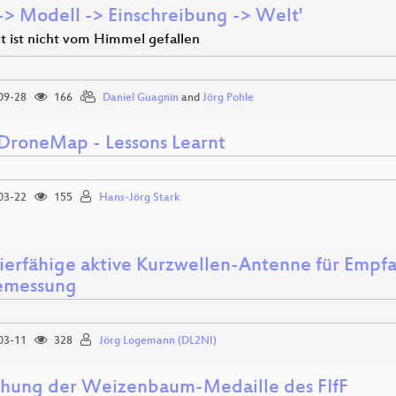
-> Modell -> Einschreibung -> Welt'
t ist nicht vom Himmel gefallen
09-28
166
Daniel Guagnin
and
Jörg Pohle
roneMap - Lessons Learnt
03-22
155
Hans-Jörg Stark
rierfähige aktive Kurzwellen-Antenne für Empf
emessung
03-11
328
Jörg Logemann (DL2NI)
ihung der Weizenbaum-Medaille des FIfF