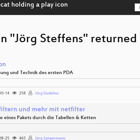
n "Jörg Steffens" returned 
on
lung und Technik des ersten PDA
10-14
258
Jörg Gudehus
iltern und mehr mit netfilter
se eines Pakets durch die Tabellen & Ketten
08-25
465
Jörg Jungermann