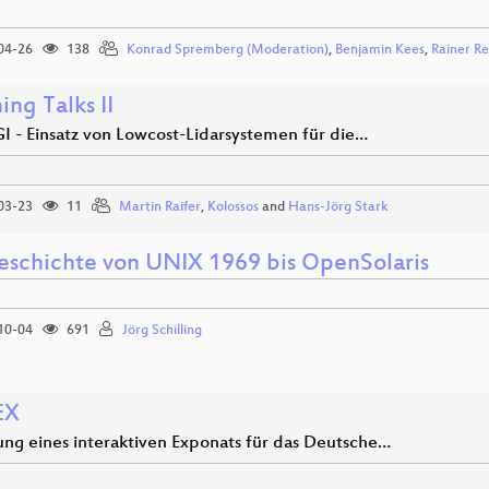
04-26
138
Konrad Spremberg (Moderation)
,
Benjamin Kees
,
Rainer R
ing Talks II
 - Einsatz von Lowcost-Lidarsystemen für die…
03-23
11
Martin Raifer
,
Kolossos
and
Hans-Jörg Stark
eschichte von UNIX 1969 bis OpenSolaris
10-04
691
Jörg Schilling
EX
ung eines interaktiven Exponats für das Deutsche…