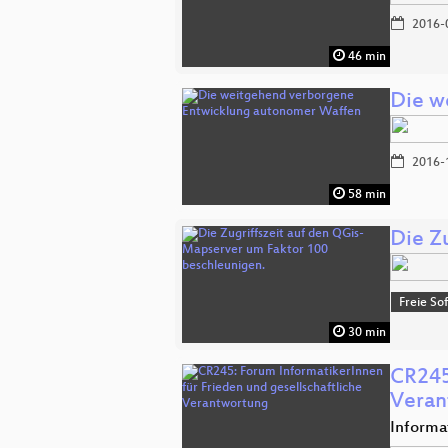
2016-
46 min
Die w
2016-
58 min
Die Z
Freie So
30 min
CR245
Veran
Informa