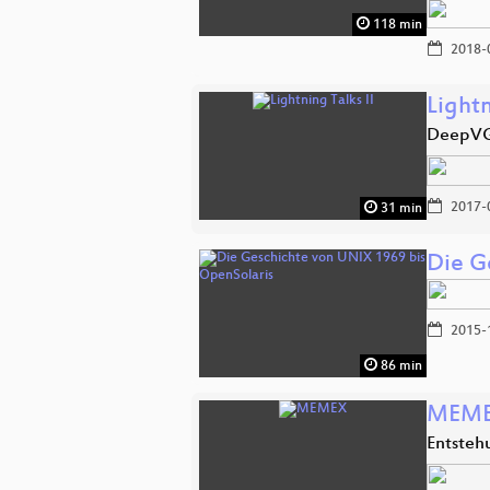
118 min
2018-
Lightn
DeepVGI
2017-
31 min
Die G
2015-
86 min
MEM
Entsteh