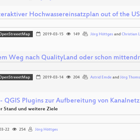
nteraktiver Hochwassereinsatzplan out of the U
OpenStreeetMap
2019-03-15
149
Jörg Höttges
and
Christian 
em Weg nach QualityLand oder schon mittendr
OpenStreeetMap
2019-03-14
204
Astrid Emde
and
Jörg Thom
- QGIS Plugins zur Aufbereitung von Kanalnetz
er Stand und weitere Ziele
03-22
254
Jörg Höttges