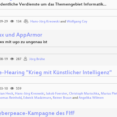
dentliche Verdienste um das Themengebiet Informatik…
09-29
134
Hans-Jörg Kreowski
and
Wolfgang Coy
ux und AppArmor
x mit ugo zu ungenau ist
08-19
287
Jörg Brühe
e-Hearing "Krieg mit Künstlicher Intelligenz"
03-10
559
tian Heck
,
Hans-Jörg Kreowski
,
Jakob Foerster
,
Christoph Marischka
,
Marius Ple
homas Reinhold
,
Edwick Madzimure
,
Reiner Braun
and
Angelika Wilmen
yberpeace-Kampagne des FIfF