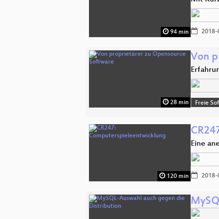
2018-
94 min
Von p
Erfahru
28 min
Freie So
CR247
Eine an
2018-
120 min
MySQL