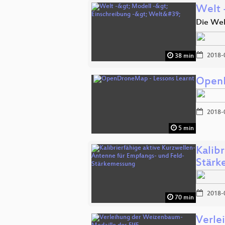
Welt 
Die Wel
2018-
38 min
OpenD
2018-
5 min
Kalib
Stärk
2018-
70 min
Verle