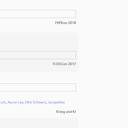
FIfFKon 2018
FrOSCon 2017
tsch
,
Aaron Lye
,
Elke Schwarz
,
Jacqueline
Krieg und KI