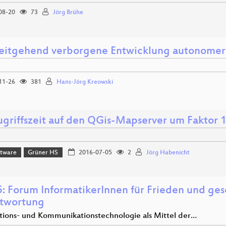
08-20
73
Jörg Brühe
eitgehend verborgene Entwicklung autonome
11-26
381
Hans-Jörg Kreowski
ugriffszeit auf den QGis-Mapserver um Faktor 
ftware
Grüner HS
2016-07-05
2
Jörg Habenicht
: Forum InformatikerInnen für Frieden und gese
twortung
tions- und Kommunikationstechnologie als Mittel der…