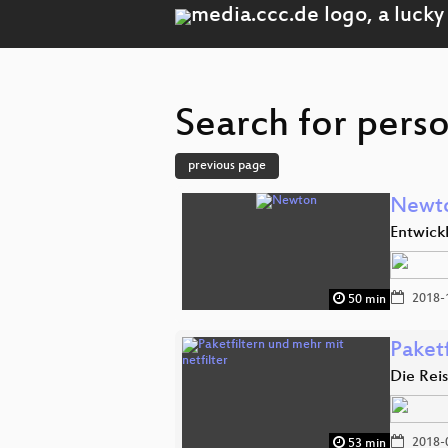
Search for perso
previous page
Newt
Entwick
2018-
50 min
Paketf
Die Rei
2018-
53 min