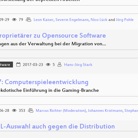
09-29
79
Leon Kaiser
,
Severin Engelmann
,
Nico Lück
and
Jörg Pohle
roprietärer zu Opensource Software
ngen aus der Verwaltung bei der Migration von…
ftware
2017-03-23
5
Hans-Jörg Stark
: Computerspieleentwicklung
ekdotische Einführung in die Gaming-Branche
06-28
353
Marcus Richter (Moderation)
,
Johannes Kristmann
,
Stephan
-Auswahl auch gegen die Distribution