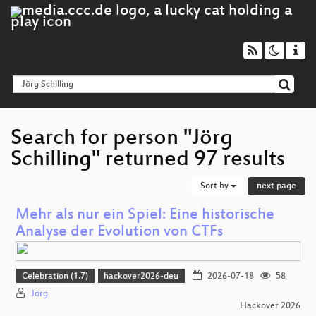
Search for person "Jörg
Schilling" returned 97 results
Sort by
next page
Mehr als nur ein Spiel: Eine historische
Analyse der Evolution von CTFs
Celebration (1.7)
hackover2026-deu
2026-07-18
58
Jörg
Hackover 2026