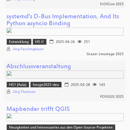
FrOSCon 2025
systemd's D-Bus Implementation, And Its
Python asyncio Binding
Entwicklung
HS i1
2025-04-26
251
Jörg Faschingbauer
Grazer Linuxtage 2025
Abschlussveranstaltung
HS1 (Aula)
fossgis2025-deu
2025-03-28
143
Jörg Thomsen
FOSSGIS 2025
Mapbender trifft QGIS
Neuigkeiten und Interessantes aus den Open-Source-Projekten