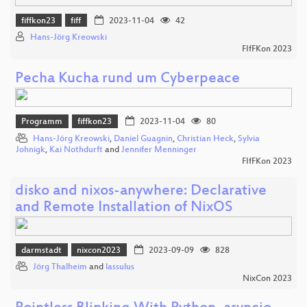
fiffkon23
fiff
2023-11-04
42
Hans-Jörg Kreowski
FIfFKon 2023
Pecha Kucha rund um Cyberpeace
Programm
fiffkon23
2023-11-04
80
Hans-Jörg Kreowski
,
Daniel Guagnin
,
Christian Heck
,
Sylvia
Johnigk
,
Kai Nothdurft
and
Jennifer Menninger
FIfFKon 2023
disko and nixos-anywhere: Declarative
and Remote Installation of NixOS
darmstadt
nixcon2023
2023-09-09
828
Jörg Thalheim
and
lassulus
NixCon 2023