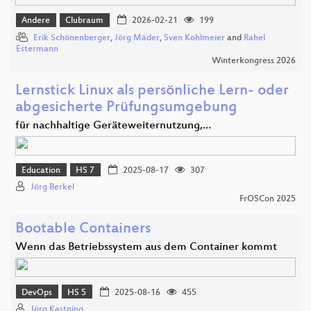
Andere
Clubraum
2026-02-21
199
Erik Schönenberger
,
Jörg Mäder
,
Sven Kohlmeier
and
Rahel
Estermann
Winterkongress 2026
Lernstick Linux als persönliche Lern- oder
abgesicherte Prüfungsumgebung
für nachhaltige Geräteweiternutzung,…
Education
HS 7
2025-08-17
307
Jörg Berkel
FrOSCon 2025
Bootable Containers
Wenn das Betriebssystem aus dem Container kommt
DevOps
HS 5
2025-08-16
455
Jörg Kastning