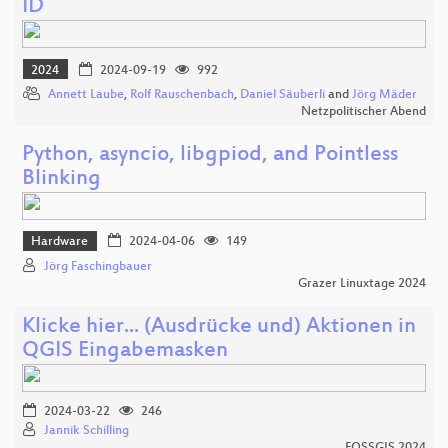
ID
2024
2024-09-19
992
Annett Laube
,
Rolf Rauschenbach
,
Daniel Säuberli
and
Jörg Mäder
Netzpolitischer Abend
Python, asyncio, libgpiod, and Pointless
Blinking
Hardware
2024-04-06
149
Jörg Faschingbauer
Grazer Linuxtage 2024
Klicke hier... (Ausdrücke und) Aktionen in
QGIS Eingabemasken
2024-03-22
246
Jannik Schilling
FOSSGIS 2024