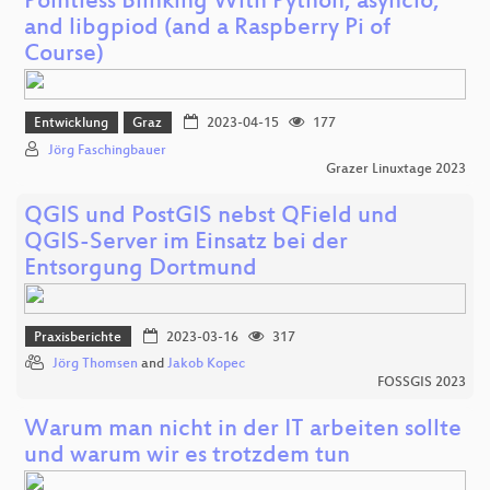
Pointless Blinking With Python, asyncio,
and libgpiod (and a Raspberry Pi of
Course)
Entwicklung
Graz
2023-04-15
177
Jörg Faschingbauer
Grazer Linuxtage 2023
QGIS und PostGIS nebst QField und
QGIS-Server im Einsatz bei der
Entsorgung Dortmund
Praxisberichte
2023-03-16
317
Jörg Thomsen
and
Jakob Kopec
FOSSGIS 2023
Warum man nicht in der IT arbeiten sollte
und warum wir es trotzdem tun