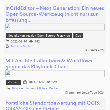
InGridEditor – Next Generation: Ein neues
Open Source-Werkzeug (nicht nur) zur
Erfassung…
Neuigkeiten aus den Open-Source-Projekten
Geo
2022-03-10
142
Joachim Müller
FOSSGIS 2022
Mit Ansible Collections & Workflows
gegen das Playbook-Chaos
Vortrag
2024-03-17
591
Jörg Kastning
and
Michael Decker
Chemnitzer Linux-Tage 2024
Forstliche Standortbewertung mit QGIS,
GRASS GIS und QField