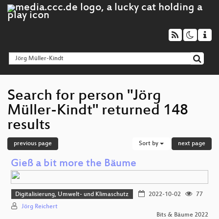
Search for person "Jörg
Müller-Kindt" returned 148
results
previous page
Sort by
next page
Gieß a bit more the Bäume
Digitalisierung, Umwelt- und Klimaschutz
2022-10-02
77
Jörg Reichert
Bits & Bäume 2022