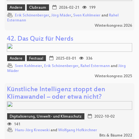
Andere
Clubraum
2026-02-21
199
Erik Schönenberger
,
Jörg Mäder
,
Sven Kohlmeier
and
Rahel
Estermann
Winterkongress 2026
42. Das Quiz für Nerds
Andere
Festsaal
2025-03-01
336
Sven Kohlmeier
,
Erik Schönenberger
,
Rahel Estermann
and
Jörg
Mäder
Winterkongress 2025
Künstliche Intelligenz stoppt den
Klimawandel – oder etwa nicht?
Digitalisierung, Umwelt- und Klimaschutz
2022-10-02
141
Hans-Jörg Kreowski
and
Wolfgang Hofkirchner
Bits & Bäume 2022