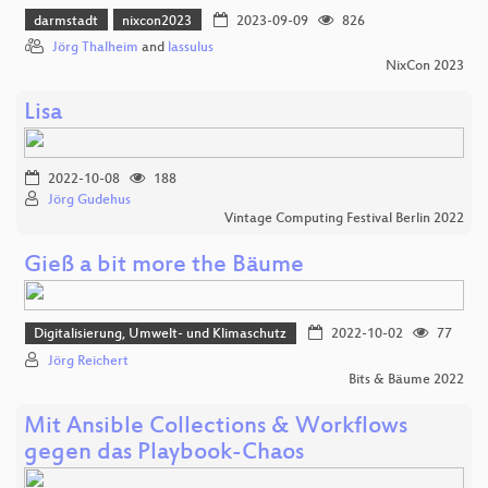
darmstadt
nixcon2023
2023-09-09
826
Jörg Thalheim
and
lassulus
NixCon 2023
Lisa
2022-10-08
188
Jörg Gudehus
Vintage Computing Festival Berlin 2022
Gieß a bit more the Bäume
Digitalisierung, Umwelt- und Klimaschutz
2022-10-02
77
Jörg Reichert
Bits & Bäume 2022
Mit Ansible Collections & Workflows
gegen das Playbook-Chaos