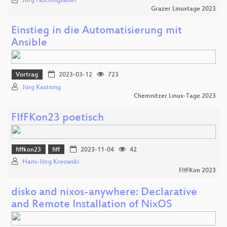
Jörg Faschingbauer
Grazer Linuxtage 2023
Einstieg in die Automatisierung mit
Ansible
Vortrag
2023-03-12
723
Jörg Kastning
Chemnitzer Linux-Tage 2023
FIfFKon23 poetisch
fiffkon23
fiff
2023-11-04
42
Hans-Jörg Kreowski
FIfFKon 2023
disko and nixos-anywhere: Declarative
and Remote Installation of NixOS