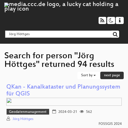
Search for person "Jörg
Höttges" returned 94 results
Sort by
next page
QKan - Kanalkataster und Planungssystem
für QGIS
Geodatenmanagement
2024-03-21
562
Jörg Höttges
FOSSGIS 2024