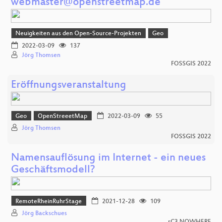
webmaster@openstreetmap.de
Neuigkeiten aus den Open-Source-Projekten
Geo
2022-03-09
137
Jörg Thomsen
FOSSGIS 2022
Eröffnungsveranstaltung
Geo
OpenStreeetMap
2022-03-09
55
Jörg Thomsen
FOSSGIS 2022
Namensauflösung im Internet - ein neues
Geschäftsmodell?
RemoteRheinRuhrStage
2021-12-28
109
Jörg Backschues
rC3 NOWHERE