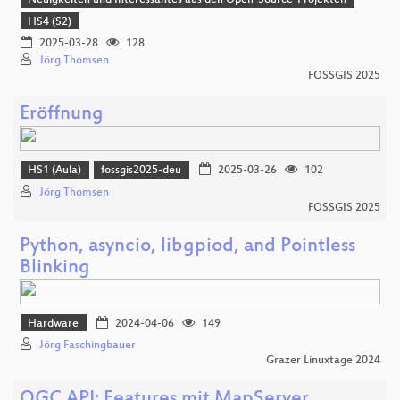
Neuigkeiten und Interessantes aus den Open-Source-Projekten
HS4 (S2)
2025-03-28
128
Jörg Thomsen
FOSSGIS 2025
Eröffnung
HS1 (Aula)
fossgis2025-deu
2025-03-26
102
Jörg Thomsen
FOSSGIS 2025
Python, asyncio, libgpiod, and Pointless
Blinking
Hardware
2024-04-06
149
Jörg Faschingbauer
Grazer Linuxtage 2024
OGC API: Features mit MapServer