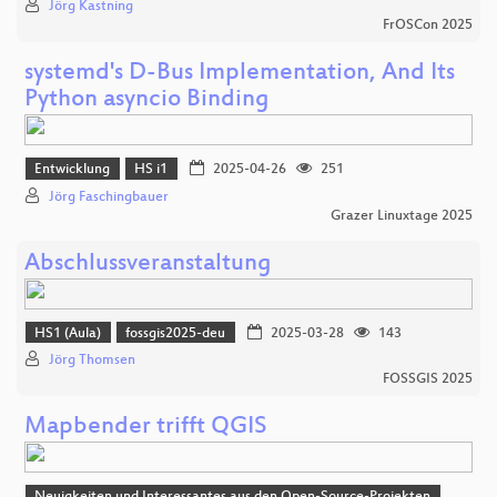
Jörg Kastning
FrOSCon 2025
systemd's D-Bus Implementation, And Its
Python asyncio Binding
Entwicklung
HS i1
2025-04-26
251
Jörg Faschingbauer
Grazer Linuxtage 2025
Abschlussveranstaltung
HS1 (Aula)
fossgis2025-deu
2025-03-28
143
Jörg Thomsen
FOSSGIS 2025
Mapbender trifft QGIS