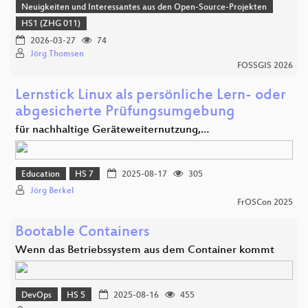
Neuigkeiten und Interessantes aus den Open-Source-Projekten
HS1 (ZHG 011)
2026-03-27
74
Jörg Thomsen
FOSSGIS 2026
Lernstick Linux als persönliche Lern- oder
abgesicherte Prüfungsumgebung
für nachhaltige Geräteweiternutzung,…
Education
HS 7
2025-08-17
305
Jörg Berkel
FrOSCon 2025
Bootable Containers
Wenn das Betriebssystem aus dem Container kommt
DevOps
HS 5
2025-08-16
455