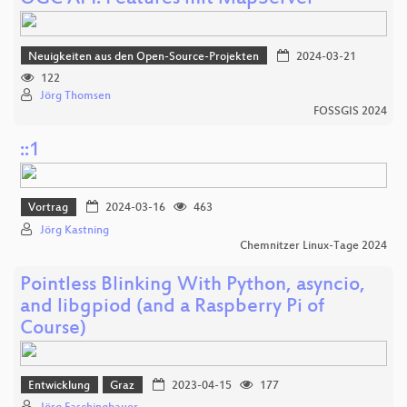
Neuigkeiten aus den Open-Source-Projekten
2024-03-21
122
Jörg Thomsen
FOSSGIS 2024
::1
Vortrag
2024-03-16
463
Jörg Kastning
Chemnitzer Linux-Tage 2024
Pointless Blinking With Python, asyncio,
and libgpiod (and a Raspberry Pi of
Course)
Entwicklung
Graz
2023-04-15
177