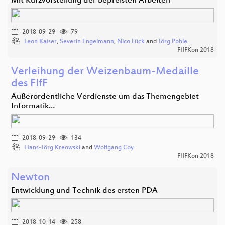
Mit Kurzvorstellung der bepreisten Arbeiten
2018-09-29
79
Leon Kaiser
,
Severin Engelmann
,
Nico Lück
and
Jörg Pohle
FIfFKon 2018
Verleihung der Weizenbaum-Medaille
des FIfF
Außerordentliche Verdienste um das Themengebiet
Informatik…
2018-09-29
134
Hans-Jörg Kreowski
and
Wolfgang Coy
FIfFKon 2018
Newton
Entwicklung und Technik des ersten PDA
2018-10-14
258