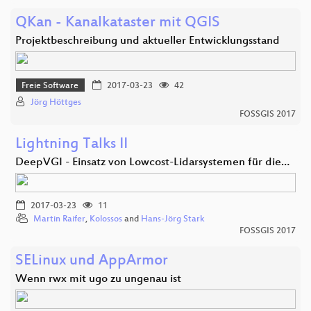
QKan - Kanalkataster mit QGIS
Projektbeschreibung und aktueller Entwicklungsstand
Freie Software
2017-03-23
42
Jörg Höttges
FOSSGIS 2017
Lightning Talks II
DeepVGI - Einsatz von Lowcost-Lidarsystemen für die…
2017-03-23
11
Martin Raifer
,
Kolossos
and
Hans-Jörg Stark
FOSSGIS 2017
SELinux und AppArmor
Wenn rwx mit ugo zu ungenau ist