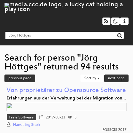
Search for person "Jörg
Höttges" returned 94 results
previous page
Sort by
next page
Von proprietärer zu Opensource Software
Erfahrungen aus der Verwaltung bei der Migration von…
Freie Software
2017-03-23
5
Hans-Jörg Stark
FOSSGIS 2017