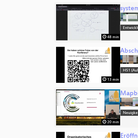
syste
Entwick
48 min
Absch
HS1 (Aul
13 min
Mapbe
Neuigkei
20 min
Eröff