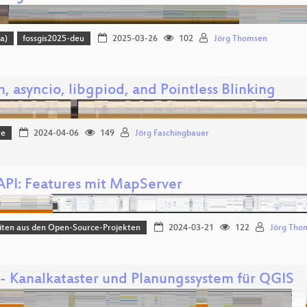
a)
fossgis2025-deu
2025-03-26
102
Jörg Thomsen
, asyncio, libgpiod, and Pointless Blinking
re
2024-04-06
149
Jörg Faschingbauer
PI: Features mit MapServer
iten aus den Open-Source-Projekten
2024-03-21
122
Jörg Tho
- Kanalkataster und Planungssystem für QGIS