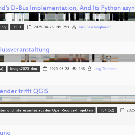
md's D-Bus Implementation, And Its Python asyn
lung
HS i1
2025-04-26
251
Jörg Faschingbauer
lussveranstaltung
a)
fossgis2025-deu
2025-03-28
143
Jörg Thomsen
nder trifft QGIS
ten und Interessantes aus den Open-Source-Projekten
HS4 (S2)
2025
nung