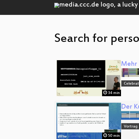
Search for perso
Mehr a
Celebrat
34 min
Der K
Vortrag
50 min