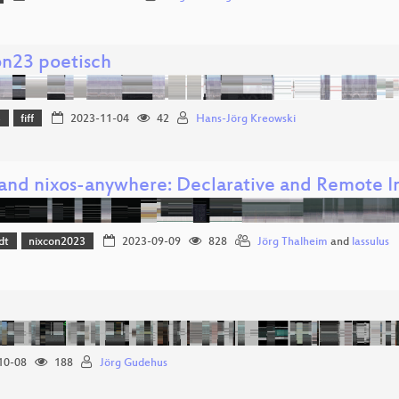
on23 poetisch
3
fiff
2023-11-04
42
Hans-Jörg Kreowski
 and nixos-anywhere: Declarative and Remote In
dt
nixcon2023
2023-09-09
828
Jörg Thalheim
and
lassulus
10-08
188
Jörg Gudehus