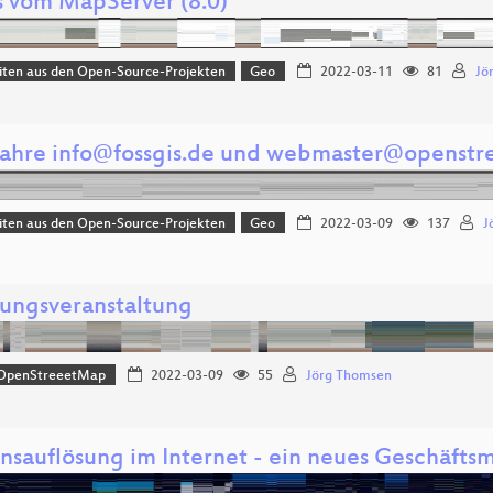
 vom MapServer (8.0)
iten aus den Open-Source-Projekten
Geo
2022-03-11
81
Jö
Jahre info@fossgis.de und webmaster@openst
iten aus den Open-Source-Projekten
Geo
2022-03-09
137
J
nungsveranstaltung
OpenStreeetMap
2022-03-09
55
Jörg Thomsen
sauflösung im Internet - ein neues Geschäfts