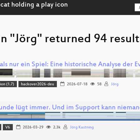
n "Jörg" returned 94 result
ls nur ein Spiel: Eine historische Analyse der 
ion (1.7)
hackover2026-deu
2026-07-18
58
Jörg
unde lügt immer. Und im Support kann niemand
V6
2026-03-29
2.3k
Jörg Kastning