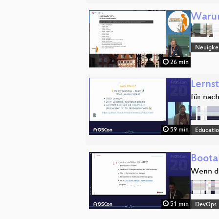
Warum
Neuigkei
26 min
Lerns
für nac
59 min
Educati
Boota
Wenn da
51 min
DevOps