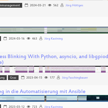
enmanagement
2024-03-21
562
Jörg Höttges
2024-03-16
463
Jörg Kastning
ess Blinking With Python, asyncio, and libgpiod
e)
lung
Graz
2023-04-15
177
Jörg Faschingbauer
eg in die Automatisierung mit Ansible
2023-03-12
723
Jörg Kastning