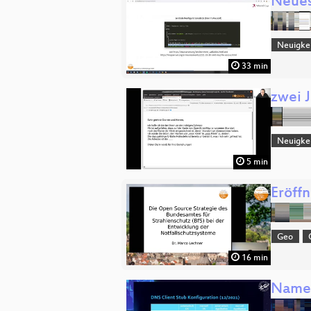
Neues
Neuigke
33 min
zwei 
Neuigke
5 min
Eröff
Geo
16 min
Namen