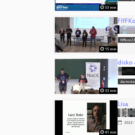
53 min
FIfFK
fiffkon2
15 min
disko
darmsta
33 min
Lisa
2022-
41 min