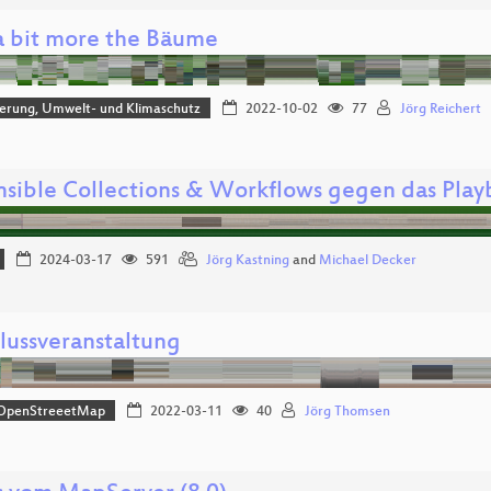
a bit more the Bäume
sierung, Umwelt- und Klimaschutz
2022-10-02
77
Jörg Reichert
nsible Collections & Workflows gegen das Pla
2024-03-17
591
Jörg Kastning
and
Michael Decker
lussveranstaltung
OpenStreeetMap
2022-03-11
40
Jörg Thomsen