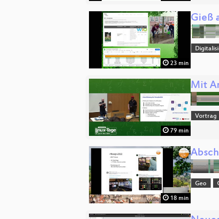
Gieß 
Digitali
23 min
Mit A
Vortrag
79 min
Absch
Geo
18 min