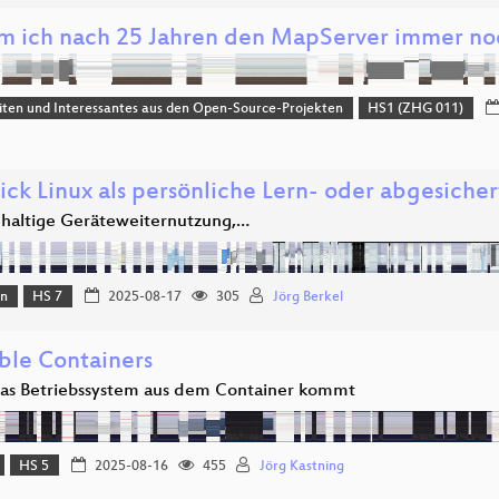
 ich nach 25 Jahren den MapServer immer noc
ten und Interessantes aus den Open-Source-Projekten
HS1 (ZHG 011)
tick Linux als persönliche Lern- oder abgesic
hhaltige Geräteweiternutzung,…
on
HS 7
2025-08-17
305
Jörg Berkel
ble Containers
s Betriebssystem aus dem Container kommt
HS 5
2025-08-16
455
Jörg Kastning