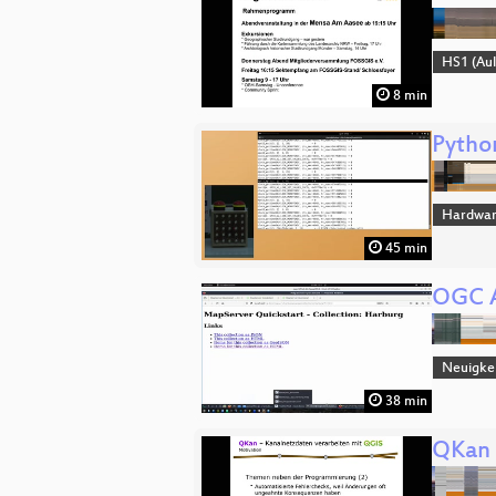
HS1 (Aul
8 min
Python
Hardwa
45 min
OGC A
Neuigke
38 min
QKan 