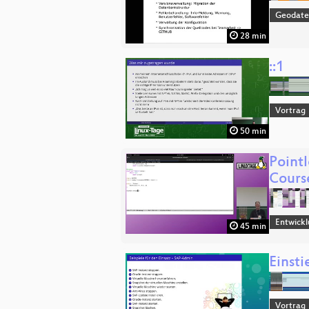
Geodat
28 min
::1
Vortrag
50 min
Pointl
Cours
Entwick
45 min
Einsti
Vortrag