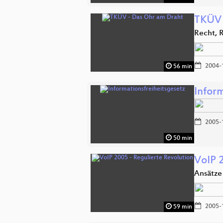
TKÜV 
Recht, 
2004-
56 min
Infor
2005-
50 min
VoIP 
Ansätze
2005-
59 min