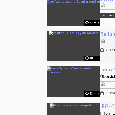
Vorträg
27 min
Railu
2012-
40 min
Linux
Übersich
2012-
53 min
IFG: 
Informat