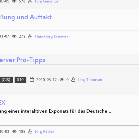
10-05
576
Jörg Gudehus
ßung und Auftakt
11-07
272
Hans-Jörg Kreowski
rver Pro-Tipps
 (GIS)
S10
2015-03-12
0
Jörg Thomsen
EX
ung eines interaktiven Exponats für das Deutsche…
10-03
188
Jörg Rädler