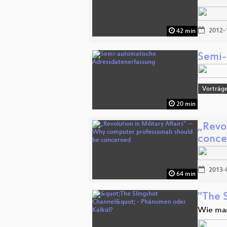
2012-
42 min
Semi-
Vorträg
20 min
„Revol
conce
2013-
64 min
"The 
Wie man