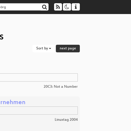
s
Sort by
next page
20C3: Not a Number
ternehmen
Linuxtag 2004