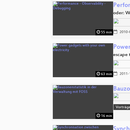
Perfo
oder: W
2010-
55 min
Power
escape 
2011-
63 min
Bauzo
Vorträge
16 min
Synch