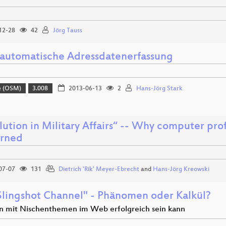
12-28
42
Jörg Tauss
automatische Adressdatenerfassung
e (OSM)
3.008
2013-06-13
2
Hans-Jörg Stark
ution in Military Affairs“ -- Why computer pro
rned
07-07
131
Dietrich 'Rik' Meyer-Ebrecht
and
Hans-Jörg Kreowski
Slingshot Channel" - Phänomen oder Kalkül?
 mit Nischenthemen im Web erfolgreich sein kann