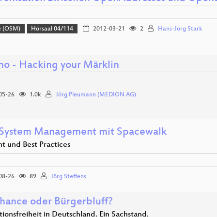
e (OSM)
Hörsaal 04/114
2012-03-21
2
Hans-Jörg Stark
ino - Hacking your Märklin
05-26
1.0k
Jörg Pleumann (MEDION AG)
 System Management mit Spacewalk
t und Best Practices
08-26
89
Jörg Steffens
Chance oder Bürgerbluff?
ionsfreiheit in Deutschland. Ein Sachstand.