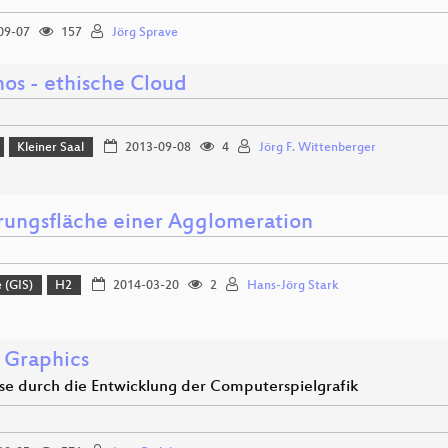
09-07
157
Jörg Sprave
os - ethische Cloud
Kleiner Saal
2013-09-08
4
Jörg F. Wittenberger
rungsfläche einer Agglomeration
 (GIS)
H2
2014-03-20
2
Hans-Jörg Stark
Graphics
ise durch die Entwicklung der Computerspielgrafik