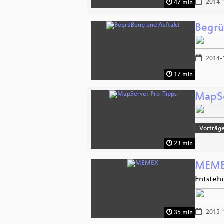
2014-
47 min
Begrü
2014-
17 min
MapSe
Vorträge
23 min
MEM
Entsteh
2015-
35 min