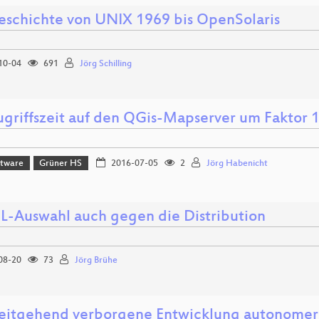
eschichte von UNIX 1969 bis OpenSolaris
10-04
691
Jörg Schilling
ugriffszeit auf den QGis-Mapserver um Faktor 
ftware
Grüner HS
2016-07-05
2
Jörg Habenicht
-Auswahl auch gegen die Distribution
08-20
73
Jörg Brühe
eitgehend verborgene Entwicklung autonome