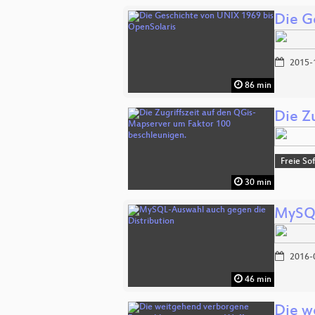
Die G
2015-
86 min
Die Z
Freie So
30 min
MySQL
2016-
46 min
Die w