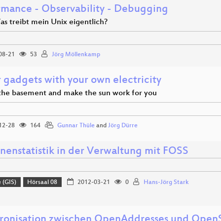
rmance - Observability - Debugging
as treibt mein Unix eigentlich?
08-21
53
Jörg Möllenkamp
 gadgets with your own electricity
the basement and make the sun work for you
12-28
164
Gunnar Thüle
and
Jörg Dürre
nenstatistik in der Verwaltung mit FOSS
 (GIS)
Hörsaal 08
2012-03-21
0
Hans-Jörg Stark
ronisation zwischen OpenAddresses und Ope