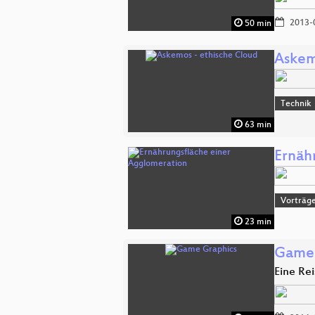
2013-
50 min
Askem
Technik
63 min
Ernäh
Vorträge
23 min
Game 
Eine Re