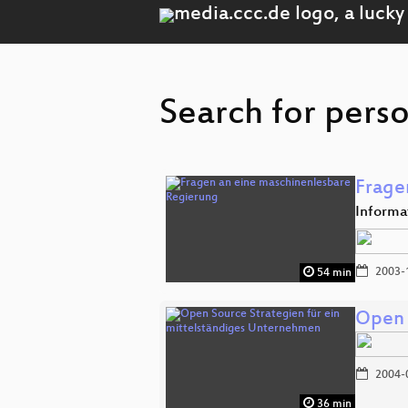
Search for perso
Frage
Informat
2003-
54 min
Open 
2004-
36 min