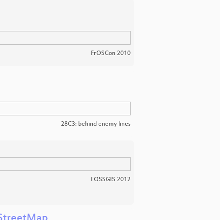
FrOSCon 2010
28C3: behind enemy lines
FOSSGIS 2012
nStreetMap