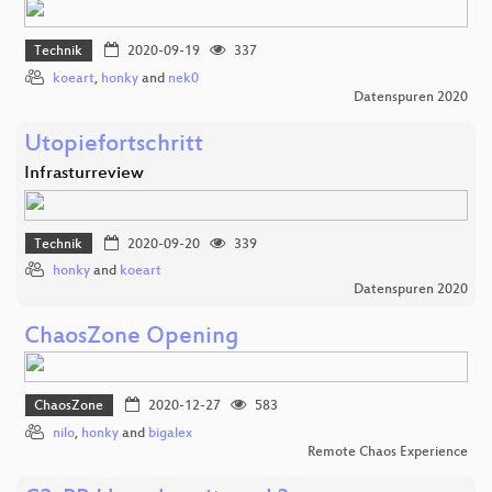
Technik
2020-09-19
337
koeart
,
honky
and
nek0
Datenspuren 2020
Utopiefortschritt
Infrasturreview
Technik
2020-09-20
339
honky
and
koeart
Datenspuren 2020
ChaosZone Opening
ChaosZone
2020-12-27
583
nilo
,
honky
and
bigalex
Remote Chaos Experience