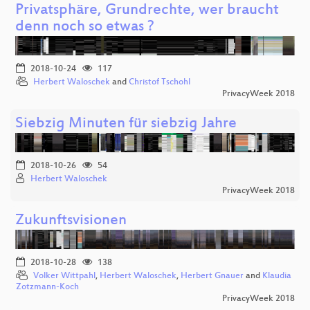
Privatsphäre, Grundrechte, wer braucht
denn noch so etwas ?
2018-10-24
117
Herbert Waloschek
and
Christof Tschohl
PrivacyWeek 2018
Siebzig Minuten für siebzig Jahre
2018-10-26
54
Herbert Waloschek
PrivacyWeek 2018
Zukunftsvisionen
2018-10-28
138
Volker Wittpahl
,
Herbert Waloschek
,
Herbert Gnauer
and
Klaudia
Zotzmann-Koch
PrivacyWeek 2018