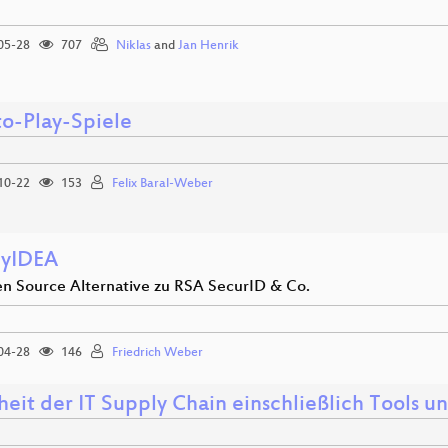
05-28
707
Niklas
and
Jan Henrik
to-Play-Spiele
10-22
153
Felix Baral-Weber
cyIDEA
n Source Alternative zu RSA SecurID & Co.
04-28
146
Friedrich Weber
eit der IT Supply Chain einschließlich Tools u