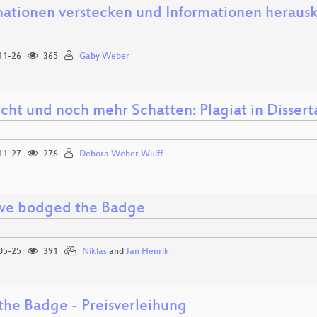
mationen verstecken und Informationen herausk
11-26
365
Gaby Weber
icht und noch mehr Schatten: Plagiat in Disser
11-27
276
Debora Weber Wulff
e bodged the Badge
05-25
391
Niklas
and
Jan Henrik
the Badge - Preisverleihung