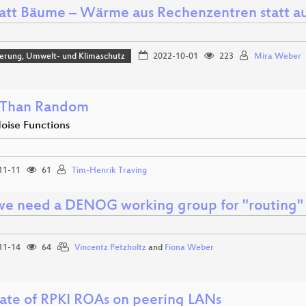
statt Bäume – Wärme aus Rechenzentren statt a
sierung, Umwelt- und Klimaschutz
2022-10-01
223
Mira Weber
 Than Random
oise Functions
11-11
61
Tim-Henrik Traving
e need a DENOG working group for "routing"
11-14
64
Vincentz Petzholtz
and
Fiona Weber
tate of RPKI ROAs on peering LANs