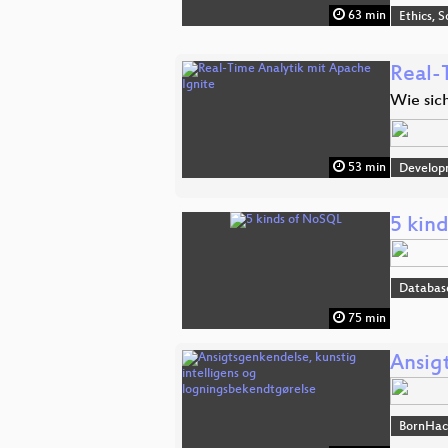
63 min
Ethics, S
Real-
Wie sic
53 min
Develop
5 kin
Databas
75 min
Ansig
BornHac