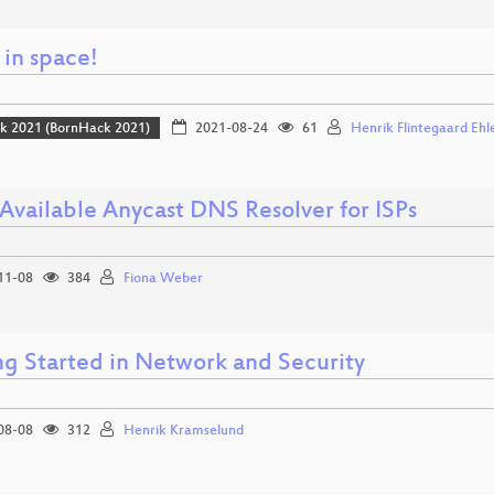
 in space!
k 2021 (BornHack 2021)
2021-08-24
61
Henrik Flintegaard Ehl
Available Anycast DNS Resolver for ISPs
11-08
384
Fiona Weber
ng Started in Network and Security
08-08
312
Henrik Kramselund