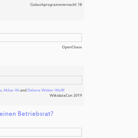
Gulaschprogrammiernacht 18
OpenChaos
w
,
Akbar Ali
and
Debora Weber-Wulff
WikidataCon 2019
einen Betriebsrat?