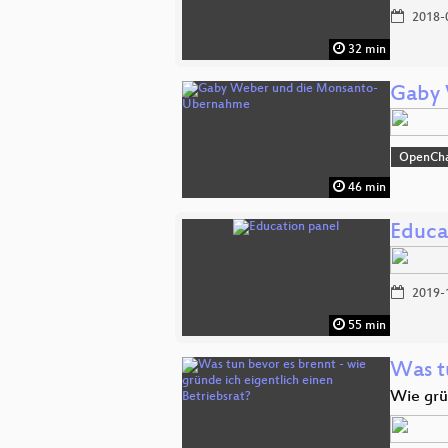
2018-
32 min
Gaby 
OpenCh
46 min
Educa
2019-
55 min
Was t
Wie grü