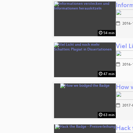
Infor
2016-
54 min
Viel L
2016-
47 min
How w
2017-
63 min
Hack 