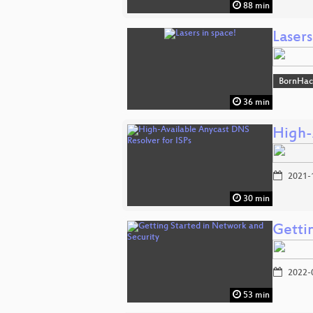
88 min
Lasers
BornHac
36 min
High-
2021-
30 min
Getti
2022-
53 min