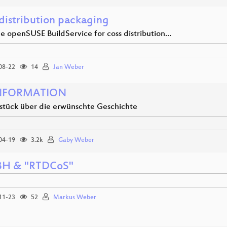
 distribution packaging
he openSUSE BuildService for coss distribution…
08-22
14
Jan Weber
NFORMATION
rstück über die erwünschte Geschichte
04-19
3.2k
Gaby Weber
BH & "RTDCoS"
11-23
52
Markus Weber