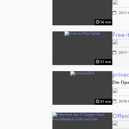
2017-
56 min
Free-
2017-
31 min
priva
Die Ope
2018-
41 min
Offenh