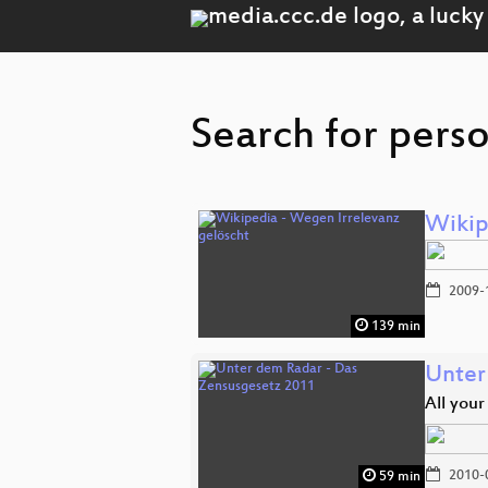
Search for pers
Wikip
2009-
139 min
Unter
All your
2010-
59 min