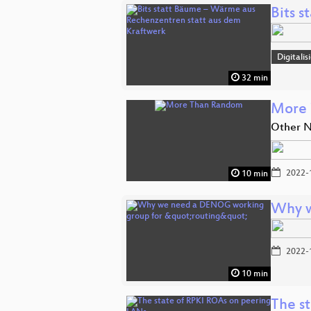
Bits 
Digitali
32 min
More
Other N
2022-
10 min
Why w
2022-
10 min
The s