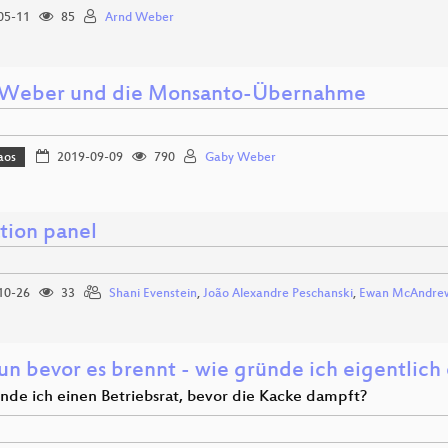
05-11
85
Arnd Weber
Weber und die Monsanto-Übernahme
aos
2019-09-09
790
Gaby Weber
tion panel
10-26
33
Shani Evenstein
,
João Alexandre Peschanski
,
Ewan McAndre
un bevor es brennt - wie gründe ich eigentlich 
nde ich einen Betriebsrat, bevor die Kacke dampft?