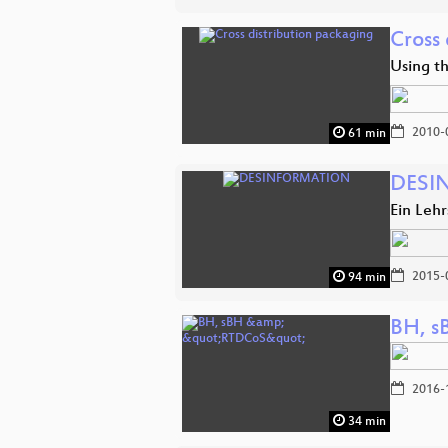
Cross
Using t
2010-
61 min
DESI
Ein Leh
2015-
94 min
BH, s
2016-
34 min