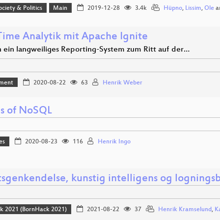
ociety & Politics
Main
2019-12-28
3.4k
Hüpno
,
Lissim
,
Ole
a
Time Analytik mit Apache Ignite
h ein langweiliges Reporting-System zum Ritt auf der…
ment
2020-08-22
63
Henrik Weber
ds of NoSQL
es
2020-08-23
116
Henrik Ingo
tsgenkendelse, kunstig intelligens og logning
k 2021 (BornHack 2021)
2021-08-22
37
Henrik Kramselund
,
K