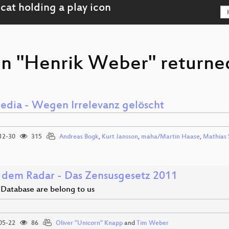
on "Henrik Weber" returned
edia - Wegen Irrelevanz gelöscht
12-30
315
Andreas Bogk
,
Kurt Jansson
,
maha/Martin Haase
,
Mathias 
 dem Radar - Das Zensusgesetz 2011
 Database are belong to us
05-22
86
Oliver "Unicorn" Knapp
and
Tim Weber