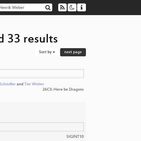
 33 results
Sort by
next page
Schindler
and
Tim Weber
26C3: Here be Dragons
SIGINT10