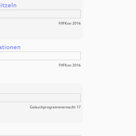
itzeln
FIfFKon 2016
tationen
FIfFKon 2016
Gulaschprogrammiernacht 17