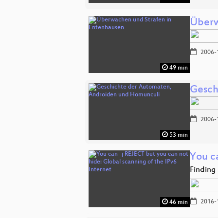
Überw
2006-
49 min
Gesch
2006-
53 min
You ca
Finding 
2016-
46 min