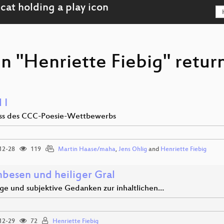
n "Henriette Fiebig" return
 I
ss des CCC-Poesie-Wettbewerbs
12-28
119
Martin Haase/maha
,
Jens Ohlig
and
Henriette Fiebig
besen und heiliger Gral
ige und subjektive Gedanken zur inhaltlichen…
12-29
72
Henriette Fiebig