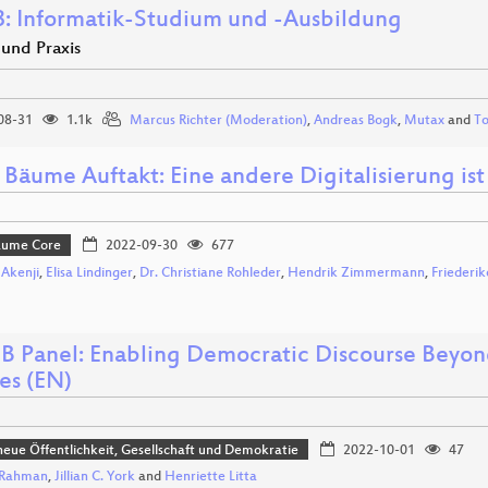
: Informatik-Studium und -Ausbildung
 und Praxis
08-31
1.1k
Marcus Richter (Moderation)
,
Andreas Bogk
,
Mutax
and
To
 Bäume Auftakt: Eine andere Digitalisierung ist
Bäume Core
2022-09-30
677
 Akenji
,
Elisa Lindinger
,
Dr. Christiane Rohleder
,
Hendrik Zimmermann
,
Friederi
B Panel: Enabling Democratic Discourse Beyond 
es (EN)
eue Öffentlichkeit, Gesellschaft und Demokratie
2022-10-01
47
 Rahman
,
Jillian C. York
and
Henriette Litta