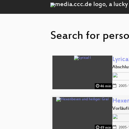
Search for perso
Lyrical
Abschlu
2005-
46 min
Hexen
Vorläuf
2005-
49 min