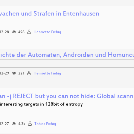
achen und Strafen in Entenhausen
12-28
498
Henriette Fiebig
ichte der Automaten, Androiden und Homuncu
12-29
221
Henriette Fiebig
n -j REJECT but you can not hide: Global scanni
interesting targets in 128bit of entropy
12-27
4.3k
Tobias Fiebig