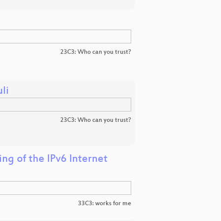
23C3: Who can you trust?
li
23C3: Who can you trust?
ng of the IPv6 Internet
33C3: works for me