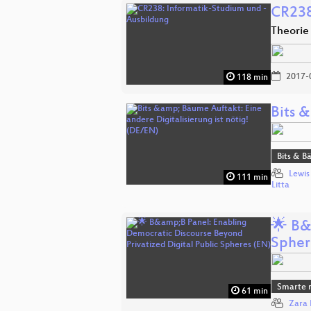
CR238
Theorie
2017-
118 min
Bits &
Bits & 
Lewis
111 min
Litta
🌟 B&
Spher
Smarte n
61 min
Zara