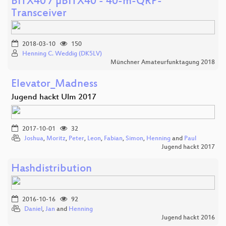
BITX40 / µBITX40 - 40-m-QRP-
Transceiver
2018-03-10
150
Henning C. Weddig (DK5LV)
Münchner Amateurfunktagung 2018
Elevator_Madness
Jugend hackt Ulm 2017
2017-10-01
32
Joshua
,
Moritz
,
Peter
,
Leon
,
Fabian
,
Simon
,
Henning
and
Paul
Jugend hackt 2017
Hashdistribution
2016-10-16
92
Daniel
,
Jan
and
Henning
Jugend hackt 2016