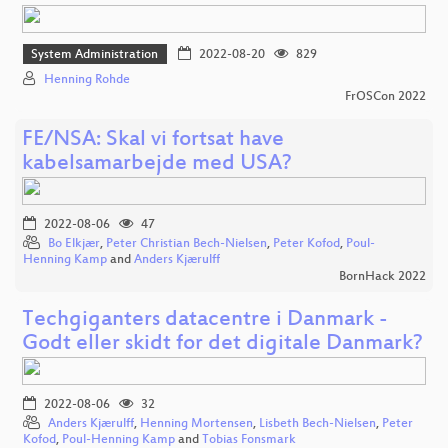
System Administration
2022-08-20
829
Henning Rohde
FrOSCon 2022
FE/NSA: Skal vi fortsat have
kabelsamarbejde med USA?
2022-08-06
47
Bo Elkjær
,
Peter Christian Bech-Nielsen
,
Peter Kofod
,
Poul-
Henning Kamp
and
Anders Kjærulff
BornHack 2022
Techgiganters datacentre i Danmark -
Godt eller skidt for det digitale Danmark?
2022-08-06
32
Anders Kjærulff
,
Henning Mortensen
,
Lisbeth Bech-Nielsen
,
Peter
Kofod
,
Poul-Henning Kamp
and
Tobias Fonsmark