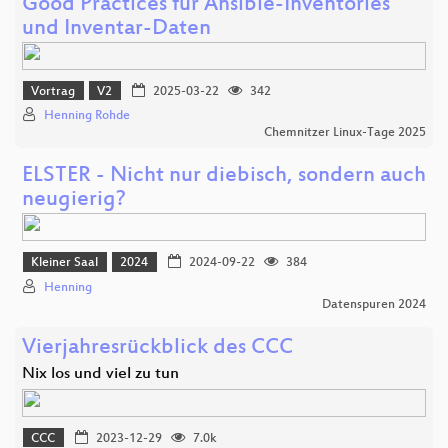
Good Practices für Ansible-Inventories
und Inventar-Daten
Vortrag
V2
2025-03-22
342
Henning Rohde
Chemnitzer Linux-Tage 2025
ELSTER - Nicht nur diebisch, sondern auch
neugierig?
Kleiner Saal
2024
2024-09-22
384
Henning
Datenspuren 2024
Vierjahresrückblick des CCC
Nix los und viel zu tun
CCC
2023-12-29
7.0k