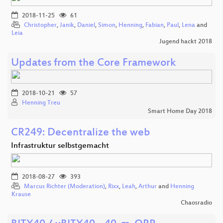
2018-11-25
61
Christopher
,
Janik
,
Daniel
,
Simon
,
Henning
,
Fabian
,
Paul
,
Lena
and
Leia
Jugend hackt 2018
Updates from the Core Framework
2018-10-21
57
Henning Treu
Smart Home Day 2018
CR249: Decentralize the web
Infrastruktur selbstgemacht
2018-08-27
393
Marcus Richter (Moderation)
,
Rixx
,
Leah
,
Arthur
and
Henning
Krause
Chaosradio