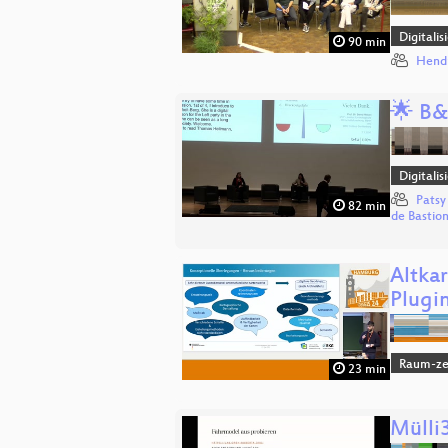
Digitali
90 min
Hend
🌟 B&
Digitali
Patsy
82 min
de Bastio
Altka
Plugi
Raum-zei
23 min
Mülli