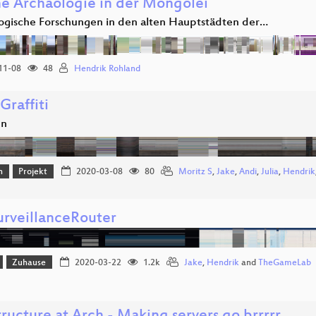
e Archäologie in der Mongolei
ogische Forschungen in den alten Hauptstädten der…
11-08
48
Hendrik Rohland
Graffiti
en
n
Projekt
2020-03-08
80
Moritz S
,
Jake
,
Andi
,
Julia
,
Hendrik
urveillanceRouter
Zuhause
2020-03-22
1.2k
Jake
,
Hendrik
and
TheGameLab