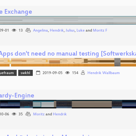
e Exchange
09-01
13
Angelina
,
Hendrik
,
Julius
,
Luke
and
Moritz F
pps don't need no manual testing [Softwerks
uefraum
swkhl
2019-09-05
154
Hendrik Wallbaum
rdy-Engine
10-06
35
Moritz
and
Hendrik