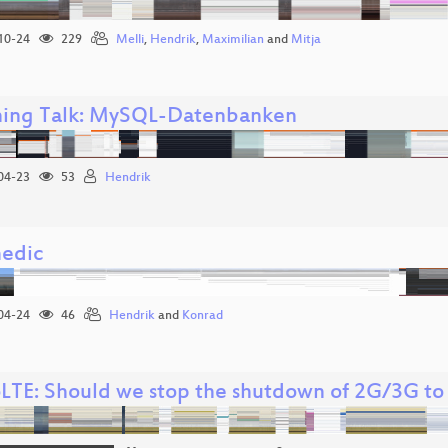
10-24
229
Melli
,
Hendrik
,
Maximilian
and
Mitja
ning Talk: MySQL-Datenbanken
04-23
53
Hendrik
edic
04-24
46
Hendrik
and
Konrad
LTE: Should we stop the shutdown of 2G/3G to s