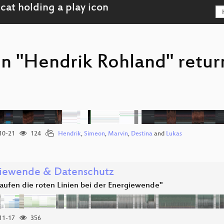
on "Hendrik Rohland" retur
10-21
124
Hendrik
,
Simeon
,
Marvin
,
Destina
and
Lukas
iewende & Datenschutz
aufen die roten Linien bei der Energiewende"
11-17
356