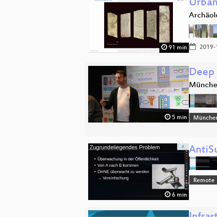
Urban
Archäol
2019-
91 min
Deep 
Münch
5 min
Münche
AntiS
Remote
6 min