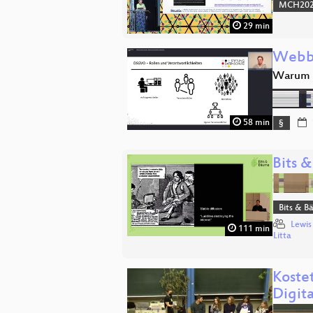
MCH2022
29 min
Webba
Warum D
58 min
§
Bits &
Bits & 
Lewis
111 min
Litta
Koste
Digita