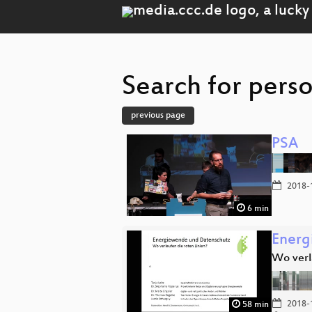
Search for pers
previous page
PSA
2018-
6 min
Energ
Wo verl
2018-
58 min