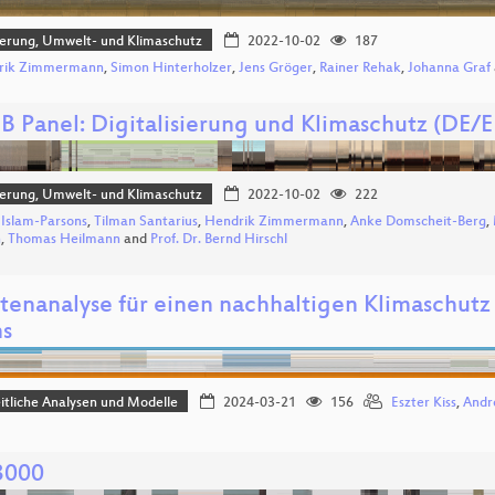
sierung, Umwelt- und Klimaschutz
2022-10-02
187
rik Zimmermann
,
Simon Hinterholzer
,
Jens Gröger
,
Rainer Rehak
,
Johanna Graf
B Panel: Digitalisierung und Klimaschutz (DE/
sierung, Umwelt- und Klimaschutz
2022-10-02
222
 Islam-Parsons
,
Tilman Santarius
,
Hendrik Zimmermann
,
Anke Domscheit-Berg
,
n
,
Thomas Heilmann
and
Prof. Dr. Bernd Hirschl
rtenanalyse für einen nachhaltigen Klimaschutz
ns
tliche Analysen und Modelle
2024-03-21
156
Eszter Kiss
,
Andr
3000