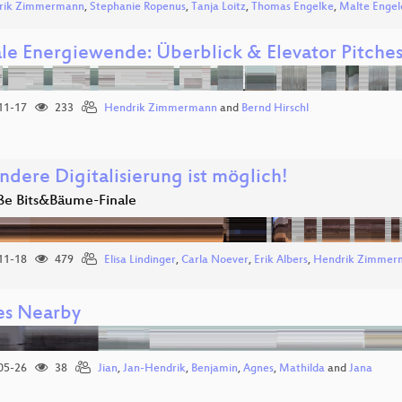
rik Zimmermann
,
Stephanie Ropenus
,
Tanja Loitz
,
Thomas Engelke
,
Malte Engel
ale Energiewende: Überblick & Elevator Pitche
11-17
233
Hendrik Zimmermann
and
Bernd Hirschl
ndere Digitalisierung ist möglich!
ße Bits&Bäume-Finale
11-18
479
Elisa Lindinger
,
Carla Noever
,
Erik Albers
,
Hendrik Zimmer
es Nearby
05-26
38
Jian
,
Jan-Hendrik
,
Benjamin
,
Agnes
,
Mathilda
and
Jana