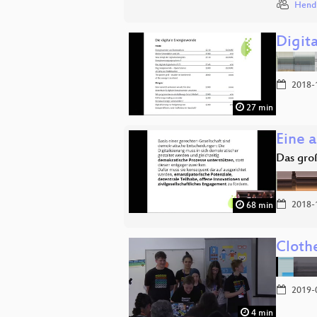
Hend
Digit
2018-
27 min
Eine a
Das gro
2018-
68 min
Cloth
2019-
4 min