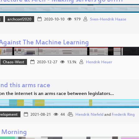
tructure at Arch - Making servers go brrrrr
x
archconf2020
2020-10-10
979
Sven-Hendrik Haase
Against The Machine Learning
Chaos-West
2020-12-27
13.9k
Hendrik Heuer
end this arms race
on the internet is an arms race between legislators…
velopment
2021-08-21
44
Hendrik Niefeld
and
Frederik Ring
 Morning