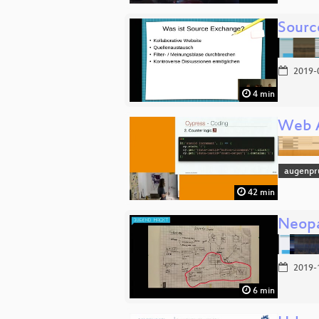
Sourc
2019-
4 min
Web A
augenpr
42 min
Neopa
2019-
6 min