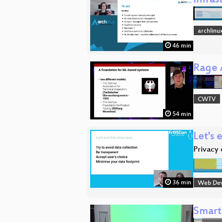
Infras
archlinu
46 min
Rage 
CWTV
54 min
Let's 
Privacy 
36 min
Web De
Smart