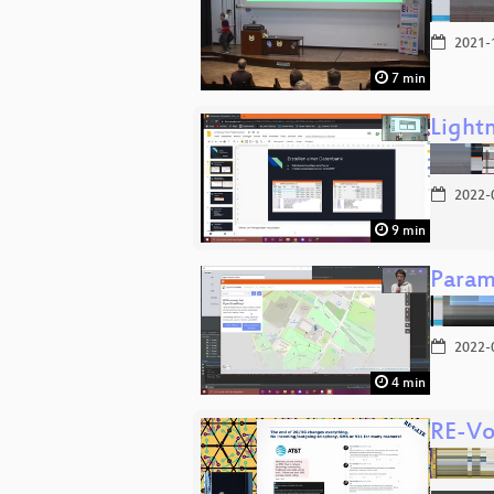
2021-
7 min
Light
2022-
9 min
Param
2022-
4 min
RE-Vo