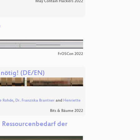
May Contain Hackers 2022
n
FrOSCon 2022
 nötig! (DE/EN)
ke Rohde
,
Dr. Franziska Brantner
and
Henriette
Bits & Bäume 2022
d Ressourcenbedarf der