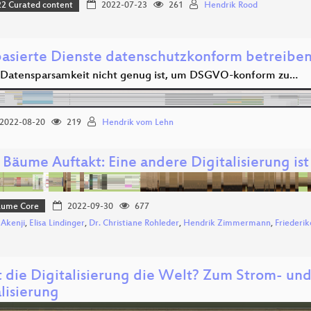
 Curated content
2022-07-23
261
Hendrik Rood
sierte Dienste datenschutzkonform betreibe
atensparsamkeit nicht genug ist, um DSGVO-konform zu…
2022-08-20
219
Hendrik vom Lehn
 Bäume Auftakt: Eine andere Digitalisierung ist
Bäume Core
2022-09-30
677
 Akenji
,
Elisa Lindinger
,
Dr. Christiane Rohleder
,
Hendrik Zimmermann
,
Friederi
t die Digitalisierung die Welt? Zum Strom- un
lisierung