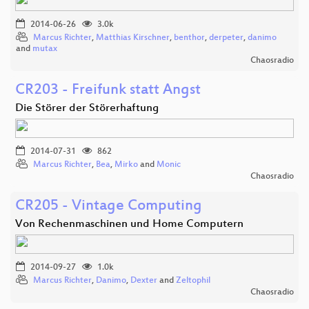
2014-06-26
3.0k
Marcus Richter
,
Matthias Kirschner
,
benthor
,
derpeter
,
danimo
and
mutax
Chaosradio
CR203 - Freifunk statt Angst
Die Störer der Störerhaftung
2014-07-31
862
Marcus Richter
,
Bea
,
Mirko
and
Monic
Chaosradio
CR205 - Vintage Computing
Von Rechenmaschinen und Home Computern
2014-09-27
1.0k
Marcus Richter
,
Danimo
,
Dexter
and
Zeltophil
Chaosradio