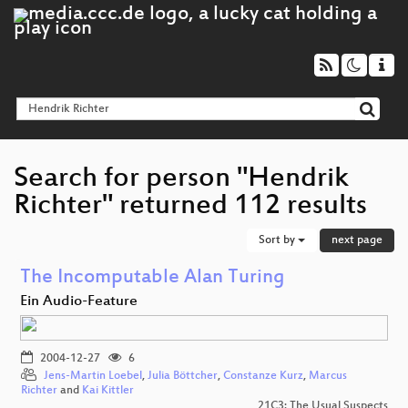
Search for person "Hendrik
Richter" returned 112 results
Sort by
next page
The Incomputable Alan Turing
Ein Audio-Feature
2004-12-27
6
Jens-Martin Loebel
,
Julia Böttcher
,
Constanze Kurz
,
Marcus
Richter
and
Kai Kittler
21C3: The Usual Suspects