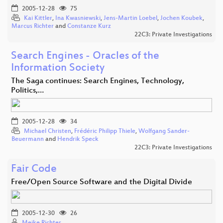
2005-12-28
75
Kai Kittler
,
Ina Kwasniewski
,
Jens-Martin Loebel
,
Jochen Koubek
,
Marcus Richter
and
Constanze Kurz
22C3: Private Investigations
Search Engines - Oracles of the
Information Society
The Saga continues: Search Engines, Technology,
Politics,…
2005-12-28
34
Michael Christen
,
Frédéric Philipp Thiele
,
Wolfgang Sander-
Beuermann
and
Hendrik Speck
22C3: Private Investigations
Fair Code
Free/Open Source Software and the Digital Divide
2005-12-30
26
Meike Richter