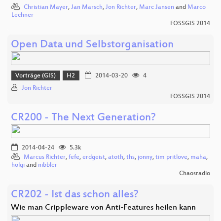
Christian Mayer
,
Jan Marsch
,
Jon Richter
,
Marc Jansen
and
Marco
Lechner
FOSSGIS 2014
Open Data und Selbstorganisation
Vorträge (GIS)
H2
2014-03-20
4
Jon Richter
FOSSGIS 2014
CR200 - The Next Generation?
2014-04-24
5.3k
Marcus Richter
,
fefe
,
erdgeist
,
atoth
,
ths
,
jonny
,
tim pritlove
,
maha
,
holgi
and
nibbler
Chaosradio
CR202 - Ist das schon alles?
Wie man Crippleware von Anti-Features heilen kann