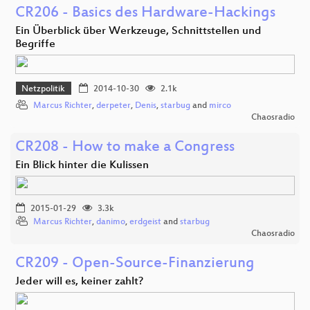
CR206 - Basics des Hardware-Hackings
Ein Überblick über Werkzeuge, Schnittstellen und
Begriffe
Netzpolitik
2014-10-30
2.1k
Marcus Richter
,
derpeter
,
Denis
,
starbug
and
mirco
Chaosradio
CR208 - How to make a Congress
Ein Blick hinter die Kulissen
2015-01-29
3.3k
Marcus Richter
,
danimo
,
erdgeist
and
starbug
Chaosradio
CR209 - Open-Source-Finanzierung
Jeder will es, keiner zahlt?