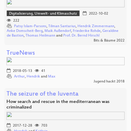
Digitalisierung, Umwelt- und Klimaschutz
2022-10-02
222
Patsy Islam-Parsons
,
Tilman Santarius
,
Hendrik Zimmermann
,
Anke Domscheit-Berg
,
Maik Außendorf
,
Friederike Rohde
,
Geraldine
de Bastion
,
Thomas Heilmann
and
Prof. Dr. Bernd Hirschl
Bits & Bäume 2022
TrueNews
2018-05-13
41
Arthur
,
Hendrik
and
Max
Jugend hackt 2018
The seizure of the Iuventa
How search and rescue in the mediterranean was
criminalized
2017-12-28
703