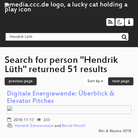
Search for person "Hendrik
Lüth" returned 51 results
previous page
Sort by
next page
Digitale Energiewende: Überblick &
Elevator Pitches
2018-11-17
233
Hendrik Zimmermann
and
Bernd Hirschl
Bits & Bäume 2018