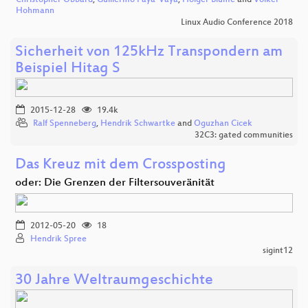
Christopher Obbard
,
Guillermo Payá-Vayá
,
Holger Blume
and
Volker
Hohmann
Linux Audio Conference 2018
Sicherheit von 125kHz Transpondern am
Beispiel Hitag S
2015-12-28
19.4k
Ralf Spenneberg
,
Hendrik Schwartke
and
Oguzhan Cicek
32C3: gated communities
Das Kreuz mit dem Crossposting
oder: Die Grenzen der Filtersouveränität
2012-05-20
18
Hendrik Spree
sigint12
30 Jahre Weltraumgeschichte