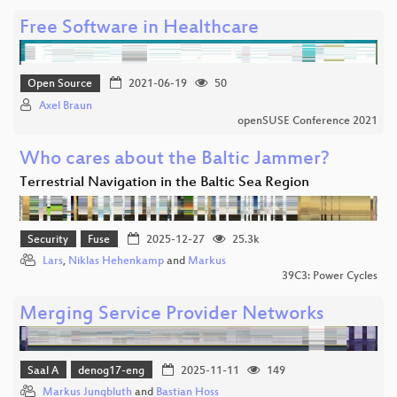
Free Software in Healthcare
Open Source
2021-06-19
50
Axel Braun
openSUSE Conference 2021
Who cares about the Baltic Jammer?
Terrestrial Navigation in the Baltic Sea Region
Security
Fuse
2025-12-27
25.3k
Lars
,
Niklas Hehenkamp
and
Markus
39C3: Power Cycles
Merging Service Provider Networks
Saal A
denog17-eng
2025-11-11
149
Markus Jungbluth
and
Bastian Hoss