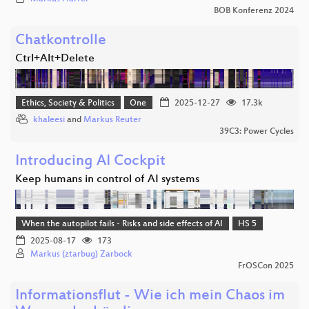
BOB Konferenz 2024
Chatkontrolle
Ctrl+Alt+Delete
Ethics, Society & Politics
One
2025-12-27
17.3k
khaleesi
and
Markus Reuter
39C3: Power Cycles
Introducing AI Cockpit
Keep humans in control of AI systems
When the autopilot fails - Risks and side effects of AI
HS 5
2025-08-17
173
Markus (ztarbug) Zarbock
FrOSCon 2025
Informationsflut - Wie ich mein Chaos im