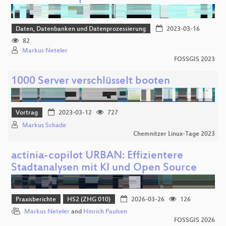
Daten, Datenbanken und Datenprozessierung
2023-03-16
82
Markus Neteler
FOSSGIS 2023
1000 Server verschlüsselt booten
Vortrag
2023-03-12
727
Markus Schade
Chemnitzer Linux-Tage 2023
actinia-copilot URBAN: Effizientere
Stadtanalysen mit KI und Open Source
Praxisberichte
HS2 (ZHG 010)
2026-03-26
126
Markus Neteler
and
Hinrich Paulsen
FOSSGIS 2026