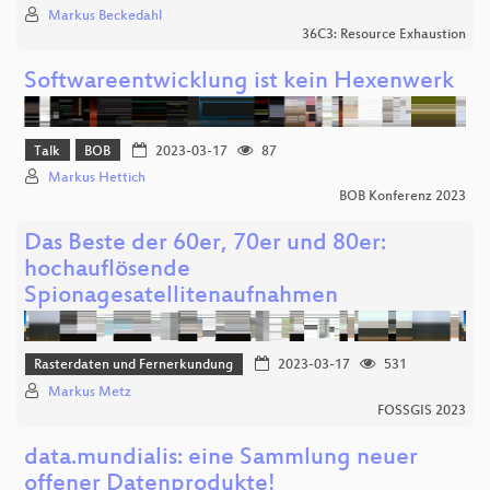
Markus Beckedahl
36C3: Resource Exhaustion
Softwareentwicklung ist kein Hexenwerk
Talk
BOB
2023-03-17
87
Markus Hettich
BOB Konferenz 2023
Das Beste der 60er, 70er und 80er:
hochauflösende
Spionagesatellitenaufnahmen
Rasterdaten und Fernerkundung
2023-03-17
531
Markus Metz
FOSSGIS 2023
data.mundialis: eine Sammlung neuer
offener Datenprodukte!