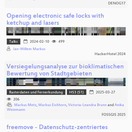
DENOG17
Opening electronic safe locks with
ketchup and lasers
Talks
2024-02-10
499
Jan-Willem Markus
HackerHotel 2024
Versiegelungsanalyse zur bioklimatischen
Bewertung von Stadtgebieten
Rasterdaten und Fernerkundung
HS3 (S1)
2025-03-27
206
Markus Metz
,
Markus Eichhorn
,
Victoria-Leandra Brunn
and
Anika
Weinmann
FOSSGIS 2025
freemove - Datenschutz-zentriertes