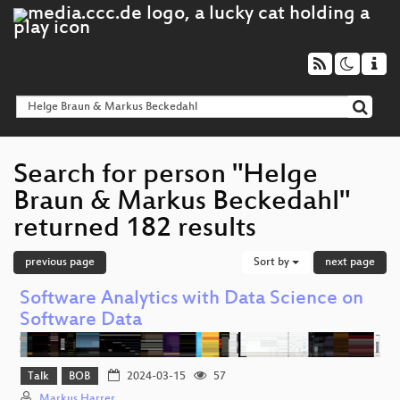
Search for person "Helge
Braun & Markus Beckedahl"
returned 182 results
previous page
Sort by
next page
Software Analytics with Data Science on
Software Data
Talk
BOB
2024-03-15
57
Markus Harrer