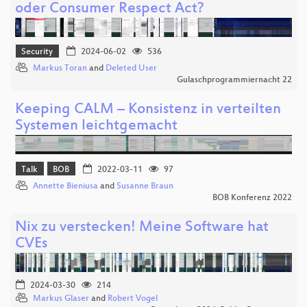
oder Consumer Respect Act?
Security
2024-06-02
536
Markus Toran
and
Deleted User
Gulaschprogrammiernacht 22
Keeping CALM – Konsistenz in verteilten
Systemen leichtgemacht
Talk
BOB
2022-03-11
97
Annette Bieniusa
and
Susanne Braun
BOB Konferenz 2022
Nix zu verstecken! Meine Software hat
CVEs
2024-03-30
214
Markus Glaser
and
Robert Vogel