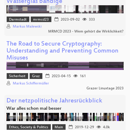
Wasserglas bändige
Darmstadt
mrmcd23
2023-09-02
333
Markus Malewski
MRMCD 2023 - Wem gehört die Wirklichkeit?
The Road to Secure Cryptography:
Understanding and Preventing Common
Misuses
Sicherheit
Graz
2023-04-15
161
Markus Schiffermüller
Grazer Linuxtage 2023
Der netzpolitische Jahresrückblick
War alles schon mal besser
Ethics, Society & Politics
Main
2019-12-29
4.0k