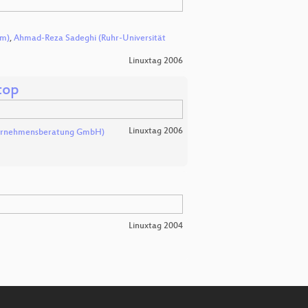
um)
,
Ahmad-Reza Sadeghi (Ruhr-Universität
Linuxtag 2006
top
Linuxtag 2006
ternehmensberatung GmbH)
Linuxtag 2004