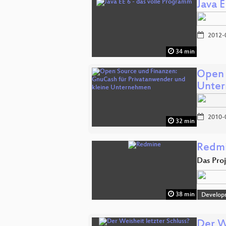
Java 
2012-
34 min
Open 
Unte
2010-
32 min
Redm
Das Pr
38 min
Develop
Der W