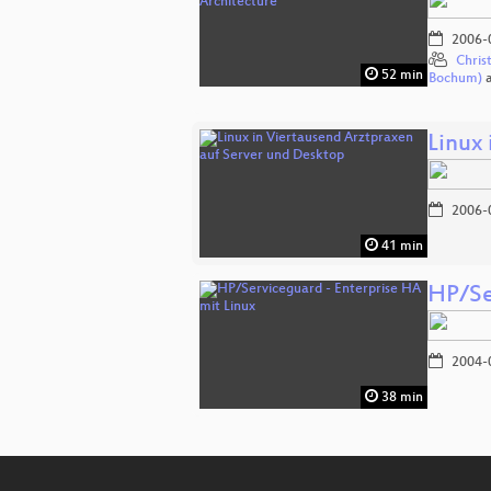
2006-
Chris
52 min
Bochum)
Linux
2006-
41 min
HP/Se
2004-
38 min