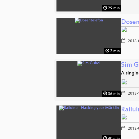
29 min
Dosen
2016-
2 min
Sim G
A singin
2013-
36 min
Railu
2012-
40 min