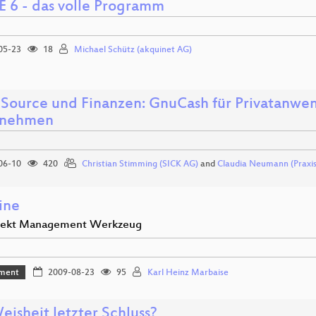
EE 6 - das volle Programm
05-23
18
Michael Schütz (akquinet AG)
Source und Finanzen: GnuCash für Privatanwen
rnehmen
06-10
420
Christian Stimming (SICK AG)
and
Claudia Neumann (Prax
ine
ojekt Management Werkzeug
ment
2009-08-23
95
Karl Heinz Marbaise
eisheit letzter Schluss?