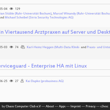
05-04
129
tian Stüble (Ruhr-Universität Bochum)
,
Marcel Winandy (Ruhr-Universität Boch
and
Michael Scheibel (Sirrix Security Technologies AG)
 in Viertausend Arztpraxen auf Server und Desk
05-03
74
Karl-Heinz Heggen (Multi-Data Klinik-
and
Praxis- und Un
rviceguard - Enterprise HA mit Linux
06-25
27
Kai Dupke (probusiness AG)
by
Chaos Computer Club e.V
––
About
––
Apps
––
Imprint
––
Privacy
––
c3voc