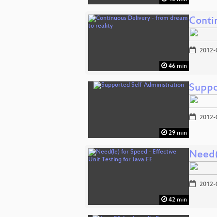
Contin
2012-
46 min
Suppo
2012-
29 min
Need(l
2012-
42 min