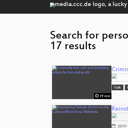
Search for pers
17 results
Crimin
Talk
39 min
Reinst
2019-