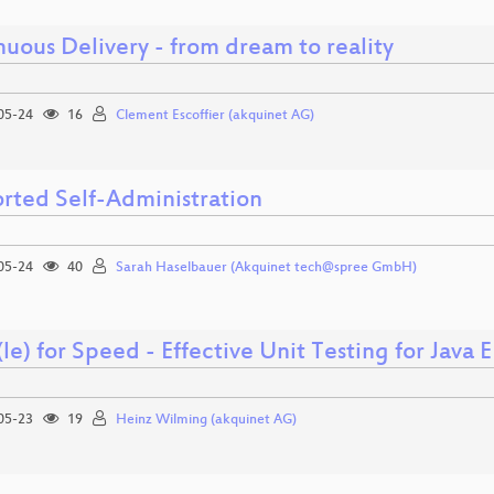
uous Delivery - from dream to reality
05-24
16
Clement Escoffier (akquinet AG)
rted Self-Administration
05-24
40
Sarah Haselbauer (Akquinet tech@spree GmbH)
e) for Speed - Effective Unit Testing for Java E
05-23
19
Heinz Wilming (akquinet AG)