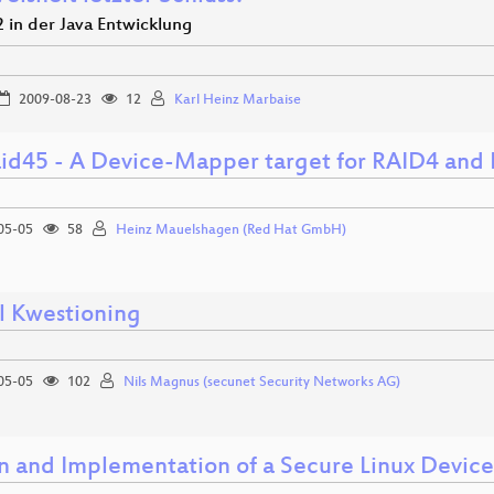
 in der Java Entwicklung
2009-08-23
12
Karl Heinz Marbaise
id45 - A Device-Mapper target for RAID4 and
05-05
58
Heinz Mauelshagen (Red Hat GmbH)
l Kwestioning
05-05
102
Nils Magnus (secunet Security Networks AG)
n and Implementation of a Secure Linux Device