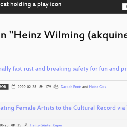
on "Heinz Wilming (akquin
ally fast rust and breaking safety for fun and pr
BOB
2020-02-28
179
Darach Ennis
and
Heinz Gies
ating Female Artists to the Cultural Record vi
10-25
35
Heinz-Günter Kuper