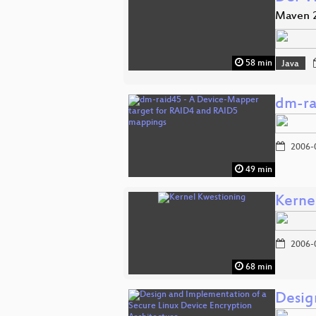
Maven 2
58 min
Java
dm-ra
2006-
49 min
Kerne
2006-
68 min
Desig