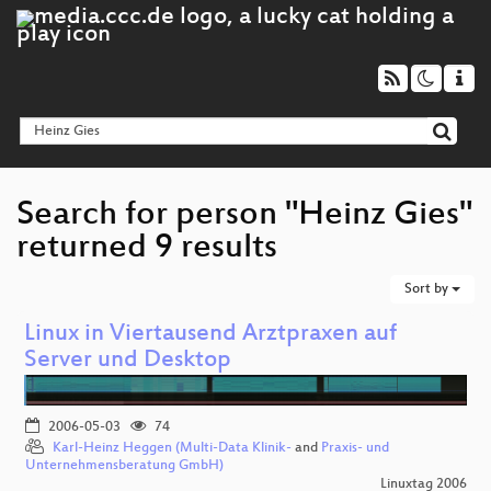
Search for person "Heinz Gies"
returned 9 results
Sort by
Linux in Viertausend Arztpraxen auf
Server und Desktop
2006-05-03
74
Karl-Heinz Heggen (Multi-Data Klinik-
and
Praxis- und
Unternehmensberatung GmbH)
Linuxtag 2006