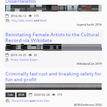
Dosentelefon
2016-06-12
175
Huy
,
Falk
,
Heinz
and
Maik
Jugend hackt 2016
Reinstating Female Artists to the Cultural
Record via Wikidata
2019-10-25
35
Heinz-Günter Kuper
WikidataCon 2019
Criminally fast rust and breaking safety for
fun and profit
Talk
BOB
2020-02-28
179
Darach Ennis
and
Heinz Gies
BOB Konferenz 2020