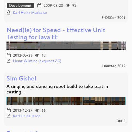
Development
2009-08-23
95
Karl Heinz Marbaise
FrOSCon 2009
Need(le) for Speed - Effective Unit
Testing for Java EE
2012-05-23
19
Heinz Wilming (akquinet AG)
Linuxtag 2012
Sim Gishel
A singing and dancing robot build to take part in
casting…
2013-12-27
66
Karl Heinz Jeron
30C3