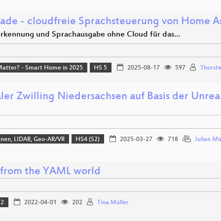
 ade - cloudfreie Sprachsteuerung von Home As
rkennung und Sprachausgabe ohne Cloud für das…
Matter? - Smart Home in 2025
HS 5
2025-08-17
597
Thorste
aler Zwilling Niedersachsen auf Basis der Unr
hnen, LIDAR, Geo-AR/VR
HS4 (S2)
2025-03-27
718
Julian Mü
from the YAML world
22
2022-04-01
202
Tina Müller