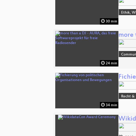
Ethik, W
30 min
more 
Commun
24 min
Fichi
Recht & 
34 min
Wikid