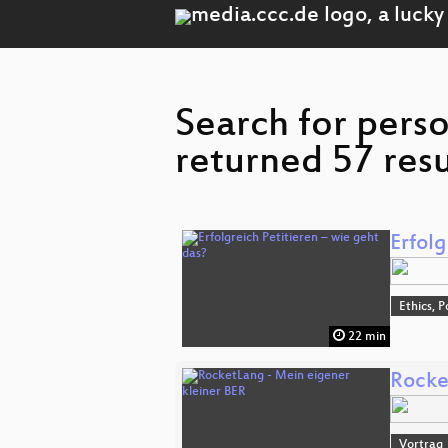
Search for pers
returned 57 resu
Erfolg
Ethics, P
22 min
Rocke
Vortrag