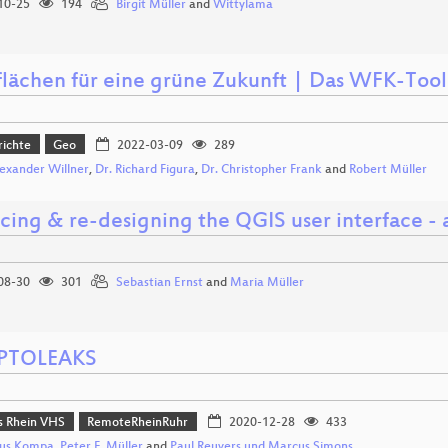
10-25
194
Birgit Müller
and
Wittylama
lächen für eine grüne Zukunft | Das WFK-Tool
richte
Geo
2022-03-09
289
lexander Willner
,
Dr. Richard Figura
,
Dr. Christopher Frank
and
Robert Müller
cing & re-designing the QGIS user interface - 
08-30
301
Sebastian Ernst
and
Maria Müller
PTOLEAKS
 Rhein VHS
RemoteRheinRuhr
2020-12-28
433
us Kompa
,
Peter F. Müller
and
Paul Reuvers und Marcus Simons