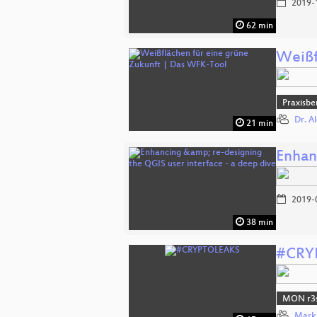
2019-
62 min
Weißf
Praxisbe
Dr. A
21 min
Enhan
2019-
38 min
#CRY
MON r3s
Mark