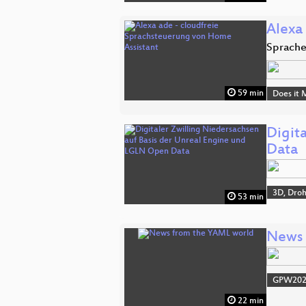
Alexa
Sprache
59 min
Does it 
Digit
Data
3D, Dro
53 min
News 
GPW20
22 min