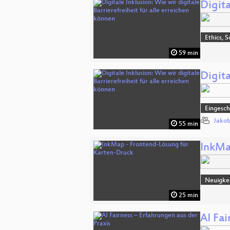
Digita
Ethics, S
59 min
Digita
Eingesch
Jakob
55 min
InkMa
Neuigke
25 min
AI Fai