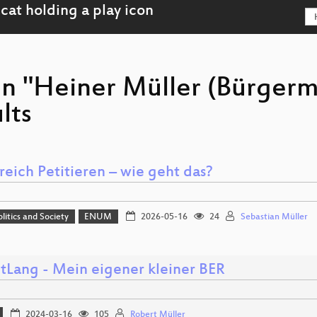
on "Heiner Müller (Bürgerm
lts
reich Petitieren – wie geht das?
olitics and Society
ENUM
2026-05-16
24
Sebastian Müller
tLang - Mein eigener kleiner BER
2024-03-16
105
Robert Müller