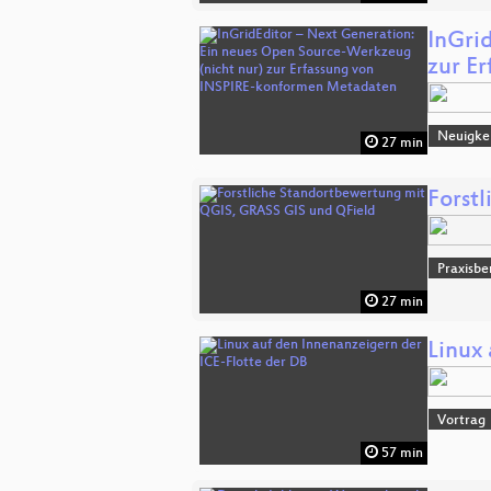
InGri
zur E
Neuigke
27 min
Forst
Praxisbe
27 min
Linux
Vortrag
57 min