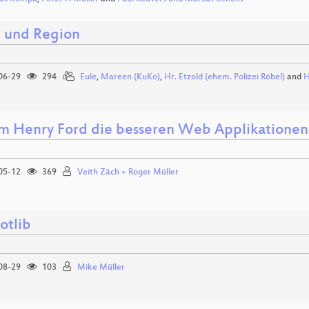
und Region
06-29
294
Eule
,
Mareen (KuKo)
,
Hr. Etzold (ehem. Polizei Röbel)
and
H
 Henry Ford die besseren Web Applikationen
05-12
369
Veith Zäch + Roger Müller
otlib
08-29
103
Mike Müller