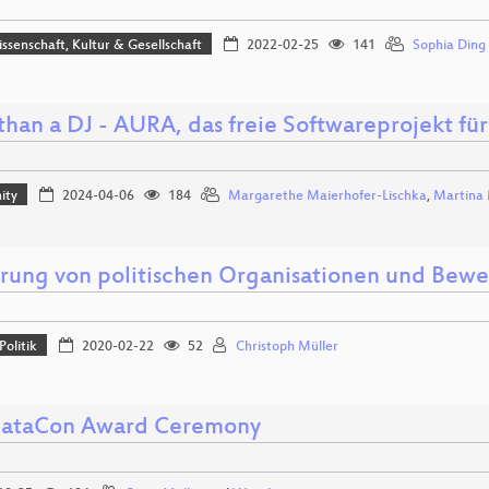
issenschaft, Kultur & Gesellschaft
2022-02-25
141
Sophia Ding
than a DJ - AURA, das freie Softwareprojekt für
ity
2024-04-06
184
Margarethe Maierhofer-Lischka
,
Martina 
erung von politischen Organisationen und Be
Politik
2020-02-22
52
Christoph Müller
ataCon Award Ceremony