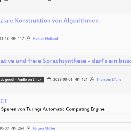
oziale Konstruktion von Algorithmen
11-13
117
Heiner Heiland
ative und freie Sprachsynthese - darf’s ein bis
nds good! - Audio on Linux
2023-08-06
121
Thorsten Müller
ACE
 Spuren von Turings Automatic Computing Engine
10-09
264
Jürgen Müller