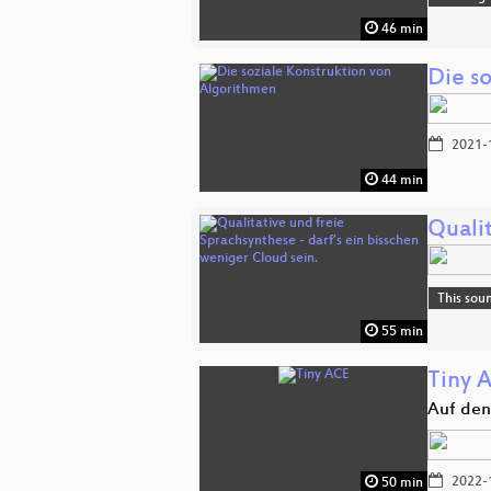
46 min
Die s
2021-
44 min
Qualit
This sou
55 min
Tiny 
Auf den
2022-
50 min