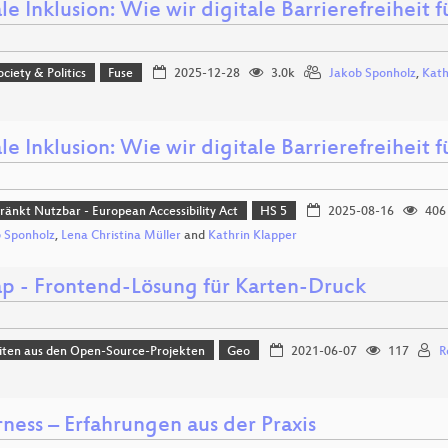
le Inklusion: Wie wir digitale Barrierefreiheit 
ociety & Politics
Fuse
2025-12-28
3.0k
Jakob Sponholz
,
Kath
le Inklusion: Wie wir digitale Barrierefreiheit 
ränkt Nutzbar - European Accessibility Act
HS 5
2025-08-16
406
 Sponholz
,
Lena Christina Müller
and
Kathrin Klapper
p - Frontend-Lösung für Karten-Druck
iten aus den Open-Source-Projekten
Geo
2021-06-07
117
R
rness – Erfahrungen aus der Praxis