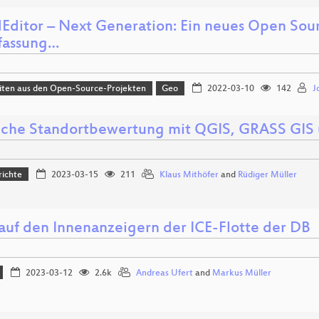
dEditor – Next Generation: Ein neues Open Sou
rfassung…
iten aus den Open-Source-Projekten
Geo
2022-03-10
142
J
liche Standortbewertung mit QGIS, GRASS GIS
richte
2023-03-15
211
Klaus Mithöfer
and
Rüdiger Müller
 auf den Innenanzeigern der ICE-Flotte der DB
2023-03-12
2.6k
Andreas Ufert
and
Markus Müller