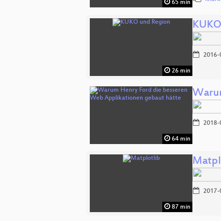
65 min
KUKO 
2016-
26 min
Warum
2018-
64 min
Matpl
2017-
87 min