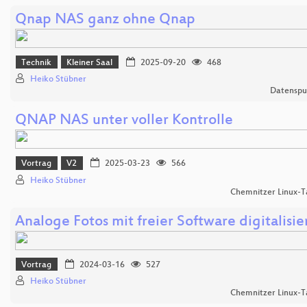
Qnap NAS ganz ohne Qnap
Technik
Kleiner Saal
2025-09-20
468
Heiko Stübner
Datenspu
QNAP NAS unter voller Kontrolle
Vortrag
V2
2025-03-23
566
Heiko Stübner
Chemnitzer Linux-T
Analoge Fotos mit freier Software digitalisie
Vortrag
2024-03-16
527
Heiko Stübner
Chemnitzer Linux-T