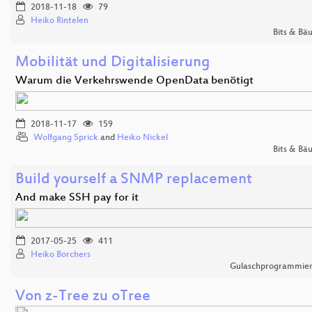
2018-11-18
79
Heiko Rintelen
Bits & Bä
Mobilität und Digitalisierung
Warum die Verkehrswende OpenData benötigt
2018-11-17
159
Wolfgang Sprick
and
Heiko Nickel
Bits & Bä
Build yourself a SNMP replacement
And make SSH pay for it
2017-05-25
411
Heiko Borchers
Gulaschprogrammier
Von z-Tree zu oTree