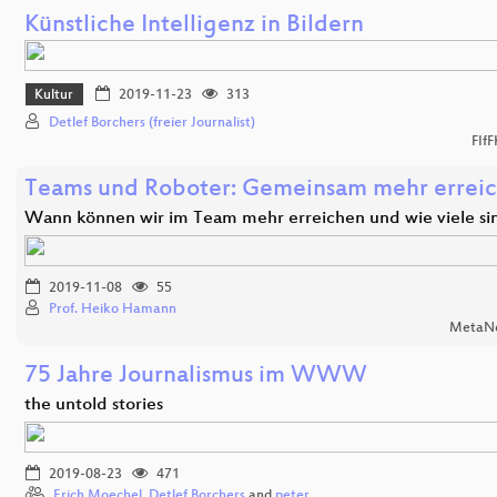
Künstliche Intelligenz in Bildern
Kultur
2019-11-23
313
Detlef Borchers (freier Journalist)
FIf
Teams und Roboter: Gemeinsam mehr errei
Wann können wir im Team mehr erreichen und wie viele s
2019-11-08
55
Prof. Heiko Hamann
MetaNo
75 Jahre Journalismus im WWW
the untold stories
2019-08-23
471
Erich Moechel
,
Detlef Borchers
and
peter