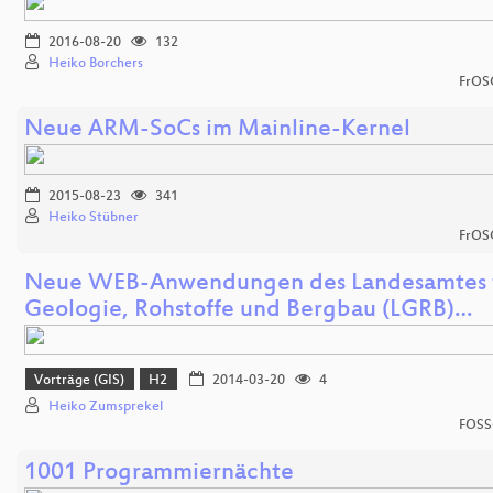
2016-08-20
132
Heiko Borchers
FrOS
Neue ARM-SoCs im Mainline-Kernel
2015-08-23
341
Heiko Stübner
FrOS
Neue WEB-Anwendungen des Landesamtes 
Geologie, Rohstoffe und Bergbau (LGRB)…
Vorträge (GIS)
H2
2014-03-20
4
Heiko Zumsprekel
FOSS
1001 Programmiernächte