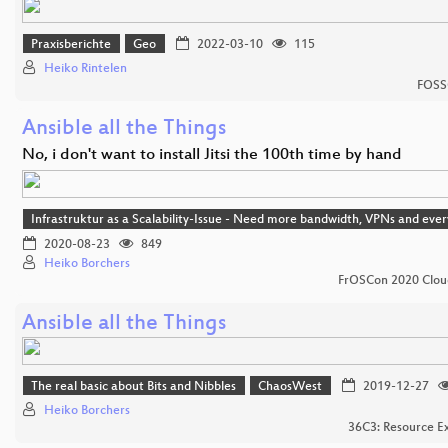
Praxisberichte
Geo
2022-03-10
115
Heiko Rintelen
FOSS
Ansible all the Things
No, i don't want to install Jitsi the 100th time by hand
Infrastruktur as a Scalability-Issue - Need more bandwidth, VPNs and eve
2020-08-23
849
Heiko Borchers
FrOSCon 2020 Clou
Ansible all the Things
The real basic about Bits and Nibbles
ChaosWest
2019-12-27
Heiko Borchers
36C3: Resource E