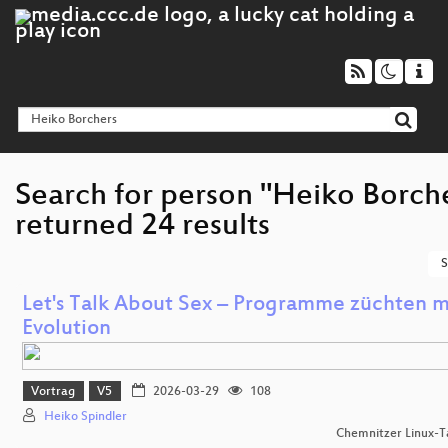
Search for person "Heiko Borch
returned 24 results
S
Let's Talk About Sex – Programme züchten m
Evolution
Vortrag
V5
2026-03-29
108
Heiko Spindler
Chemnitzer Linux-T