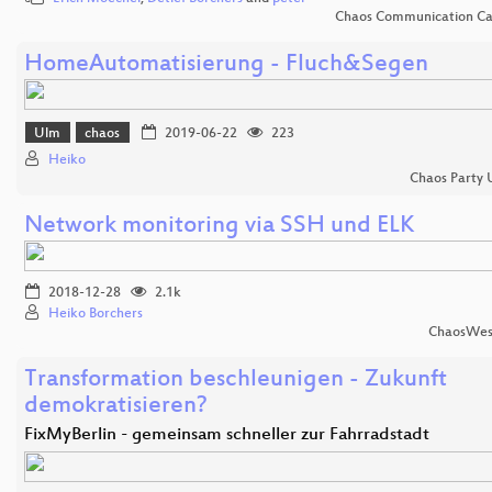
Chaos Communication C
HomeAutomatisierung - Fluch&Segen
Ulm
chaos
2019-06-22
223
Heiko
Chaos Party 
Network monitoring via SSH und ELK
2018-12-28
2.1k
Heiko Borchers
ChaosWes
Transformation beschleunigen - Zukunft
demokratisieren?
FixMyBerlin - gemeinsam schneller zur Fahrradstadt