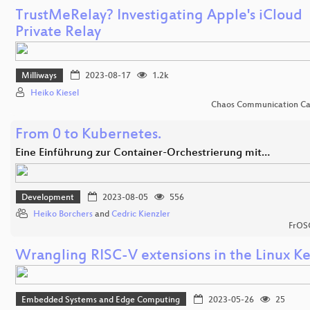
TrustMeRelay? Investigating Apple's iCloud
Private Relay
Milliways
2023-08-17
1.2k
Heiko Kiesel
Chaos Communication C
From 0 to Kubernetes.
Eine Einführung zur Container-Orchestrierung mit…
Development
2023-08-05
556
Heiko Borchers
and
Cedric Kienzler
FrOS
Wrangling RISC-V extensions in the Linux Ke
Embedded Systems and Edge Computing
2023-05-26
25