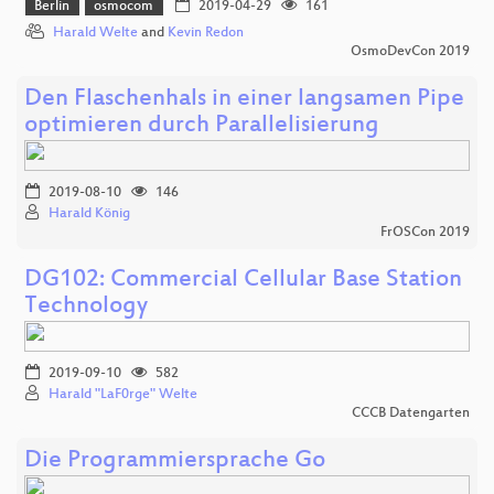
Berlin
osmocom
2019-04-29
161
Harald Welte
and
Kevin Redon
OsmoDevCon 2019
Den Flaschenhals in einer langsamen Pipe
optimieren durch Parallelisierung
2019-08-10
146
Harald König
FrOSCon 2019
DG102: Commercial Cellular Base Station
Technology
2019-09-10
582
Harald "LaF0rge" Welte
CCCB Datengarten
Die Programmiersprache Go