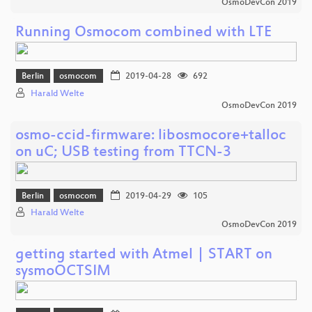
OsmoDevCon 2019
Running Osmocom combined with LTE
Berlin
osmocom
2019-04-28
692
Harald Welte
OsmoDevCon 2019
osmo-ccid-firmware: libosmocore+talloc
on uC; USB testing from TTCN-3
Berlin
osmocom
2019-04-29
105
Harald Welte
OsmoDevCon 2019
getting started with Atmel | START on
sysmoOCTSIM