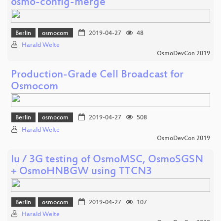
osmo-config-merge
Berlin
osmocom
2019-04-27
48
Harald Welte
OsmoDevCon 2019
Production-Grade Cell Broadcast for
Osmocom
Berlin
osmocom
2019-04-27
508
Harald Welte
OsmoDevCon 2019
Iu / 3G testing of OsmoMSC, OsmoSGSN
+ OsmoHNBGW using TTCN3
Berlin
osmocom
2019-04-27
107
Harald Welte