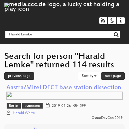
Search for person "Harald
Lemke" returned 114 results
previous page
Sort by
next page
Aastra/Mitel DECT base station dissection
Berlin
osmocom
2019-04-26
599
Harald Welte
OsmoDevCon 2019