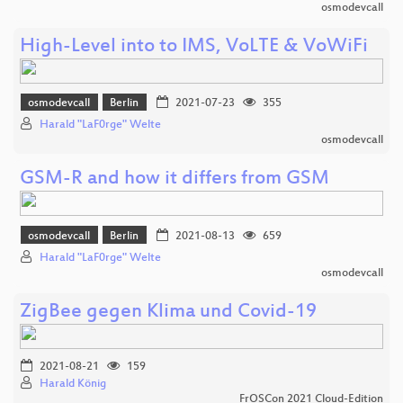
osmodevcall
High-Level into to IMS, VoLTE & VoWiFi
osmodevcall
Berlin
2021-07-23
355
Harald "LaF0rge" Welte
osmodevcall
GSM-R and how it differs from GSM
osmodevcall
Berlin
2021-08-13
659
Harald "LaF0rge" Welte
osmodevcall
ZigBee gegen Klima und Covid-19
2021-08-21
159
Harald König
FrOSCon 2021 Cloud-Edition