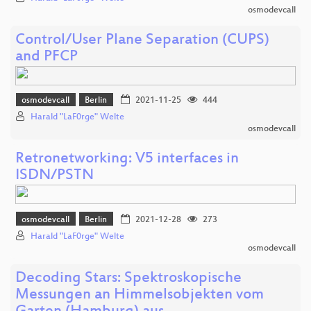
osmodevcall
Control/User Plane Separation (CUPS)
and PFCP
osmodevcall
Berlin
2021-11-25
444
Harald "LaF0rge" Welte
osmodevcall
Retronetworking: V5 interfaces in
ISDN/PSTN
osmodevcall
Berlin
2021-12-28
273
Harald "LaF0rge" Welte
osmodevcall
Decoding Stars: Spektroskopische
Messungen an Himmelsobjekten vom