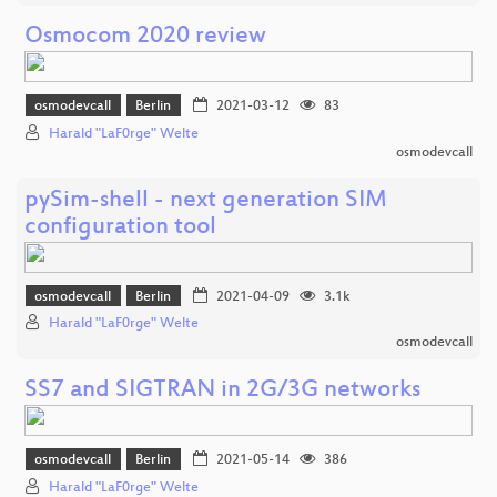
Osmocom 2020 review
osmodevcall
Berlin
2021-03-12
83
Harald "LaF0rge" Welte
osmodevcall
pySim-shell - next generation SIM
configuration tool
osmodevcall
Berlin
2021-04-09
3.1k
Harald "LaF0rge" Welte
osmodevcall
SS7 and SIGTRAN in 2G/3G networks
osmodevcall
Berlin
2021-05-14
386
Harald "LaF0rge" Welte