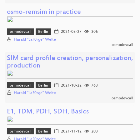
osmo-remsim in practice
osmodevcall
Berlin
2021-08-27
306
Harald "LaF0rge" Welte
osmodevcall
SIM card profile creation, personalization,
production
osmodevcall
Berlin
2021-10-22
763
Harald "LaF0rge" Welte
osmodevcall
E1, TDM, PDH, SDH, Basics
osmodevcall
Berlin
2021-11-12
203
Harald "LaF0rge" Welte