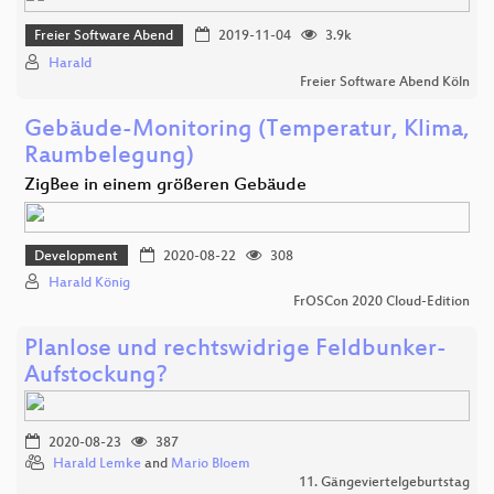
Freier Software Abend
2019-11-04
3.9k
Harald
Freier Software Abend Köln
Gebäude-Monitoring (Temperatur, Klima,
Raumbelegung)
ZigBee in einem größeren Gebäude
Development
2020-08-22
308
Harald König
FrOSCon 2020 Cloud-Edition
Planlose und rechtswidrige Feldbunker-
Aufstockung?
2020-08-23
387
Harald Lemke
and
Mario Bloem
11. Gängeviertelgeburtstag