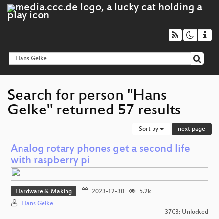
Search for person "Hans
Gelke" returned 57 results
Sort by
next page
Analog rotary phones get a second life
with raspberry pi
Hardware & Making
2023-12-30
5.2k
Hans Gelke
37C3: Unlocked