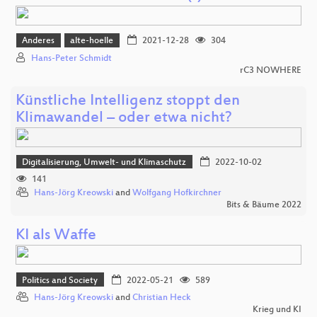
Anderes
alte-hoelle
2021-12-28
304
Hans-Peter Schmidt
rC3 NOWHERE
Künstliche Intelligenz stoppt den
Klimawandel – oder etwa nicht?
Digitalisierung, Umwelt- und Klimaschutz
2022-10-02
141
Hans-Jörg Kreowski
and
Wolfgang Hofkirchner
Bits & Bäume 2022
KI als Waffe
Politics and Society
2022-05-21
589
Hans-Jörg Kreowski
and
Christian Heck
Krieg und KI