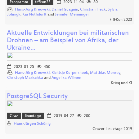
Programm
fiffkon23
2023-11-04
80
Hans-Jörg Kreowski
,
Daniel Guagnin
,
Christian Heck
,
Sylvia
Johnigk
,
Kai Nothdurft
and
Jennifer Menninger
FIfFKon 2023
Aktuelle Entwicklungen bei militärischen
Drohnen – am Beispiel von Afrika, der
Ukraine…
2023-01-25
450
Hans-Jörg Kreowski
,
Richtsje Kurpershoek
,
Matthias Monroy
,
Christoph Marischka
and
Angelika Wilmen
Krieg und KI
PostgreSQL Security
Graz
linuxtage
2019-04-27
200
Hans-Jürgen Schönig
Grazer Linuxtage 2019