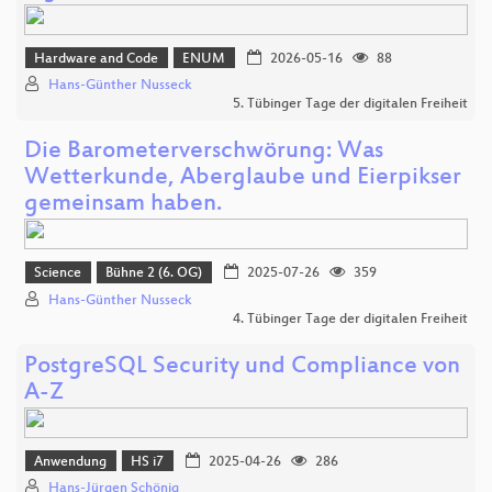
Hardware and Code
ENUM
2026-05-16
88
Hans-Günther Nusseck
5. Tübinger Tage der digitalen Freiheit
Die Barometerverschwörung: Was
Wetterkunde, Aberglaube und Eierpikser
gemeinsam haben.
Science
Bühne 2 (6. OG)
2025-07-26
359
Hans-Günther Nusseck
4. Tübinger Tage der digitalen Freiheit
PostgreSQL Security und Compliance von
A-Z
Anwendung
HS i7
2025-04-26
286
Hans-Jürgen Schönig