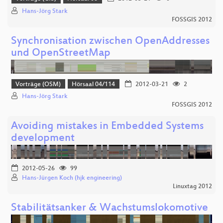
Hans-Jörg Stark
FOSSGIS 2012
Synchronisation zwischen OpenAddresses
und OpenStreetMap
Vorträge (OSM)
Hörsaal 04/114
2012-03-21
2
Hans-Jörg Stark
FOSSGIS 2012
Avoiding mistakes in Embedded Systems
development
2012-05-26
99
Hans-Jürgen Koch (hjk engineering)
Linuxtag 2012
Stabilitätsanker & Wachstumslokomotive