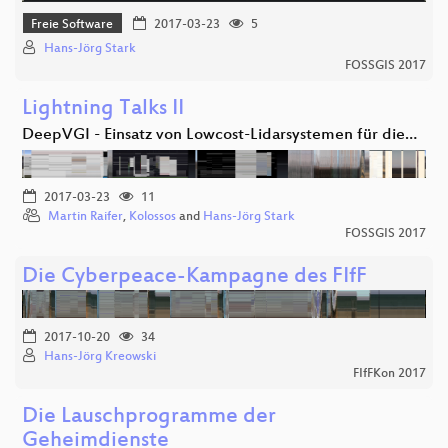
Freie Software
2017-03-23
5
Hans-Jörg Stark
FOSSGIS 2017
Lightning Talks II
DeepVGI - Einsatz von Lowcost-Lidarsystemen für die…
2017-03-23
11
Martin Raifer
,
Kolossos
and
Hans-Jörg Stark
FOSSGIS 2017
Die Cyberpeace-Kampagne des FIfF
2017-10-20
34
Hans-Jörg Kreowski
FIfFKon 2017
Die Lauschprogramme der
Geheimdienste