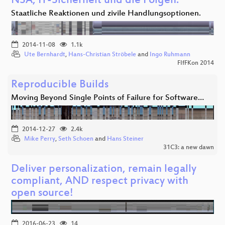
NSA, IT-Sicherheit und die Folgen.
Staatliche Reaktionen und zivile Handlungsoptionen.
2014-11-08
1.1k
Ute Bernhardt
,
Hans-Christian Ströbele
and
Ingo Ruhmann
FIfFKon 2014
Reproducible Builds
Moving Beyond Single Points of Failure for Software…
2014-12-27
2.4k
Mike Perry
,
Seth Schoen
and
Hans Steiner
31C3: a new dawn
Deliver personalization, remain legally
compliant, AND respect privacy with
open source!
2016-06-23
14