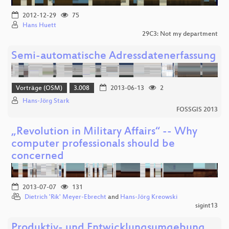
2012-12-29
75
Hans Huett
29C3: Not my department
Semi-automatische Adressdatenerfassung
Vorträge (OSM)
3.008
2013-06-13
2
Hans-Jörg Stark
FOSSGIS 2013
„Revolution in Military Affairs“ -- Why
computer professionals should be
concerned
2013-07-07
131
Dietrich 'Rik' Meyer-Ebrecht
and
Hans-Jörg Kreowski
sigint13
Produktiv- und Entwicklungsumgebung