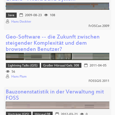
Java
2009-08-23
108
Hans Dockter
FrOSCon 2009
Geo-Software -- die Zukunft zwischen
steigender Komplexität und dem
browsenden Benutzer?
Lightning Talks (GIS)
Großer Hörsaal Geb. 308
2011-04-05
56
Hans Plum
FOSSGIS 2011
Bauzonenstatistik in der Verwaltung mit
FOSS
Vorträge (GIS)
Hörsaal 08
2012-03-21
0