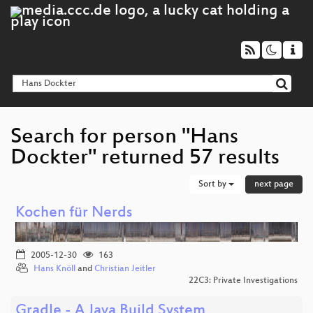
Search for person "Hans
Dockter" returned 57 results
Sort by
next page
Kochen für Nerds
2005-12-30
163
Hans Knöll
and
Christian Jeitler
22C3: Private Investigations
Gradle - A Java Build System