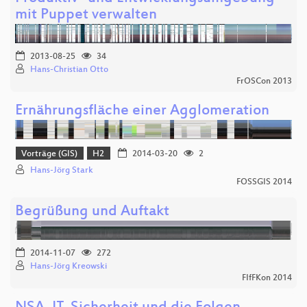
mit Puppet verwalten
2013-08-25
34
Hans-Christian Otto
FrOSCon 2013
Ernährungsfläche einer Agglomeration
Vorträge (GIS)
H2
2014-03-20
2
Hans-Jörg Stark
FOSSGIS 2014
Begrüßung und Auftakt
2014-11-07
272
Hans-Jörg Kreowski
FIfFKon 2014