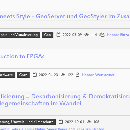
meets Style - GeoServer und GeoStyler im Zus
phie und Visualisierung
Geo
2022-03-09
114
Hannes Blitza
duction to FPGAs
ardware
Graz
2022-04-23
122
Hannes Weissteiner
alisierung = Dekarbonisierung & Demokratisier
iegemeinschaften im Wandel
sierung, Umwelt- und Klimaschutz
2022-10-01
108
wantje Gährs
,
Hannes Bluhm
,
Simon Bauer
and
Franziska Straten