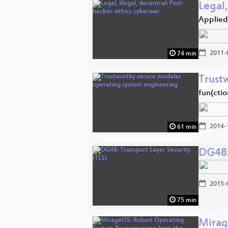
Legal,
Applied 
2011-
74 min
Trust
fun(ctio
2014-
61 min
DG48:
2015-
75 min
Mirag