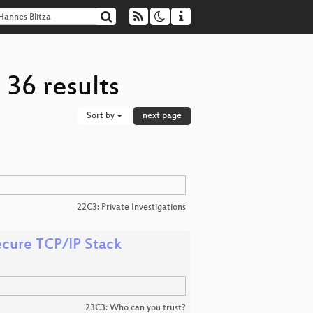
 36 results
Sort by
next page
22C3: Private Investigations
ecure TCP/IP Stack
23C3: Who can you trust?