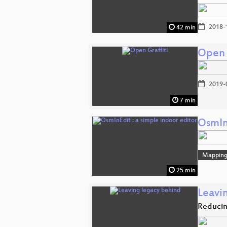
2018-
42 min
Open 
2019-
7 min
OsmInE
Mappin
25 min
Leavi
Reducin