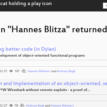
n "Hannes Blitza" returned
ng better code (in Dylan)
velopment of object-oriented functional programs
12-27
107
Hannes Mehnert
and
Andreas Bogk
n and Implementation of an object-oriented, s
l^W Wireshark without remote exploits - a proof of…
12-27
78
Andreas Bogk
and
Hannes Mehnert