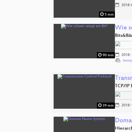
2018-
5 min
Wie s
Bits&Bä
2018-
90 min
Jenny
Trans
TCP/IP 
2018-
39 min
Doma
Hierarc