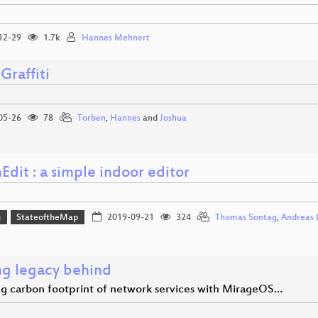
12-29
1.7k
Hannes Mehnert
Graffiti
05-26
78
Torben
,
Hannes
and
Joshua
dit : a simple indoor editor
g
StateoftheMap
2019-09-21
324
Thomas Sontag
,
Andreas 
ng legacy behind
g carbon footprint of network services with MirageOS…