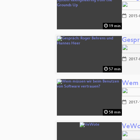
2015-
19 min
Gespr
2017-
57 min
Wem m
2017-
58 min
VeWo