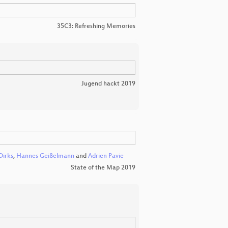
35C3: Refreshing Memories
Jugend hackt 2019
Dirks
,
Hannes Geißelmann
and
Adrien Pavie
State of the Map 2019