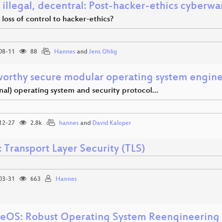
 illegal, decentral: Post-hacker-ethics cyberwa
loss of control to hacker-ethics?
08-11
88
Hannes
and
Jens Ohlig
worthy secure modular operating system engin
nal) operating system and security protocol…
12-27
2.8k
hannes
and
David Kaloper
 Transport Layer Security (TLS)
03-31
663
Hannes
eOS: Robust Operating System Reengineering