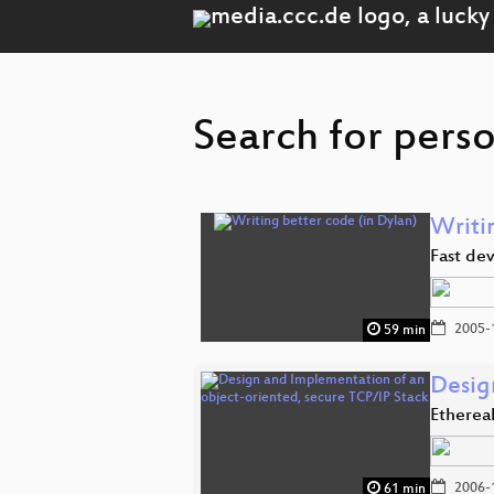
Search for perso
Writi
Fast de
2005-
59 min
Desig
Etherea
2006-
61 min