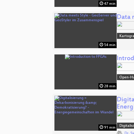
47 min
Data 
Kartogra
54 min
Intro
Open-H
28 min
Digit
Energ
Digitali
91 min
Dr. S