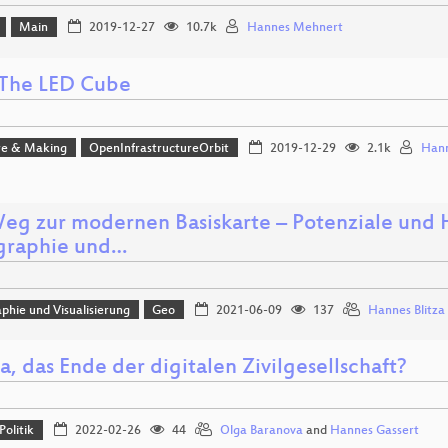
Main
2019-12-27
10.7k
Hannes Mehnert
The LED Cube
e & Making
OpenInfrastructureOrbit
2019-12-29
2.1k
Hann
eg zur modernen Basiskarte – Potenziale und
graphie und…
phie und Visualisierung
Geo
2021-06-09
137
Hannes Blitza
, das Ende der digitalen Zivilgesellschaft?
Politik
2022-02-26
44
Olga Baranova
and
Hannes Gassert