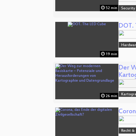
52 min
Security
DOT. 
Hardwar
19 min
Der W
Karto
Kartogra
26 min
Corona
Recht & 