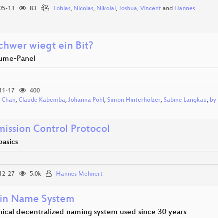
05-13
83
Tobias
,
Nicolas
,
Nikolai
,
Joshua
,
Vincent
and
Hannes
chwer wiegt ein Bit?
ume-Panel
11-17
400
 Chan
,
Claude Kabemba
,
Johanna Pohl
,
Simon Hinterholzer
,
Sabine Langkau
,
by
mission Control Protocol
basics
12-27
5.0k
Hannes Mehnert
in Name System
hical decentralized naming system used since 30 years