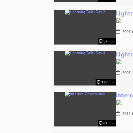
Light
2007-
57 min
Light
2007-
139 min
Inter
2011-
81 min