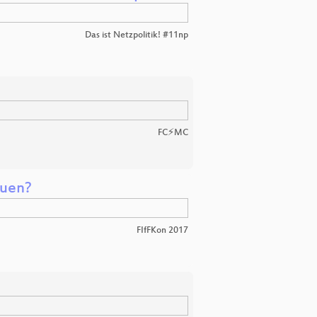
Das ist Netzpolitik! #11np
FC⚡MC
auen?
FIfFKon 2017