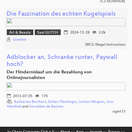
rC3 NOWHERE
Die Faszination des echten Kugelspiels
Art & Beauty
Saal GLITCH
2024-12-28
2.0k
Gunther
38C3: Illegal Instructions
Adblocker an, Schranke runter, Paywall
hoch?
Der Hindernislauf um die Bezahlung von
Onlinejournalisten
2013-07-05
170
Katharina Borchert
,
Stefan Plöchinger
,
Jochen Wegner
,
Jens
Ihlenfeld
and
Geraldine de Bastion
sigint13