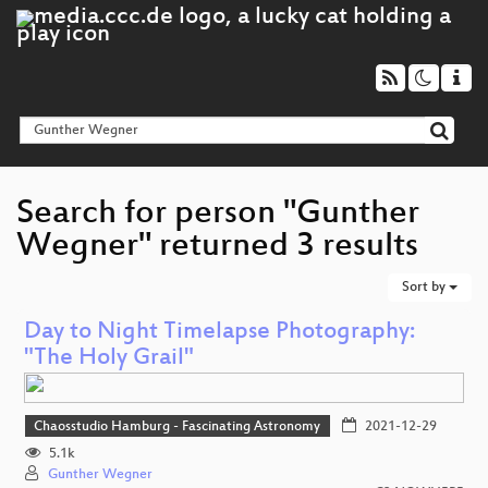
Search for person "Gunther
Wegner" returned 3 results
Sort by
Day to Night Timelapse Photography:
"The Holy Grail"
Chaosstudio Hamburg - Fascinating Astronomy
2021-12-29
5.1k
Gunther Wegner