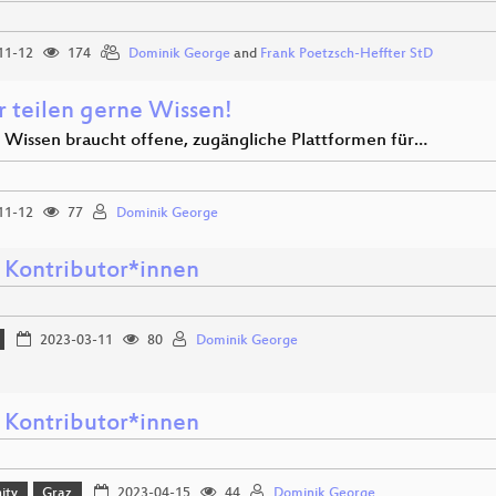
11-12
174
Dominik George
and
Frank Poetzsch-Heffter StD
r teilen gerne Wissen!
 Wissen braucht offene, zugängliche Plattformen für…
11-12
77
Dominik George
 Kontributor*innen
2023-03-11
80
Dominik George
 Kontributor*innen
ity
Graz
2023-04-15
44
Dominik George