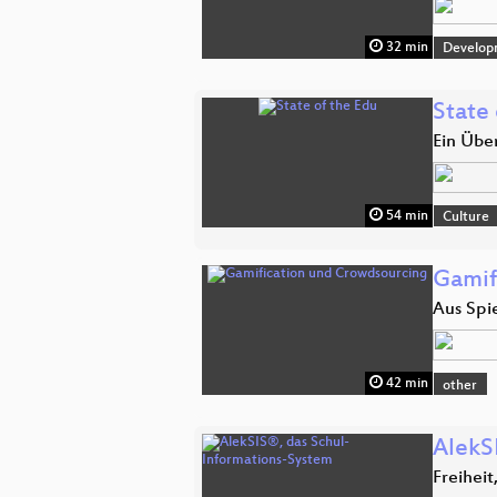
32 min
Develop
State 
Ein Über
54 min
Culture
Gamif
Aus Spi
42 min
other
AlekS
Freiheit