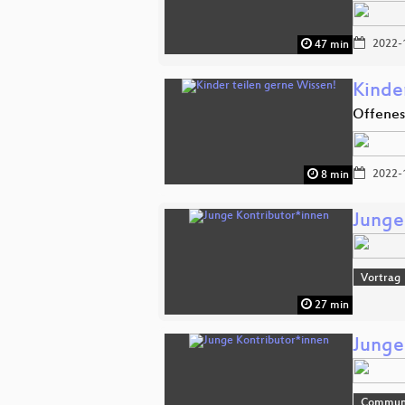
2022-
47 min
Kinde
Offenes
2022-
8 min
Junge
Vortrag
27 min
Junge
Commun