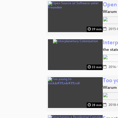
Open 
Warum K
2015-
39 min
Inter
the stat
2016-
33 min
Too yo
Warum K
2018-
28 min