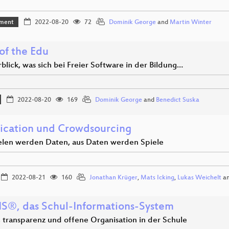
ment
2022-08-20
72
Dominik George
and
Martin Winter
of the Edu
blick, was sich bei Freier Software in der Bildung…
2022-08-20
169
Dominik George
and
Benedict Suska
ication und Crowdsourcing
elen werden Daten, aus Daten werden Spiele
2022-08-21
160
Jonathan Krüger
,
Mats Icking
,
Lukas Weichelt
a
IS®, das Schul-Informations-System
, transparenz und offene Organisation in der Schule