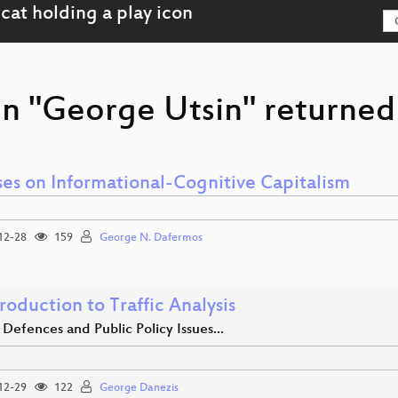
on "George Utsin" returned 
ses on Informational-Cognitive Capitalism
12-28
159
George N. Dafermos
roduction to Traffic Analysis
 Defences and Public Policy Issues...
12-29
122
George Danezis