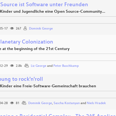
Source ist Software unter Freunden
inder und Jugendliche eine Open Source-Community…
05-17
267
Dominik George
planetary Colonization
e at the beginning of the 21st Century
12-29
2.8k
Liz George
and
Peter Buschkamp
ung to rock'n'roll
inder eine Freie-Software-Gemeinschaft brauchen
04-28
81
Dominik George
,
Sascha Kostanyan
and
Niels Hradek