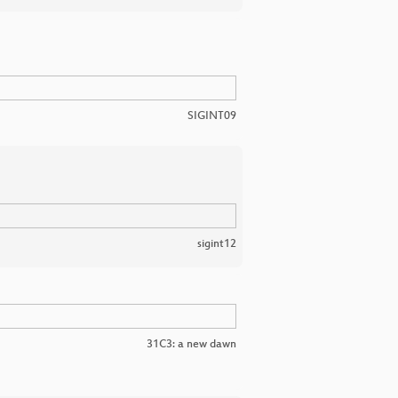
SIGINT09
sigint12
31C3: a new dawn