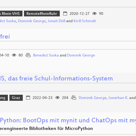
 Rhein VHS
RemoteRheinRuhr
2020-12-27
90
ict Suska
,
Dominik George
,
Jonah Döll
and
Kirill Schmidt
frei
04-10
80
Benedict Suska
and
Dominik George
IS, das freie Schul-Informations-System
ung
Graz
2022-04-23
204
Dominik George
,
Jonathan K.
an
Python: BootOps mit mynit und ChatOps mit my
erengineerte Bibliotheken für MicroPython