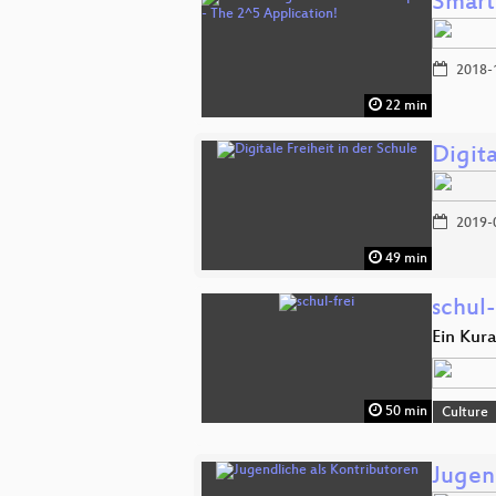
Smart
2018-
22 min
Digita
2019-
49 min
schul-
Ein Kura
50 min
Culture
Jugen