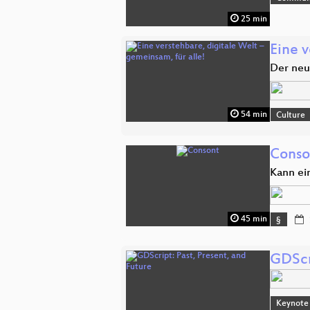
25 min
Eine v
Der neue
54 min
Culture
Conso
Kann ei
45 min
§
GDScri
Keynote