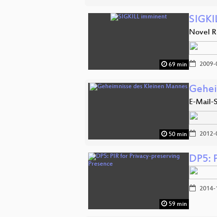
SIGKI
Novel R
2009-
69 min
Gehei
E-Mail-
2012-
50 min
DP5: 
2014-
59 min