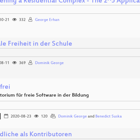
ening a Residential Complex - The 2^5 Applica
10-21
332
George Erhan
le Freiheit in der Schule
08-11
369
Dominik George
frei
torium für freie Software in der Bildung
2020-08-23
120
Dominik George
and
Benedict Suska
dliche als Kontributoren