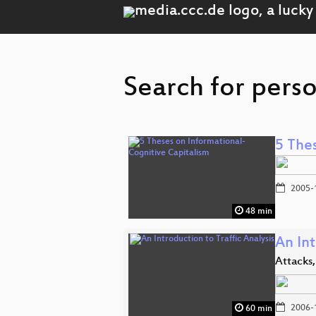
Search for pers
5 The
2005-
48 min
An Int
Attacks,
2006-
60 min