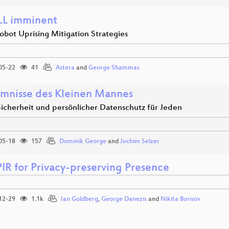
LL imminent
obot Uprising Mitigation Strategies
05-22
41
Astera
and
George Shammas
mnisse des Kleinen Mannes
Sicherheit und persönlicher Datenschutz für Jeden
05-18
157
Dominik George
and
Jochim Selzer
PIR for Privacy-preserving Presence
12-29
1.1k
Ian Goldberg
,
George Danezis
and
Nikita Borisov