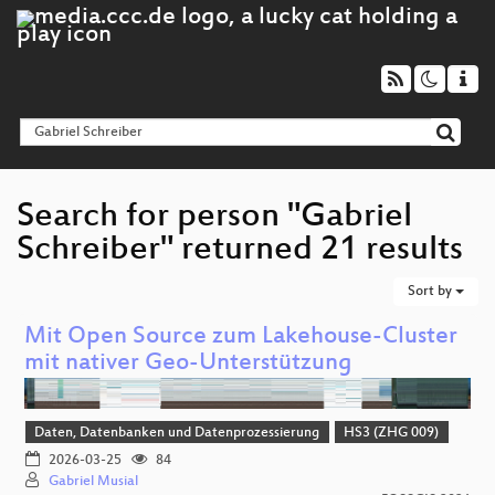
Search for person "Gabriel
Schreiber" returned 21 results
Sort by
Mit Open Source zum Lakehouse-Cluster
mit nativer Geo-Unterstützung
Daten, Datenbanken und Datenprozessierung
HS3 (ZHG 009)
2026-03-25
84
Gabriel Musial