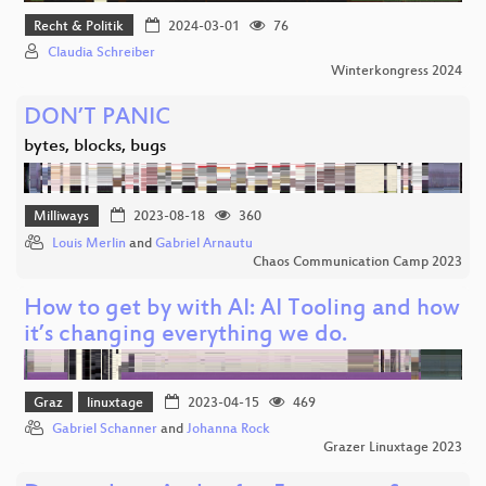
Recht & Politik
2024-03-01
76
Claudia Schreiber
Winterkongress 2024
DON’T PANIC
bytes, blocks, bugs
Milliways
2023-08-18
360
Louis Merlin
and
Gabriel Arnautu
Chaos Communication Camp 2023
How to get by with AI: AI Tooling and how
it’s changing everything we do.
Graz
linuxtage
2023-04-15
469
Gabriel Schanner
and
Johanna Rock
Grazer Linuxtage 2023