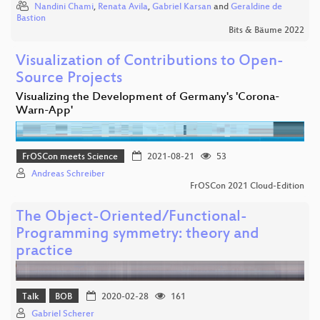
Nandini Chami
,
Renata Avila
,
Gabriel Karsan
and
Geraldine de
Bastion
Bits & Bäume 2022
Visualization of Contributions to Open-
Source Projects
Visualizing the Development of Germany's 'Corona-
Warn-App'
FrOSCon meets Science
2021-08-21
53
Andreas Schreiber
FrOSCon 2021 Cloud-Edition
The Object-Oriented/Functional-
Programming symmetry: theory and
practice
Talk
BOB
2020-02-28
161
Gabriel Scherer