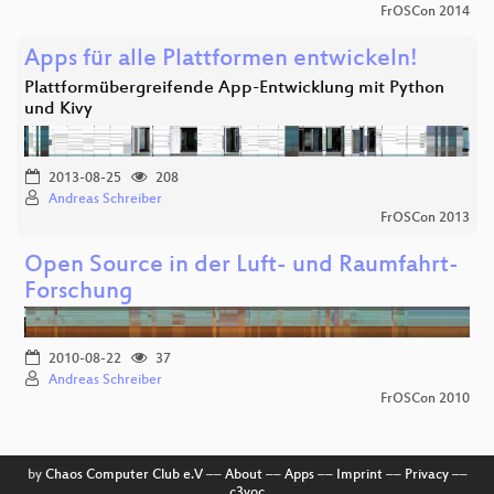
FrOSCon 2014
Apps für alle Plattformen entwickeln!
Plattformübergreifende App-Entwicklung mit Python
und Kivy
2013-08-25
208
Andreas Schreiber
FrOSCon 2013
Open Source in der Luft- und Raumfahrt-
Forschung
2010-08-22
37
Andreas Schreiber
FrOSCon 2010
by
Chaos Computer Club e.V
––
About
––
Apps
––
Imprint
––
Privacy
––
c3voc