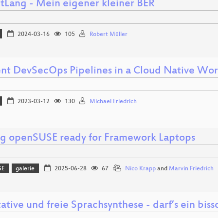
tLang - Mein eigener kleiner BER
2024-03-16
105
Robert Müller
ient DevSecOps Pipelines in a Cloud Native Wor
2023-03-12
130
Michael Friedrich
g openSUSE ready for Framework Laptops
SE
galerie
2025-06-28
67
Nico Krapp
and
Marvin Friedrich
ative und freie Sprachsynthese - darf’s ein bis