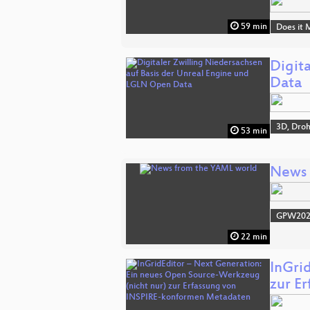
59 min
Does it 
Digit
Data
3D, Dro
53 min
News 
GPW20
22 min
InGri
zur E