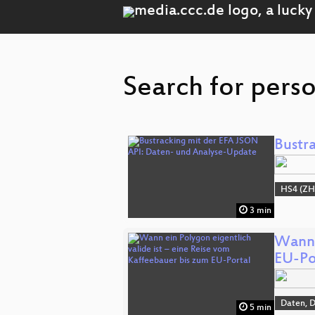
Search for perso
Bustr
HS4 (ZH
3 min
Wann 
EU-Po
Daten, 
5 min