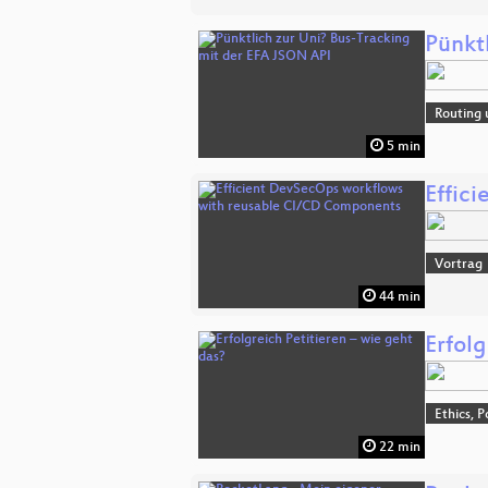
Pünkt
Routing 
5 min
Effic
Vortrag
44 min
Erfolg
Ethics, P
22 min