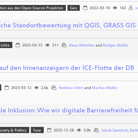
iten aus den Open-Source-Projekten
Geo
2022-03-10
142
J
liche Standortbewertung mit QGIS, GRASS GIS
richte
2023-03-15
211
Klaus Mithöfer
and
Rüdiger Müller
 auf den Innenanzeigern der ICE-Flotte der DB
2023-03-12
2.6k
Andreas Ufert
and
Markus Müller
le Inklusion: Wie wir digitale Barrierefreiheit 
ociety & Politics
Fuse
2025-12-28
3.0k
Jakob Sponholz
,
Kath