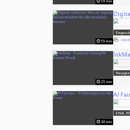
59 min
Digita
Eingesch
Jakob
55 min
InkMa
Neuigke
25 min
AI Fai
Ethik, W
30 min