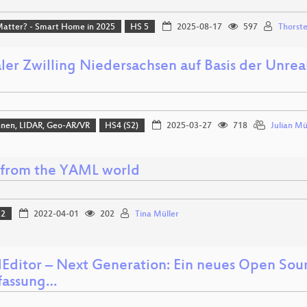
Matter? - Smart Home in 2025
HS 5
2025-08-17
597
Thorste
aler Zwilling Niedersachsen auf Basis der Unr
hnen, LIDAR, Geo-AR/VR
HS4 (S2)
2025-03-27
718
Julian Mü
from the YAML world
22
2022-04-01
202
Tina Müller
dEditor – Next Generation: Ein neues Open Sou
rfassung…