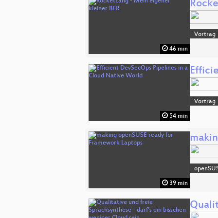
Rocke
Vortrag
46 min
Effic
Vortrag
54 min
makin
openSU
39 min
Qualit