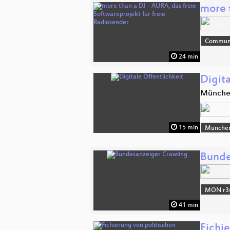
more 
Commun
24 min
Digita
Münch
15 min
Münche
Bunde
MON r3s
41 min
Fichi