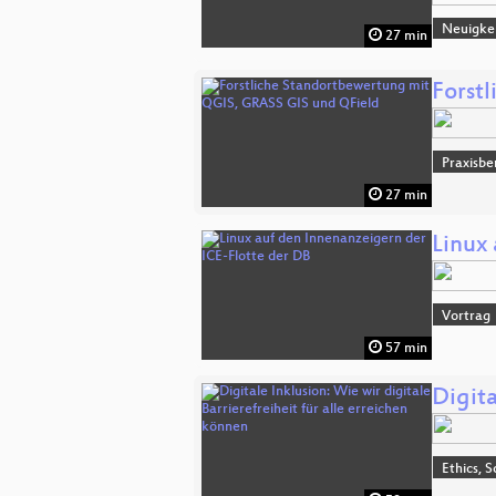
Neuigke
27 min
Forst
Praxisbe
27 min
Linux
Vortrag
57 min
Digita
Ethics, S