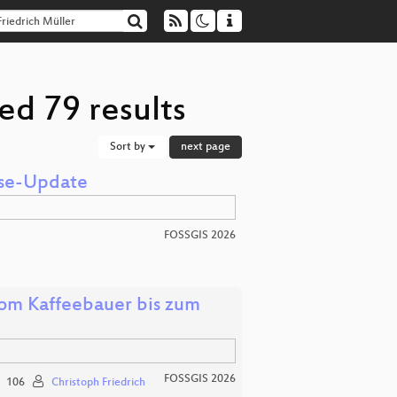
ed 79 results
Sort by
next page
yse-Update
FOSSGIS 2026
 vom Kaffeebauer bis zum
FOSSGIS 2026
106
Christoph Friedrich