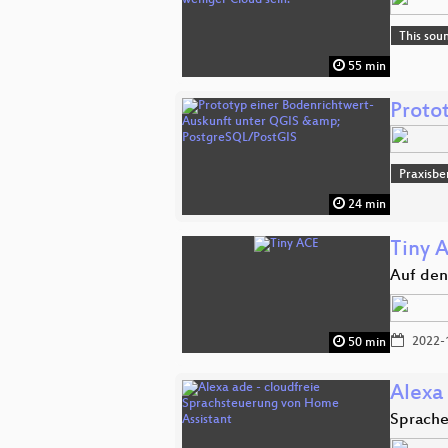
This sou
55 min
Proto
Praxisbe
24 min
Tiny 
Auf den
2022-
50 min
Alexa
Sprache