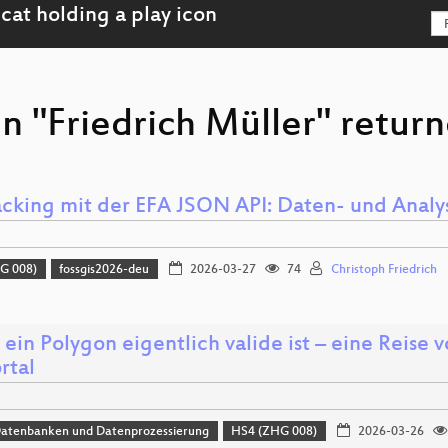
n "Friedrich Müller" return
acking mit der EFA JSON API: Daten- und Anal
G 008)
fossgis2026-deu
2026-03-27
74
Christoph Friedrich
ein Polygon eigentlich valide ist – eine Reise
rtal
Datenbanken und Datenprozessierung
HS4 (ZHG 008)
2026-03-26