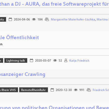
than a DJ - AURA, das freie Softwareprojekt für
ity
2024-04-06
184
Margarethe Maierhofer-Lischka
,
Martina 
le Öffentlichkeit
en
n
Lightning talk
2020-03-07
52
Katja Friedrich
sanzeiger Crawling
 Rhein VHS
RemoteRheinRuhr
2020-12-30
991
Friedrich S
erung von politischen Organisationen und Be