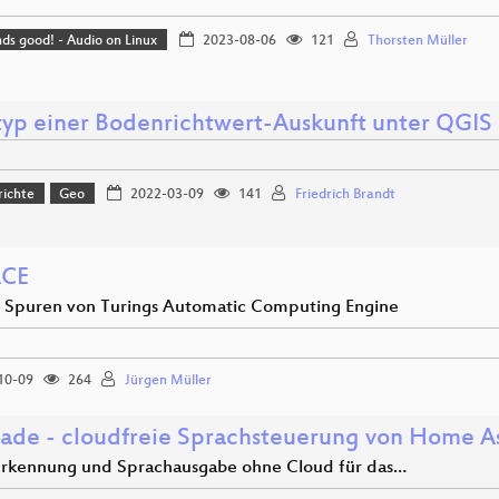
nds good! - Audio on Linux
2023-08-06
121
Thorsten Müller
typ einer Bodenrichtwert-Auskunft unter QGIS
richte
Geo
2022-03-09
141
Friedrich Brandt
ACE
 Spuren von Turings Automatic Computing Engine
10-09
264
Jürgen Müller
 ade - cloudfreie Sprachsteuerung von Home As
rkennung und Sprachausgabe ohne Cloud für das…