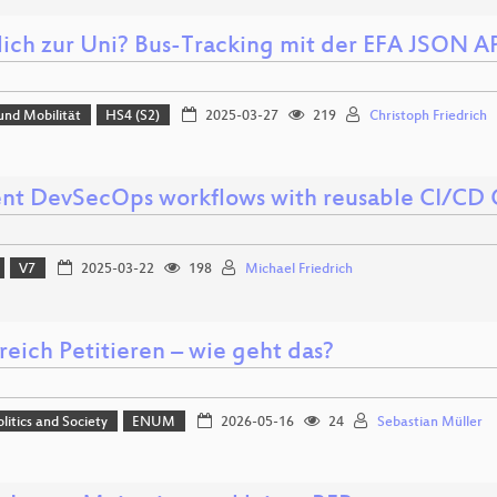
lich zur Uni? Bus-Tracking mit der EFA JSON A
und Mobilität
HS4 (S2)
2025-03-27
219
Christoph Friedrich
ient DevSecOps workflows with reusable CI/C
V7
2025-03-22
198
Michael Friedrich
reich Petitieren – wie geht das?
olitics and Society
ENUM
2026-05-16
24
Sebastian Müller