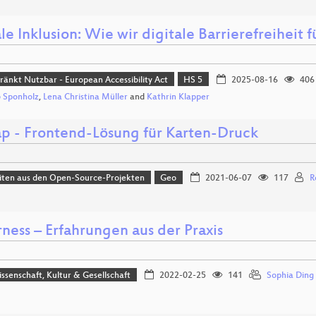
le Inklusion: Wie wir digitale Barrierefreiheit 
ränkt Nutzbar - European Accessibility Act
HS 5
2025-08-16
406
 Sponholz
,
Lena Christina Müller
and
Kathrin Klapper
p - Frontend-Lösung für Karten-Druck
iten aus den Open-Source-Projekten
Geo
2021-06-07
117
R
rness – Erfahrungen aus der Praxis
issenschaft, Kultur & Gesellschaft
2022-02-25
141
Sophia Ding