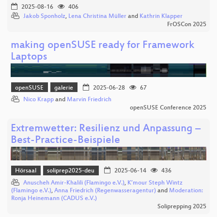
2025-08-16
406
Jakob Sponholz
,
Lena Christina Müller
and
Kathrin Klapper
FrOSCon 2025
making openSUSE ready for Framework
Laptops
openSUSE
galerie
2025-06-28
67
Nico Krapp
and
Marvin Friedrich
openSUSE Conference 2025
Extremwetter: Resilienz und Anpassung –
Best-Practice-Beispiele
Hörsaal
soliprep2025-deu
2025-06-14
436
Anuscheh Amir-Khalili (Flamingo e.V.)
,
K’mour Steph Wintz
(Flamingo e.V.)
,
Anna Friedrich (Regenwasseragentur)
and
Moderation:
Ronja Heinemann (CADUS e.V.)
Soliprepping 2025