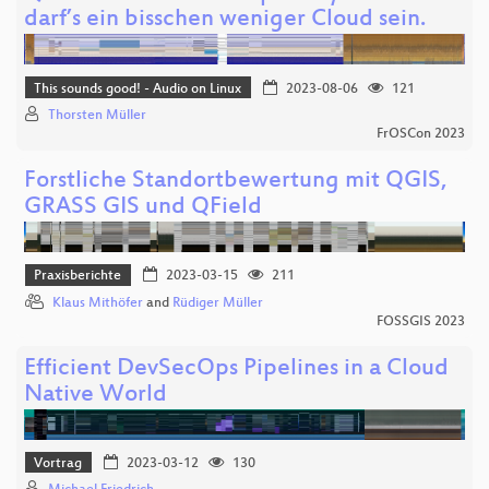
darf’s ein bisschen weniger Cloud sein.
This sounds good! - Audio on Linux
2023-08-06
121
Thorsten Müller
FrOSCon 2023
Forstliche Standortbewertung mit QGIS,
GRASS GIS und QField
Praxisberichte
2023-03-15
211
Klaus Mithöfer
and
Rüdiger Müller
FOSSGIS 2023
Efficient DevSecOps Pipelines in a Cloud
Native World
Vortrag
2023-03-12
130