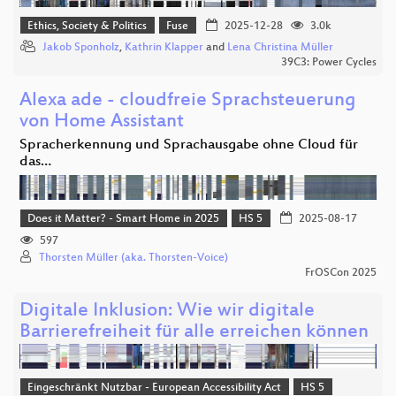
Ethics, Society & Politics
Fuse
2025-12-28
3.0k
Jakob Sponholz
,
Kathrin Klapper
and
Lena Christina Müller
39C3: Power Cycles
Alexa ade - cloudfreie Sprachsteuerung
von Home Assistant
Spracherkennung und Sprachausgabe ohne Cloud für
das…
Does it Matter? - Smart Home in 2025
HS 5
2025-08-17
597
Thorsten Müller (aka. Thorsten-Voice)
FrOSCon 2025
Digitale Inklusion: Wie wir digitale
Barrierefreiheit für alle erreichen können
Eingeschränkt Nutzbar - European Accessibility Act
HS 5