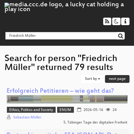
Search for person "Friedrich
Müller" returned 79 results
Sort by
next page
Erfolgreich Petitieren – wie geht das?
Ethics, Politics and Society
ENUM
2026-05-16
24
Sebastian Müller
5. Tübinger Tage der digitalen Freiheit