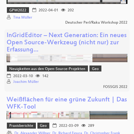
GPW2022
2022-04-01
202
Tina Müller
Deutscher Perl/Raku Workshop 2022
InGridEditor – Next Generation: Ein neues
Open Source-Werkzeug (nicht nur) zur
Erfassung…
Neuigkeiten aus den Open-Source-Projekten
Geo
2022-03-10
142
Joachim Müller
FOSSGIS 2022
Weißflächen für eine grüne Zukunft | Das
WFK-Tool
Praxisberichte
Geo
2022-03-09
289
Dr. Alexander Willner
,
Dr. Richard Figura
,
Dr. Christopher Frank