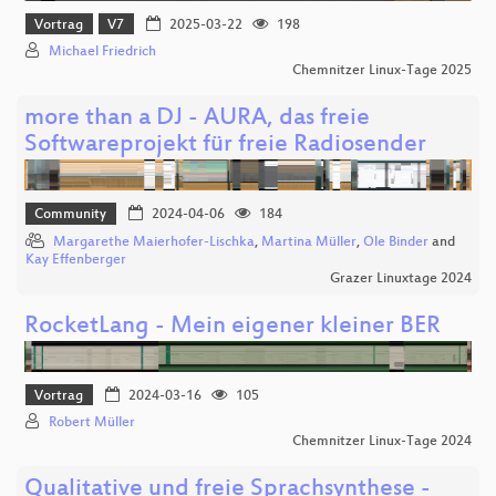
Vortrag
V7
2025-03-22
198
Michael Friedrich
Chemnitzer Linux-Tage 2025
more than a DJ - AURA, das freie
Softwareprojekt für freie Radiosender
Community
2024-04-06
184
Margarethe Maierhofer-Lischka
,
Martina Müller
,
Ole Binder
and
Kay Effenberger
Grazer Linuxtage 2024
RocketLang - Mein eigener kleiner BER
Vortrag
2024-03-16
105
Robert Müller
Chemnitzer Linux-Tage 2024
Qualitative und freie Sprachsynthese -