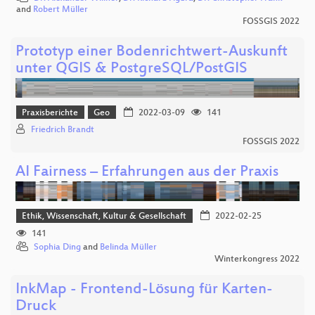
and
Robert Müller
FOSSGIS 2022
Prototyp einer Bodenrichtwert-Auskunft
unter QGIS & PostgreSQL/PostGIS
Praxisberichte
Geo
2022-03-09
141
Friedrich Brandt
FOSSGIS 2022
AI Fairness – Erfahrungen aus der Praxis
Ethik, Wissenschaft, Kultur & Gesellschaft
2022-02-25
141
Sophia Ding
and
Belinda Müller
Winterkongress 2022
InkMap - Frontend-Lösung für Karten-
Druck