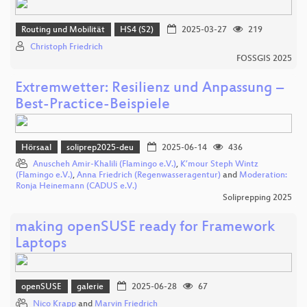
Routing und Mobilität
HS4 (S2)
2025-03-27
219
Christoph Friedrich
FOSSGIS 2025
Extremwetter: Resilienz und Anpassung –
Best-Practice-Beispiele
Hörsaal
soliprep2025-deu
2025-06-14
436
Anuscheh Amir-Khalili (Flamingo e.V.)
,
K’mour Steph Wintz
(Flamingo e.V.)
,
Anna Friedrich (Regenwasseragentur)
and
Moderation:
Ronja Heinemann (CADUS e.V.)
Soliprepping 2025
making openSUSE ready for Framework
Laptops
openSUSE
galerie
2025-06-28
67
Nico Krapp
and
Marvin Friedrich