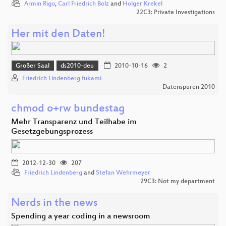
Armin Rigo
,
Carl Friedrich Bolz
and
Holger Krekel
22C3: Private Investigations
Her mit den Daten!
Großer Saal
ds2010-deu
2010-10-16
2
Friedrich Lindenberg fukami
Datenspuren 2010
chmod o+rw bundestag
Mehr Transparenz und Teilhabe im
Gesetzgebungsprozess
2012-12-30
207
Friedrich Lindenberg
and
Stefan Wehrmeyer
29C3: Not my department
Nerds in the news
Spending a year coding in a newsroom