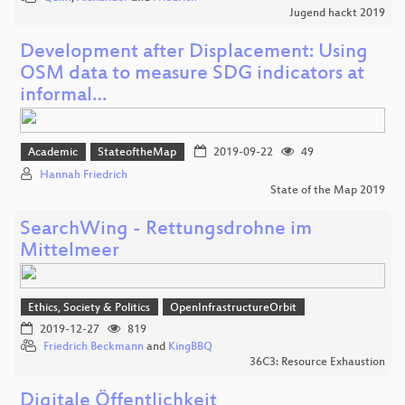
Jugend hackt 2019
Development after Displacement: Using
OSM data to measure SDG indicators at
informal…
Academic
StateoftheMap
2019-09-22
49
Hannah Friedrich
State of the Map 2019
SearchWing - Rettungsdrohne im
Mittelmeer
Ethics, Society & Politics
OpenInfrastructureOrbit
2019-12-27
819
Friedrich Beckmann
and
KingBBQ
36C3: Resource Exhaustion
Digitale Öffentlichkeit