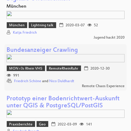
München
München
Lightning talk
2020-03-07
52
Katja Friedrich
Jugend hackt 2020
Bundesanzeiger Crawling
MON r3s Rhein VHS
RemoteRheinRuhr
2020-12-30
991
Friedrich Schöne
and
Nico Duldhardt
Remote Chaos Experience
Prototyp einer Bodenrichtwert-Auskunft
unter QGIS & PostgreSQL/PostGIS
Praxisberichte
Geo
2022-03-09
141