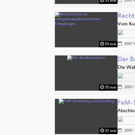
2007-
53 min
Recht
Vom Kun
2007-
59 min
Der B
Die Wah
2007-
70 min
FeM-S
Abschlu
2007-
37 min