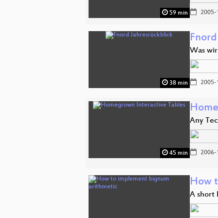
2005-
59 min
Fnord
Was wir
2005-
38 min
Homeg
Any Tec
2006-
45 min
How t
A short