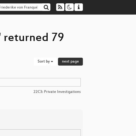
" returned 79
Sort by
next page
22C3: Private Investigations