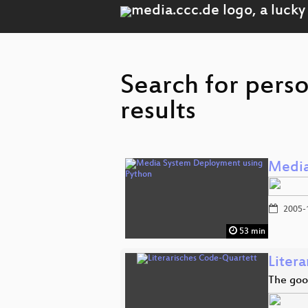
Search for pers
results
Media
2005-
53 min
Liter
The goo