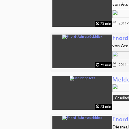
von Ato
2011-
75 min
Fnord
von Ato
2011-
75 min
Melde
Gesellsc
72 min
Fnord
Diesmal