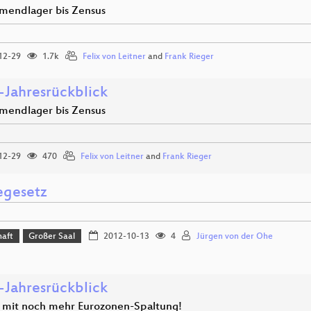
mendlager bis Zensus
12-29
1.7k
Felix von Leitner
and
Frank Rieger
-Jahresrückblick
mendlager bis Zensus
12-29
470
Felix von Leitner
and
Frank Rieger
gesetz
haft
Großer Saal
2012-10-13
4
Jürgen von der Ohe
-Jahresrückblick
 mit noch mehr Eurozonen-Spaltung!