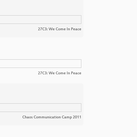
27C3: We Come In Peace
27C3: We Come In Peace
Chaos Communication Camp 2011