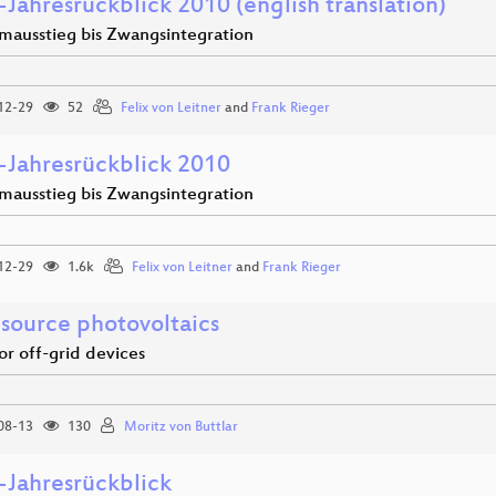
Jahresrückblick 2010 (english translation)
mausstieg bis Zwangsintegration
12-29
52
Felix von Leitner
and
Frank Rieger
-Jahresrückblick 2010
mausstieg bis Zwangsintegration
12-29
1.6k
Felix von Leitner
and
Frank Rieger
source photovoltaics
or off-grid devices
08-13
130
Moritz von Buttlar
-Jahresrückblick