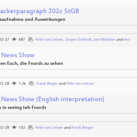
ackerparagraph 202c StGB
saufnahme und Auswirkungen
12-27
687
Felix von Leitner
,
Jürgen Schmidt
,
Jan Münther
and
lexi
 News Show
fen Euch, die Fnords zu sehen
12-28
1.3k
Frank Rieger
and
Felix von Leitner
 News Show (English interpretation)
 in seeing teh Fnords
12-28
132
Felix von Leitner
and
Frank Rieger