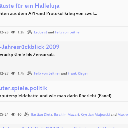
äuste für ein Halleluja
hten aus dem API-und Protokollkrieg von zwei…
12-28
1.2k
Erdgeist
and
Felix von Leitner
-Jahresrückblick 2009
rackprämie bis Zensursula
12-29
1.7k
Felix von Leitner
and
Frank Rieger
ter.spiele.politik
puterspieldebatte und wie man darin überlebt (Panel)
05-24
60
Bastian Dietz
,
Ibrahim Mazari
,
Krystian Majewski
and
Max v