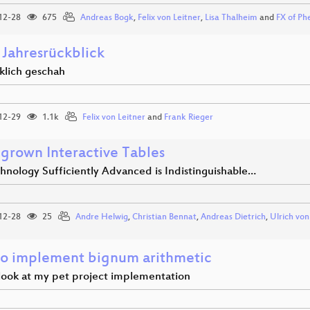
12-28
675
Andreas Bogk
,
Felix von Leitner
,
Lisa Thalheim
and
FX of Ph
 Jahresrückblick
klich geschah
12-29
1.1k
Felix von Leitner
and
Frank Rieger
rown Interactive Tables
hnology Sufficiently Advanced is Indistinguishable…
12-28
25
Andre Helwig
,
Christian Bennat
,
Andreas Dietrich
,
Ulrich vo
o implement bignum arithmetic
 look at my pet project implementation