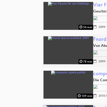
Vier F
Geschic
2009-
54 min
Fnord
Von Abw
2009-
78 min
compu
Die Com
2010-
109 min