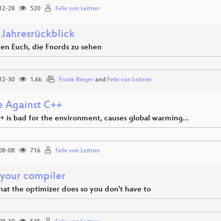
12-28
520
Felix von Leitner
 Jahresrückblick
fen Euch, die Fnords zu sehen
12-30
1.6k
Frank Rieger
and
Felix von Leitner
e Against C++
 is bad for the environment, causes global warming…
08-08
716
Felix von Leitner
your compiler
hat the optimizer does so you don't have to