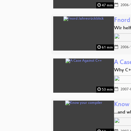
2006-
47 min
Fnord
Wir hel
2006-
61 min
A Cas
Why C++
2007-
53 min
Know 
...and w