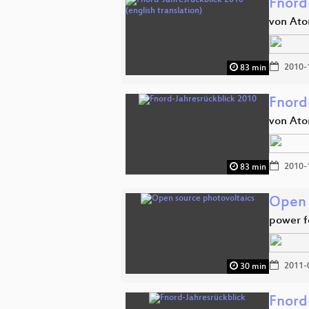
Fnord-
von Ato
2010-
83 min
Fnord
von Ato
2010-
83 min
Open 
power f
2011-
30 min
Fnord