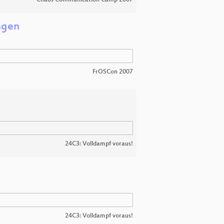
Chaos Communication Camp 2007
ngen
FrOSCon 2007
24C3: Volldampf voraus!
24C3: Volldampf voraus!