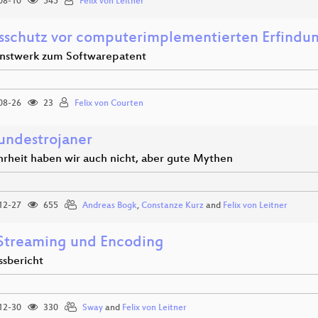
08-10
545
Felix von Leitner
sschutz vor computerimplementierten Erfindu
stwerk zum Softwarepatent
08-26
23
Felix von Courten
undestrojaner
rheit haben wir auch nicht, aber gute Mythen
12-27
655
Andreas Bogk
,
Constanze Kurz
and
Felix von Leitner
treaming und Encoding
ssbericht
12-30
330
Sway
and
Felix von Leitner