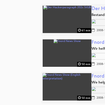
Der H
Bestand
2008-
61 min
Fnord
Wir hel
2008-
50 min
Fnord
We help
2008-
50 min