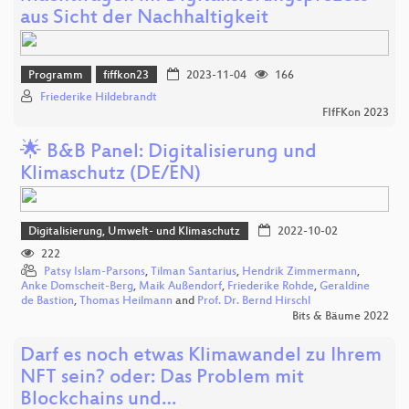
aus Sicht der Nachhaltigkeit
Programm
fiffkon23
2023-11-04
166
Friederike Hildebrandt
FIfFKon 2023
🌟 B&B Panel: Digitalisierung und
Klimaschutz (DE/EN)
Digitalisierung, Umwelt- und Klimaschutz
2022-10-02
222
Patsy Islam-Parsons
,
Tilman Santarius
,
Hendrik Zimmermann
,
Anke Domscheit-Berg
,
Maik Außendorf
,
Friederike Rohde
,
Geraldine
de Bastion
,
Thomas Heilmann
and
Prof. Dr. Bernd Hirschl
Bits & Bäume 2022
Darf es noch etwas Klimawandel zu Ihrem
NFT sein? oder: Das Problem mit
Blockchains und…