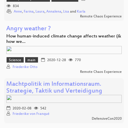
834
Anne
,
Farina
,
Laura
,
Annalena
,
Lisa
and
Karla
Remote Chaos Experience
Angry weather ?
How human-induced climate change affects weather (&
how we…
Science
main
2020-12-28
770
Friederike Otto
Remote Chaos Experience
Machtpolitik im Informationsraum.
Strategie, Taktik und Verteidigung
2020-02-08
542
Friederike von Franqué
DefensiveCon2020