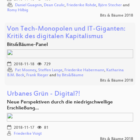
Daniel Guagnin
,
Dean Ceulic
,
Friederike Rohde
,
Björn Stecher
and
Romy Hilbig
Bits & Bäume 2018
Von Tech-Monopolen und IT-Giganten:
Kritik des digitalen Kapitalismus
Bits&Bäume-Panel
2018-11-18
729
Pat Mooney
,
Steffen Lange
,
Friederike Habermann
,
Katharina
B.M. Beck
,
Frank Rieger
and
by Bits&Bäume
Bits & Bäume 2018
Urbanes Grün - Digital?!
Neue Perspektiven durch die niedrigschwellige
Erschließung…
2018-11-17
81
Friederike Voigt
Bits & Bäume 2018