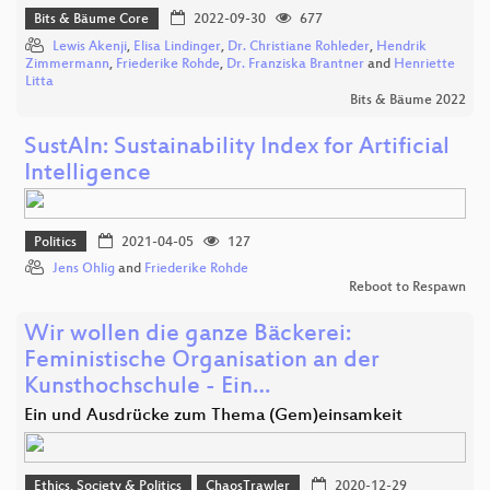
Bits & Bäume Core
2022-09-30
677
Lewis Akenji
,
Elisa Lindinger
,
Dr. Christiane Rohleder
,
Hendrik
Zimmermann
,
Friederike Rohde
,
Dr. Franziska Brantner
and
Henriette
Litta
Bits & Bäume 2022
SustAIn: Sustainability Index for Artificial
Intelligence
Politics
2021-04-05
127
Jens Ohlig
and
Friederike Rohde
Reboot to Respawn
Wir wollen die ganze Bäckerei:
Feministische Organisation an der
Kunsthochschule - Ein…
Ein und Ausdrücke zum Thema (Gem)einsamkeit
Ethics, Society & Politics
ChaosTrawler
2020-12-29