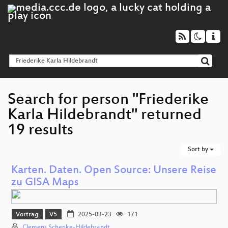
Search for person "Friederike
Karla Hildebrandt" returned
19 results
Sort by
Karten. Daten. Open Source: Unsere Reise
zu GISA Maps
Vortrag
V5
2025-03-23
171
Clemens Schenke-Hildebrandt