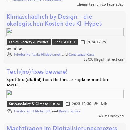
Chemnitzer Linux-Tage 2025
Klimaschädlich by Design – die
ökologischen Kosten des KI-Hypes
Ethics, Society & Politics
Saal GLITCH
2024-12-29
10.3k
Friederike Karla Hildebrandt
and
Constanze Kurz
38C3: Illegal Instructions
Tech(no)fixes beware!
Spotting (digital) tech fictions as replacement for
social…
Sustainability & Climate Justice
2023-12-30
1.4k
Friederike Hildebrandt
and
Rainer Rehak
37C3: Unlocked
Machtfragen im Digitalisierungsprozess