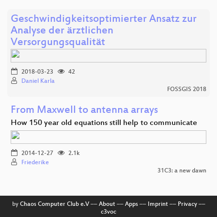
Geschwindigkeitsoptimierter Ansatz zur
Analyse der ärztlichen
Versorgungsqualität
2018-03-23
42
Daniel Karla
FOSSGIS 2018
From Maxwell to antenna arrays
How 150 year old equations still help to communicate
2014-12-27
2.1k
Friederike
31C3: a new dawn
by
Chaos Computer Club e.V
––
About
––
Apps
––
Imprint
––
Privacy
––
c3voc