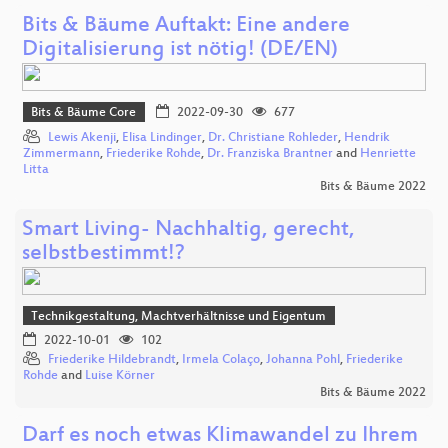
Bits & Bäume Auftakt: Eine andere
Digitalisierung ist nötig! (DE/EN)
Bits & Bäume Core
2022-09-30
677
Lewis Akenji
,
Elisa Lindinger
,
Dr. Christiane Rohleder
,
Hendrik
Zimmermann
,
Friederike Rohde
,
Dr. Franziska Brantner
and
Henriette
Litta
Bits & Bäume 2022
Smart Living- Nachhaltig, gerecht,
selbstbestimmt!?
Technikgestaltung, Machtverhältnisse und Eigentum
2022-10-01
102
Friederike Hildebrandt
,
Irmela Colaço
,
Johanna Pohl
,
Friederike
Rohde
and
Luise Körner
Bits & Bäume 2022
Darf es noch etwas Klimawandel zu Ihrem