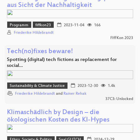
aus Sicht der Nachhaltigkeit
Programm
fiffkon23
2023-11-04
166
Friederike Hildebrandt
FIfFKon 2023
Tech(no)fixes beware!
Spotting (digital) tech fictions as replacement for
social…
Sustainability & Climate Justice
2023-12-30
1.4k
Friederike Hildebrandt
and
Rainer Rehak
37C3: Unlocked
Klimaschädlich by Design – die
ökologischen Kosten des KI-Hypes
Ethics, Society & Politics
Saal GLITCH
2024-12-29