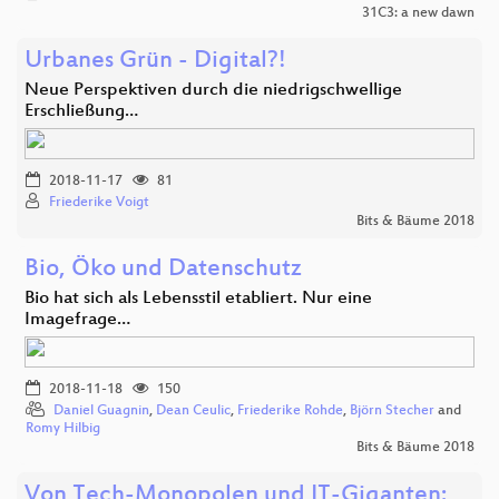
31C3: a new dawn
Urbanes Grün - Digital?!
Neue Perspektiven durch die niedrigschwellige
Erschließung…
2018-11-17
81
Friederike Voigt
Bits & Bäume 2018
Bio, Öko und Datenschutz
Bio hat sich als Lebensstil etabliert. Nur eine
Imagefrage…
2018-11-18
150
Daniel Guagnin
,
Dean Ceulic
,
Friederike Rohde
,
Björn Stecher
and
Romy Hilbig
Bits & Bäume 2018
Von Tech-Monopolen und IT-Giganten: