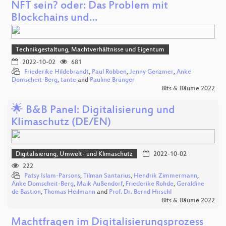
NFT sein? oder: Das Problem mit
Blockchains und…
Technikgestaltung, Machtverhältnisse und Eigentum
2022-10-02
681
Friederike Hildebrandt
,
Paul Robben
,
Jenny Genzmer
,
Anke
Domscheit-Berg
,
tante
and
Pauline Brünger
Bits & Bäume 2022
🌟 B&B Panel: Digitalisierung und
Klimaschutz (DE/EN)
Digitalisierung, Umwelt- und Klimaschutz
2022-10-02
222
Patsy Islam-Parsons
,
Tilman Santarius
,
Hendrik Zimmermann
,
Anke Domscheit-Berg
,
Maik Außendorf
,
Friederike Rohde
,
Geraldine
de Bastion
,
Thomas Heilmann
and
Prof. Dr. Bernd Hirschl
Bits & Bäume 2022
Machtfragen im Digitalisierungsprozess