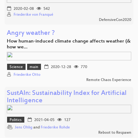
2020-02-08
542
Friederike von Franqué
DefensiveCon2020
Angry weather ?
How human-induced climate change affects weather (&
how we…
Science
main
2020-12-28
770
Friederike Otto
Remote Chaos Experience
SustAIn: Sustainability Index for Artificial
Intelligence
Politics
2021-04-05
127
Jens Ohlig
and
Friederike Rohde
Reboot to Respawn