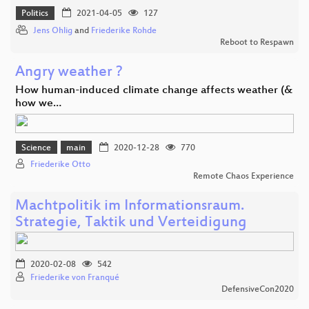
Politics
2021-04-05
127
Jens Ohlig
and
Friederike Rohde
Reboot to Respawn
Angry weather ?
How human-induced climate change affects weather (&
how we…
Science
main
2020-12-28
770
Friederike Otto
Remote Chaos Experience
Machtpolitik im Informationsraum.
Strategie, Taktik und Verteidigung
2020-02-08
542
Friederike von Franqué
DefensiveCon2020