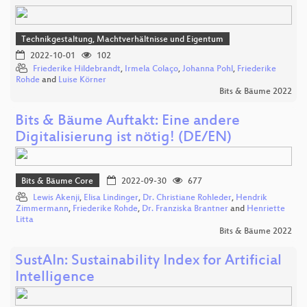
Technikgestaltung, Machtverhältnisse und Eigentum
2022-10-01
102
Friederike Hildebrandt
,
Irmela Colaço
,
Johanna Pohl
,
Friederike
Rohde
and
Luise Körner
Bits & Bäume 2022
Bits & Bäume Auftakt: Eine andere
Digitalisierung ist nötig! (DE/EN)
Bits & Bäume Core
2022-09-30
677
Lewis Akenji
,
Elisa Lindinger
,
Dr. Christiane Rohleder
,
Hendrik
Zimmermann
,
Friederike Rohde
,
Dr. Franziska Brantner
and
Henriette
Litta
Bits & Bäume 2022
SustAIn: Sustainability Index for Artificial
Intelligence