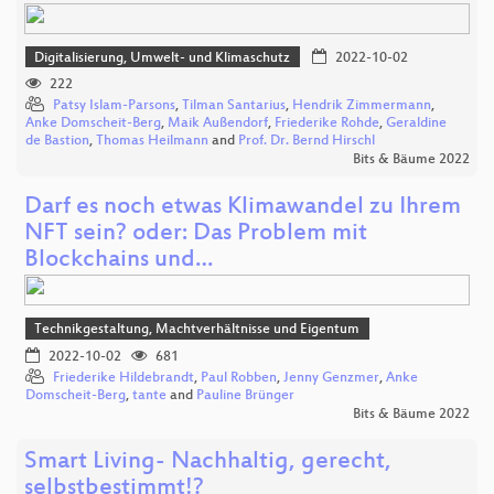
Digitalisierung, Umwelt- und Klimaschutz
2022-10-02
222
Patsy Islam-Parsons
,
Tilman Santarius
,
Hendrik Zimmermann
,
Anke Domscheit-Berg
,
Maik Außendorf
,
Friederike Rohde
,
Geraldine
de Bastion
,
Thomas Heilmann
and
Prof. Dr. Bernd Hirschl
Bits & Bäume 2022
Darf es noch etwas Klimawandel zu Ihrem
NFT sein? oder: Das Problem mit
Blockchains und…
Technikgestaltung, Machtverhältnisse und Eigentum
2022-10-02
681
Friederike Hildebrandt
,
Paul Robben
,
Jenny Genzmer
,
Anke
Domscheit-Berg
,
tante
and
Pauline Brünger
Bits & Bäume 2022
Smart Living- Nachhaltig, gerecht,
selbstbestimmt!?