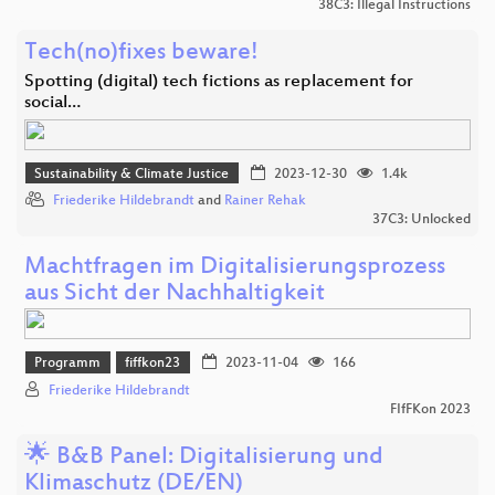
38C3: Illegal Instructions
Tech(no)fixes beware!
Spotting (digital) tech fictions as replacement for
social…
Sustainability & Climate Justice
2023-12-30
1.4k
Friederike Hildebrandt
and
Rainer Rehak
37C3: Unlocked
Machtfragen im Digitalisierungsprozess
aus Sicht der Nachhaltigkeit
Programm
fiffkon23
2023-11-04
166
Friederike Hildebrandt
FIfFKon 2023
🌟 B&B Panel: Digitalisierung und
Klimaschutz (DE/EN)