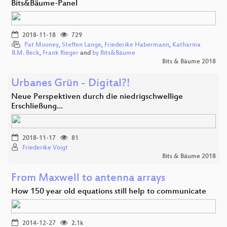
Bits&Bäume-Panel
2018-11-18
729
Pat Mooney
,
Steffen Lange
,
Friederike Habermann
,
Katharina
B.M. Beck
,
Frank Rieger
and
by Bits&Bäume
Bits & Bäume 2018
Urbanes Grün - Digital?!
Neue Perspektiven durch die niedrigschwellige
Erschließung…
2018-11-17
81
Friederike Voigt
Bits & Bäume 2018
From Maxwell to antenna arrays
How 150 year old equations still help to communicate
2014-12-27
2.1k