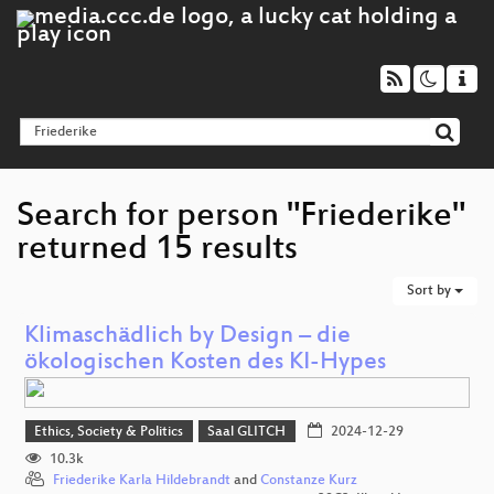
Search for person "Friederike"
returned 15 results
Sort by
Klimaschädlich by Design – die
ökologischen Kosten des KI-Hypes
Ethics, Society & Politics
Saal GLITCH
2024-12-29
10.3k
Friederike Karla Hildebrandt
and
Constanze Kurz