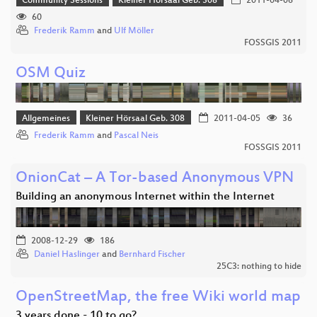
Community Sessions
Kleiner Hörsaal Geb. 308
2011-04-06
60
Frederik Ramm
and
Ulf Möller
FOSSGIS 2011
OSM Quiz
Allgemeines
Kleiner Hörsaal Geb. 308
2011-04-05
36
Frederik Ramm
and
Pascal Neis
FOSSGIS 2011
OnionCat – A Tor-based Anonymous VPN
Building an anonymous Internet within the Internet
2008-12-29
186
Daniel Haslinger
and
Bernhard Fischer
25C3: nothing to hide
OpenStreetMap, the free Wiki world map
3 years done - 10 to go?