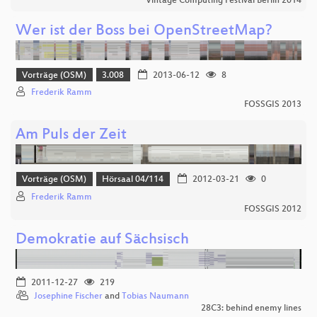
Vintage Computing Festival Berlin 2014
Wer ist der Boss bei OpenStreetMap?
Vorträge (OSM)
3.008
2013-06-12
8
Frederik Ramm
FOSSGIS 2013
Am Puls der Zeit
Vorträge (OSM)
Hörsaal 04/114
2012-03-21
0
Frederik Ramm
FOSSGIS 2012
Demokratie auf Sächsisch
2011-12-27
219
Josephine Fischer
and
Tobias Naumann
28C3: behind enemy lines