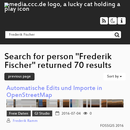
Search for person "Frederik
Fischer" returned 70 results
previous page
Sort by
Automatische Edits und Importe in
OpenStreetMap
Freie Daten
GI Studio
2016-07-04
0
Frederik Ramm
FOSSGIS 2016