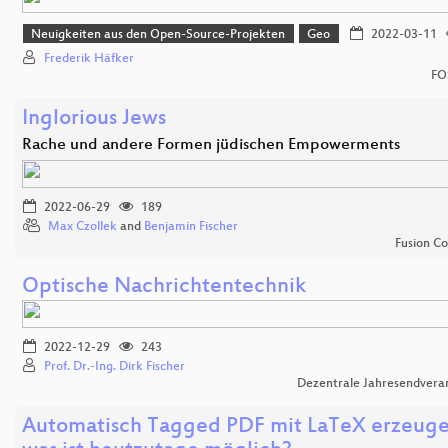
Neuigkeiten aus den Open-Source-Projekten
Geo
2022-03-11
Frederik Häfker
FO
Inglorious Jews
Rache und andere Formen jüdischen Empowerments
2022-06-29
189
Max Czollek
and
Benjamin Fischer
Fusion C
Optische Nachrichtentechnik
2022-12-29
243
Prof. Dr.-Ing. Dirk Fischer
Dezentrale Jahresendvera
Automatisch Tagged PDF mit LaTeX erzeuge