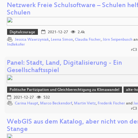
Netzwerk Freie Schulsoftware – Schulen hel
Schulen
Digitalcourage
2021-12-27
2.4k
Jessica Wawrzyniak
,
Leena Simon
,
Claudia Fischer
,
Jörn Seipenbusch
an
Indlekofer
rC
Panel: Stadt, Land, Digitalisierung - Ein
Gesellschaftsspiel
Politische Partizipation und Gleichberechtigung zu Klimawandel
alte-ho
2021-12-27
532
Carina Haupt
,
Marco Beckendorf
,
Martin Vietz
,
Frederik Fischer
and
Ja
rC
WebGIS aus dem Katalog, aber nicht von de
Stange