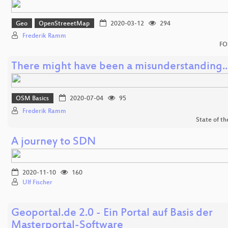
Geo
OpenStreeetMap
2020-03-12
294
Frederik Ramm
FO
There might have been a misunderstanding..
OSM Basics
2020-07-04
95
Frederik Ramm
State of t
A journey to SDN
2020-11-10
160
Ulf Fischer
Geoportal.de 2.0 - Ein Portal auf Basis der
Masterportal-Software