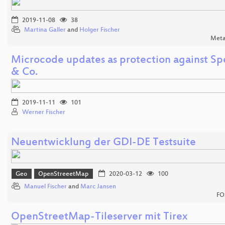
2019-11-08
38
Martina Galler
and
Holger Fischer
Meta
Microcode updates as protection against Sp
& Co.
2019-11-11
101
Werner Fischer
Neuentwicklung der GDI-DE Testsuite
Geo
OpenStreeetMap
2020-03-12
100
Manuel Fischer
and
Marc Jansen
FO
OpenStreetMap-Tileserver mit Tirex