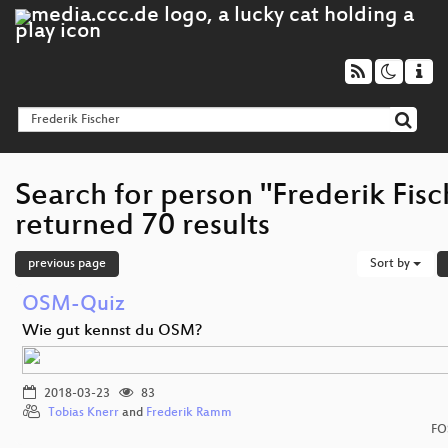
Search for person "Frederik Fisc
returned 70 results
previous page
Sort by
OSM-Quiz
Wie gut kennst du OSM?
2018-03-23
83
Tobias Knerr
and
Frederik Ramm
FO