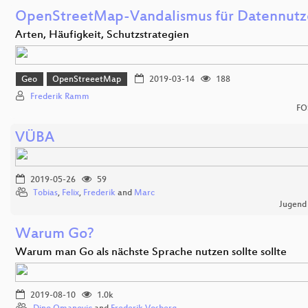
OpenStreetMap-Vandalismus für Datennutz
Arten, Häufigkeit, Schutzstrategien
Geo
OpenStreeetMap
2019-03-14
188
Frederik Ramm
FO
VÜBA
2019-05-26
59
Tobias
,
Felix
,
Frederik
and
Marc
Jugend
Warum Go?
Warum man Go als nächste Sprache nutzen sollte sollte
2019-08-10
1.0k