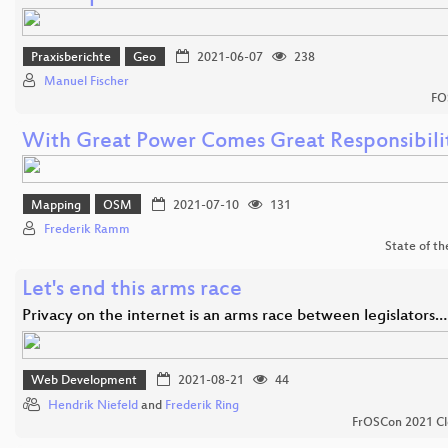
Praxisberichte
Geo
2021-06-07
238
Manuel Fischer
FO
With Great Power Comes Great Responsibili
Mapping
OSM
2021-07-10
131
Frederik Ramm
State of t
Let's end this arms race
Privacy on the internet is an arms race between legislators…
Web Development
2021-08-21
44
Hendrik Niefeld
and
Frederik Ring
FrOSCon 2021 Cl