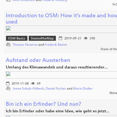
Dino Omanovic
and
Frederik Vosberg
Fr
Introduction to OSM: How it's made and how 
used
OSM Basics
StateoftheMap
2019-09-21
290
Thomas Skowron
and
Frederik Ramm
State of t
Aufstand oder Aussterben
Umfang des Klimawandels und daraus resultierender…
2019-11-08
49
Jonna Schulz-Ehlbeck
,
Daniel Fischer
and
Mario Dodier
Meta
Bin ich ein Erfinder? Und nun?
Ich bin Erfinder oder habe eine Idee, wie geht es jetzt…